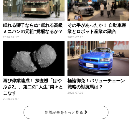
眠れる獅子ならぬ“眠れる高級
その手があったか！ 自動車産
ミニバンの元祖”覚醒なるか？
業とロボット産業の融合
2026.07.17
2026.07.15
再び偉業達成！ 探査機「はや
極論御免！バリューチェーン
ぶさ2」、第二の“人生”粛々と
戦略の対抗馬は？
こなす
2026.07.02
2026.07.07
新着記事をもっと見る