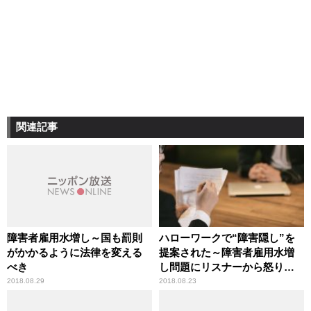
関連記事
障害者雇用水増し～国も罰則
ハローワークで“障害隠し”を
がかかるように法律を変える
提案された～障害者雇用水増
べき
し問題にリスナーから怒りの
声
2018.08.29
2018.08.23