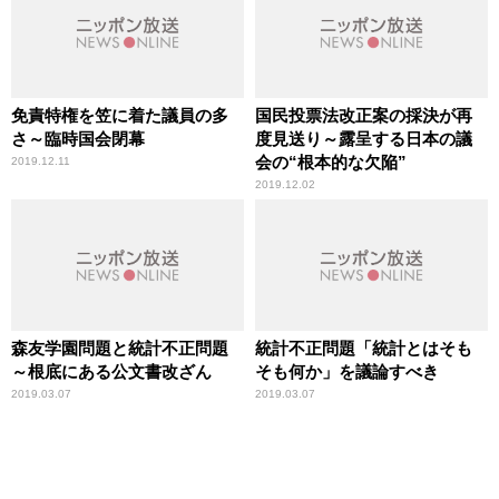
免責特権を笠に着た議員の多
国民投票法改正案の採決が再
さ～臨時国会閉幕
度見送り～露呈する日本の議
会の“根本的な欠陥”
2019.12.11
2019.12.02
森友学園問題と統計不正問題
統計不正問題「統計とはそも
～根底にある公文書改ざん
そも何か」を議論すべき
2019.03.07
2019.03.07