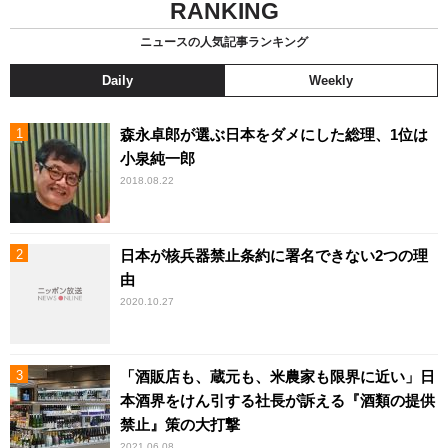
RANKING
ニュースの人気記事ランキング
Daily
Weekly
森永卓郎が選ぶ日本をダメにした総理、1位は
小泉純一郎
2018.08.22
日本が核兵器禁止条約に署名できない2つの理
由
2020.10.27
「酒販店も、蔵元も、米農家も限界に近い」日
本酒界をけん引する社長が訴える『酒類の提供
禁止』策の大打撃
2021.06.08