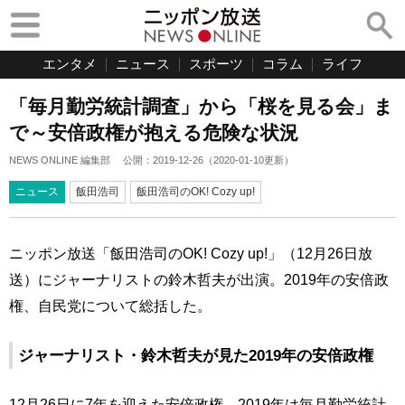
エンタメ
ニュース
スポーツ
コラム
ライフ
「毎月勤労統計調査」から「桜を見る会」ま
で～安倍政権が抱える危険な状況
NEWS ONLINE 編集部
公開：
2019-12-26
（
2020-01-10
更新）
ニュース
飯田浩司
飯田浩司のOK! Cozy up!
ニッポン放送「飯田浩司のOK! Cozy up!」（12月26日放
送）にジャーナリストの鈴木哲夫が出演。2019年の安倍政
権、自民党について総括した。
ジャーナリスト・鈴木哲夫が見た2019年の安倍政権
12月26日に7年を迎えた安倍政権。2019年は毎月勤労統計