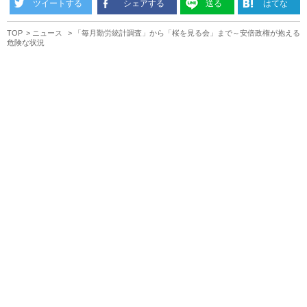
ツイートする
シェアする
送る
はてな
TOP
ニュース
「毎月勤労統計調査」から「桜を見る会」まで～安倍政権が抱える
危険な状況