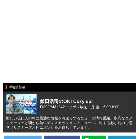
番組情報
飯田浩司のOK! Cozy up!
FM93/AM1242ニッポン放送 月-金 6:00-8:00
忙しい現代人の朝に最適な情報をお送りするニュース情報番組。多彩なコメ
ンテーターと朝から熱いディスカッション！ニュースに対するあなたのご意
見（リスナーズオピニオン）をお待ちしています。