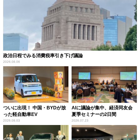
政治日程でみる消費税率引き下げ議論
2026.08.06
ついに出現！ 中国・BYDが放
AIに議論が集中、経済同友会
った軽自動車EV
夏季セミナーの2日間
2026.08.03
2026.07.23