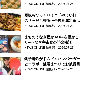
NEWS ONLINE 編集部
2026.07.25
夏帆もびっくり！？「やよい軒」
の『〜だし香る〜牛肉豆腐定食』
が香り高すぎる
NEWS ONLINE 編集部
2026.07.23
まちのうなぎ屋がJAXAを動かし
た─うなぎ宇宙食の開発秘話
NEWS ONLINE 編集部
2026.07.23
銚子電鉄がドムドムハンバーガー
とコラボ 銚電まつりでお披露目
NEWS ONLINE 編集部
2026.07.21