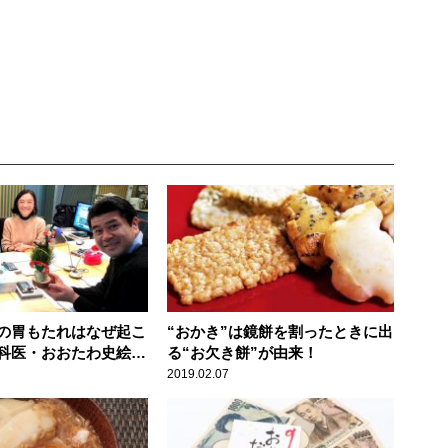
の胃もたれはなぜ起こ
“おかき”は鏡餅を割ったときに出
科医・おおたわ史絵が
る“お欠き餅”が由来！
2019.02.07