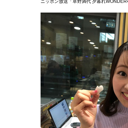
ニッポン放送「草野満代 夕暮れWONDE