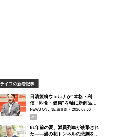
ライフの新着記事
日清製粉ウェルナが“本格・利
便・即食・健康”を軸に新商品を
展開 「マ・マー」「青の洞窟」
NEWS ONLINE 編集部
2026.08.06
ブランドを強化
AD
81年前の夏、満員列車が銃撃され
た――湯の花トンネルの悲劇を語