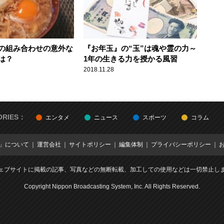
の組み合わせの意外な
『お年玉』の“玉”は魂や霊の力～
は？
1年の生きる力を授かる風習
2018.11.28
ORIES：
エンタメ
ニュース
スポーツ
コラム
E」について
運営会社
サイトポリシー
編集体制
プライバシーポリシー
ェブサイトに掲載の記事、写真などの無断転載、加工しての使用などは一切禁止し
Copyright Nippon Broadcasting System, Inc. All Rights Reserved.