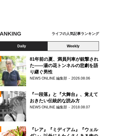
ANKING
ライフの人気記事ランキング
Daily
Weekly
81年前の夏、満員列車が銃撃され
た――湯の花トンネルの悲劇を語
り継ぐ男性
N
NEWS ONLINE 編集部
2026.08.06
AD
『一段落』と『大舞台』、覚えて
おきたい伝統的な読み方
NEWS ONLINE 編集部
2018.08.07
N
『レア』『ミディアム』『ウェル
ダン』以外にもたくさんある肉の