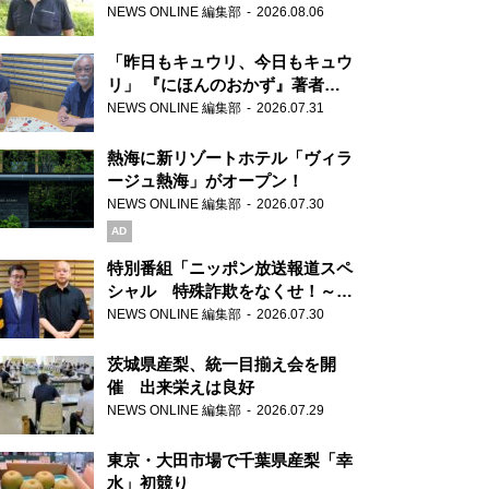
り継ぐ男性
NEWS ONLINE 編集部
2026.08.06
「昨日もキュウリ、今日もキュウ
リ」 『にほんのおかず』著者が
見つけた家庭料理の知恵
NEWS ONLINE 編集部
2026.07.31
熱海に新リゾートホテル「ヴィラ
ージュ熱海」がオープン！
NEWS ONLINE 編集部
2026.07.30
AD
特別番組「ニッポン放送報道スペ
シャル 特殊詐欺をなくせ！～被
害者・加害者・警視庁が語るトク
NEWS ONLINE 編集部
2026.07.30
リュウの実態～」放送
茨城県産梨、統一目揃え会を開
催 出来栄えは良好
NEWS ONLINE 編集部
2026.07.29
東京・大田市場で千葉県産梨「幸
水」初競り