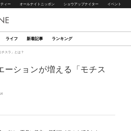
リティー
オールナイトニッポン
ショウアップナイター
イベント
ライフ
新着記事
ランキング
モチスラ」とは？
エーションが増える「モチス
14