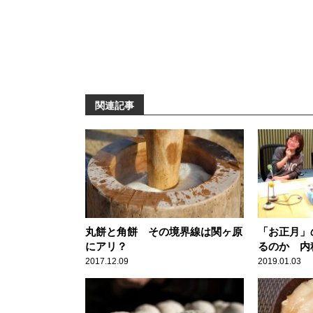
関連記事
丸餅と角餅 その境界線は関ヶ原
「お正月」
にアリ？
るのか 内
解説
2017.12.09
2019.01.03