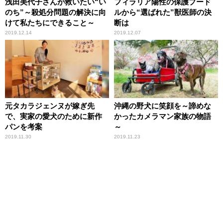
浅田美代子さんが救いたい“い
フィラリア陽性の保護プード
のち”～殺処分問題の解決に向
ルから“選ばれた”獣医師の決
けて私たちにできること～
断は
2019.12.14
2019.12.07
元タカラジェンヌが嫁ぎ先
沖縄の野犬に笑顔を～諦めな
で、実家の愛犬のために新作
かったカメラマン家族の物語
パンを考案
～
2019.11.30
2019.11.23