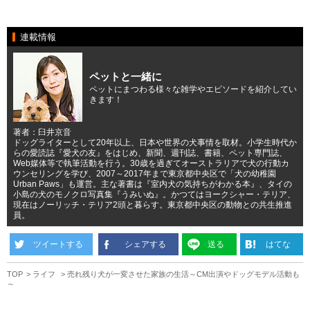
連載情報
ペットと一緒に
ペットにまつわる様々な雑学やエピソードを紹介してい
きます！
著者：臼井京音
ドッグライターとして20年以上、日本や世界の犬事情を取材。小学生時代か
らの愛読誌『愛犬の友』をはじめ、新聞、週刊誌、書籍、ペット専門誌、
Web媒体等で執筆活動を行う。30歳を過ぎてオーストラリアで犬の行動カ
ウンセリングを学び、2007～2017年まで東京都中央区で「犬の幼稚園
Urban Paws」も運営。主な著書は『室内犬の気持ちがわかる本』、タイの
小島の犬のモノクロ写真集『うみいぬ』。かつてはヨークシャー・テリア、
現在はノーリッチ・テリア2頭と暮らす。東京都中央区の動物との共生推進
員。
ツイートする
シェアする
送る
はてな
TOP
ライフ
売れ残り犬が一変させた家族の生活～CM出演やドッグモデル活動も
～