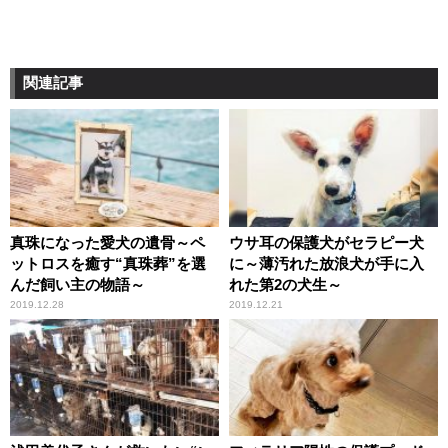
関連記事
真珠になった愛犬の遺骨～ペ
ウサ耳の保護犬がセラピー犬
ットロスを癒す“真珠葬”を選
に～薄汚れた放浪犬が手に入
んだ飼い主の物語～
れた第2の犬生～
2019.12.28
2019.12.21