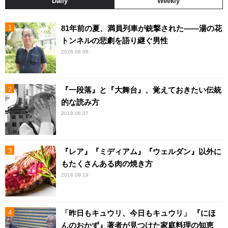
Daily
Weekly
81年前の夏、満員列車が銃撃された――湯の花
トンネルの悲劇を語り継ぐ男性
2026.08.06
『一段落』と『大舞台』、覚えておきたい伝統
的な読み方
2018.08.07
『レア』『ミディアム』『ウェルダン』以外に
もたくさんある肉の焼き方
2018.09.19
「昨日もキュウリ、今日もキュウリ」 『にほ
んのおかず』著者が見つけた家庭料理の知恵