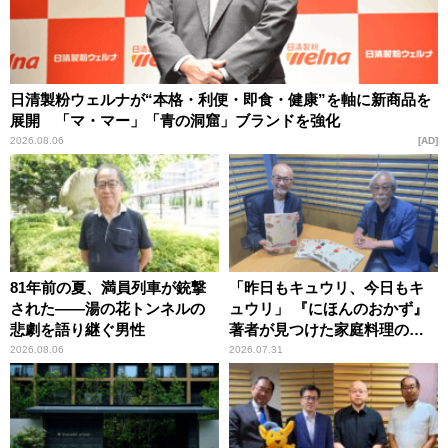
日清製粉ウェルナが“本格・利便・即食・健康”を軸に新商品を
展開 「マ・マー」「青の洞窟」ブランドを強化
2026.08.06
AD
81年前の夏、満員列車が銃撃
「昨日もキュウリ、今日もキ
された――湯の花トンネルの
ュウリ」 『にほんのおかず』
悲劇を語り継ぐ男性
著者が見つけた家庭料理の知
恵
2026.08.06
2026.07.31