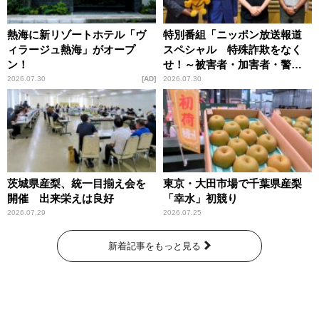
熱海に新リゾートホテル「ヴ
特別番組「ニッポン放送報道
ィラージュ熱海」がオープ
スペシャル 特殊詐欺をなく
ン！
せ！～被害者・加害者・警視
庁が語るトクリュウの実態
2026.07.30
AD
2026.07.30
～」放送
茨城県産梨、統一目揃え会を
東京・大田市場で千葉県産梨
開催 出来栄えは良好
「幸水」初競り
2026.07.29
2026.07.25
新着記事をもっと見る