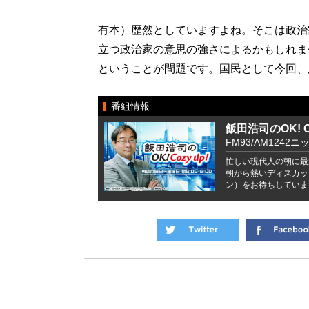
有本）歴然としていますよね。そこは政治
立つ政治家の意思の強さによるかもしれま
ということが問題です。国民として今回、
番組情報
飯田浩司のOK! Co
FM93/AM1242ニ
忙しい現代人の朝に最
朝から熱いディスカッ
ン）をお待ちしていま