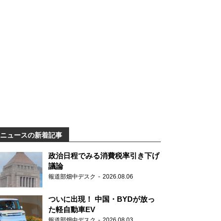
ニュースの新着記事
政治日程でみる消費税率引き下げ
議論
報道部畑中デスク
2026.08.06
ついに出現！ 中国・BYDが放っ
た軽自動車EV
報道部畑中デスク
2026.08.03