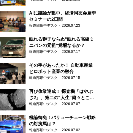
AIに議論が集中、経済同友会夏季
セミナーの2日間
報道部畑中デスク
2026.07.23
眠れる獅子ならぬ“眠れる高級ミ
ニバンの元祖”覚醒なるか？
報道部畑中デスク
2026.07.17
その手があったか！ 自動車産業
とロボット産業の融合
報道部畑中デスク
2026.07.15
再び偉業達成！ 探査機「はやぶ
さ2」、第二の“人生”粛々とこな
す
報道部畑中デスク
2026.07.07
極論御免！バリューチェーン戦略
の対抗馬は？
報道部畑中デスク
2026.07.02