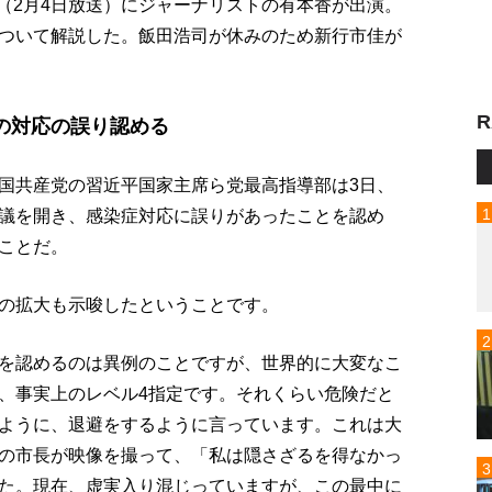
p!」（2月4日放送）にジャーナリストの有本香が出演。
ついて解説した。飯田浩司が休みのため新行市佳が
R
の対応の誤り認める
国共産党の習近平国家主席ら党最高指導部は3日、
議を開き、感染症対応に誤りがあったことを認め
ことだ。
の拡大も示唆したということです。
を認めるのは異例のことですが、世界的に大変なこ
、事実上のレベル4指定です。それくらい危険だと
ように、退避をするように言っています。これは大
の市長が映像を撮って、「私は隠さざるを得なかっ
た。現在、虚実入り混じっていますが、この最中に