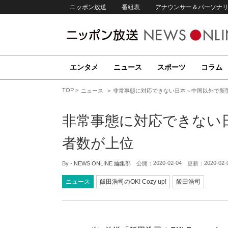
ニッポン放送
番組表
アナウンサー＆パーソナ
エンタメ
ニュース
スポーツ
コラム
TOP
ニュース
非常事態に対応できない日本～中国以外で新
非常事態に対応できない
者数が上位
2020-02-04
2020-02-
By -
NEWS ONLINE 編集部
公開：
更新：
ニュース
飯田浩司のOK! Cozy up!
飯田浩司