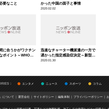
必要なこと
かった中国の面子と事情
2020.02.02
間に合うかがワクチン
迅速なチャーター機派遣の一方で
なポイント～WHOは
遅かった指定感染症決定～新型肺
応に主体的介入すべき
炎への日本政府の対応
2020.01.30
ORIES：
エンタメ
ニュース
スポーツ
コラム
E」について
運営会社
サイトポリシー
編集体制
プライバシーポリシー