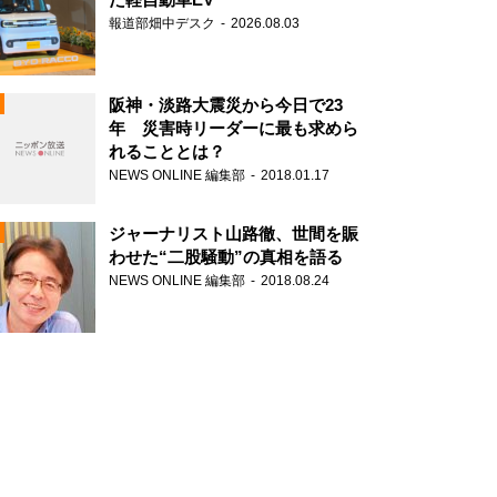
報道部畑中デスク
2026.08.03
阪神・淡路大震災から今日で23
年 災害時リーダーに最も求めら
れることとは？
N
NEWS ONLINE 編集部
2018.01.17
ジャーナリスト山路徹、世間を賑
わせた“二股騒動”の真相を語る
NEWS ONLINE 編集部
2018.08.24
N