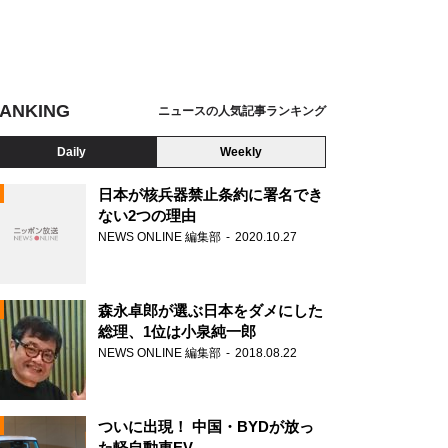
ANKING
ニュースの人気記事ランキング
Daily
Weekly
日本が核兵器禁止条約に署名でき
ない2つの理由
NEWS ONLINE 編集部
2020.10.27
N
森永卓郎が選ぶ日本をダメにした
総理、1位は小泉純一郎
NEWS ONLINE 編集部
2018.08.22
ついに出現！ 中国・BYDが放っ
た軽自動車EV