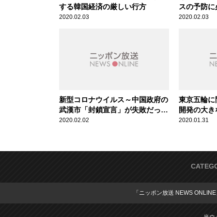
する韓国経済の厳しい行方
スの予防に
2020.02.03
2020.02.03
新型コロナウイルス～中国政府の
東京五輪に
武漢市「封鎖宣言」が失敗だった
開発の大き
理由
新型肺炎対
2020.02.02
2020.01.31
CATEG
「ニッポン放送 NEWS ONLIN