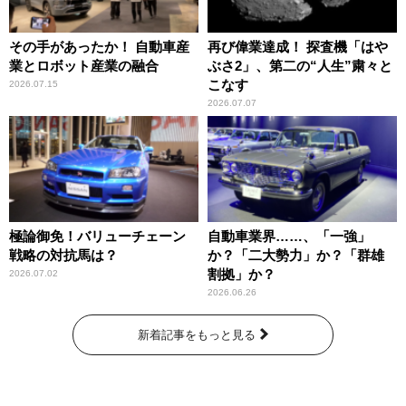
その手があったか！ 自動車産
再び偉業達成！ 探査機「はや
業とロボット産業の融合
ぶさ2」、第二の“人生”粛々と
こなす
2026.07.15
2026.07.07
極論御免！バリューチェーン
自動車業界……、「一強」
戦略の対抗馬は？
か？「二大勢力」か？「群雄
割拠」か？
2026.07.02
2026.06.26
新着記事をもっと見る