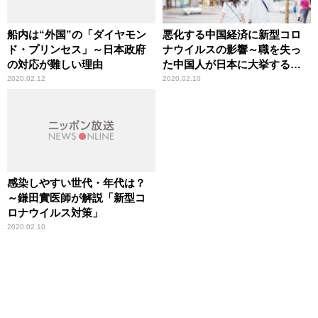
船内は“外国”の「ダイヤモン
悪化する中国経済に新型コロ
ド・プリンセス」～日本政府
ナウイルスの影響～職を失っ
の対応が難しい理由
た中国人が日本に大挙する可
能性も
2020.02.12
2020.02.10
感染しやすい世代・年代は？
～鎌田實医師が解説「新型コ
ロナウイルス対策」
2020.02.10