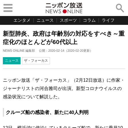
エンタメ
ニュース
スポーツ
コラム
ライフ
新型肺炎、政府は年齢別の対応をすべき～重
症化のほとんどが60代以上
NEWS ONLINE 編集部
公開：
2020-02-14
（
2020-02-20
更新）
ニュース
ザ・フォーカス
ニッポン放送「ザ・フォーカス」（2月12日放送）に作家・
ジャーナリストの河合雅司が出演。新型コロナウイルスの
感染状況について解説した。
クルーズ船の感染者、新たに40人判明
12日、横浜沖に停泊しているクルーズ船で、新たに乗員10