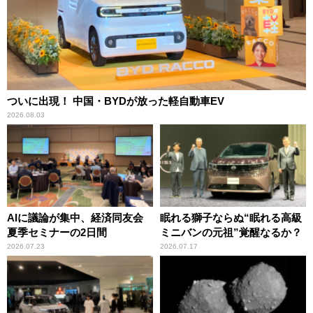
ついに出現！ 中国・BYDが放った軽自動車EV
2026.08.03
AIに議論が集中、経済同友会
眠れる獅子ならぬ“眠れる高級
夏季セミナーの2日間
ミニバンの元祖”覚醒なるか？
2026.07.23
2026.07.17