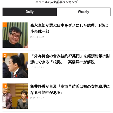
ニュースの人気記事ランキング
Daily
Weekly
森永卓郎が選ぶ日本をダメにした総理、1位は
小泉純一郎
2018.08.22
「外為特会の含み益約37兆円」を経済対策の財
源にできる「根拠」 高橋洋一が解説
2022.10.12
亀井静香が言及『高市早苗氏は初の女性総理に
なる可能性がある』
2023.12.27