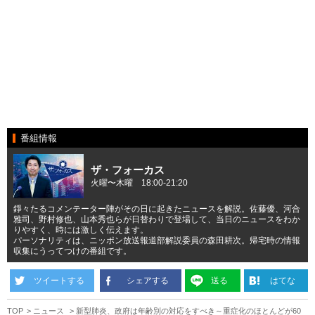
番組情報
ザ・フォーカス
火曜〜木曜 18:00-21:20
錚々たるコメンテーター陣がその日に起きたニュースを解説。佐藤優、河合
雅司、野村修也、山本秀也らが日替わりで登場して、当日のニュースをわか
りやすく、時には激しく伝えます。
パーソナリティは、ニッポン放送報道部解説委員の森田耕次。帰宅時の情報
収集にうってつけの番組です。
ツイートする
シェアする
送る
はてな
TOP
ニュース
新型肺炎、政府は年齢別の対応をすべき～重症化のほとんどが60