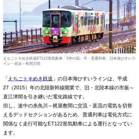
えちごトキめき鉄道ET122形気動車「3市の花」号・普通列車、日本海ひすいラ
イン・谷浜～有間川間
「
えちごトキめき鉄道
」の日本海ひすいラインは、平成
27（2015）年の北陸新幹線開業で、旧・北陸本線の市振～
直江津間を引き継いだ電化路線です。
但し、途中の糸魚川～梶屋敷間に交流・直流の電気を切替
えるデッドセクションがあるため、普通列車は電化方式に
関係なく走行可能なET122形気動車による運行となってい
ます。