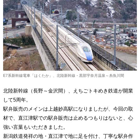
E7系新幹線電車「はくたか」、北陸新幹線・黒部宇奈月温泉～糸魚川間
北陸新幹線（長野～金沢間）、えちごトキめき鉄道が開業
して5周年。
駅弁販売のメインは上越妙高駅になりましたが、今回の取
材で、直江津駅での駅弁販売は止めるつもりはないと、心
強い言葉もいただきました。
新潟鉄道発祥の地・直江津で地に足を付け、丁寧な駅弁作