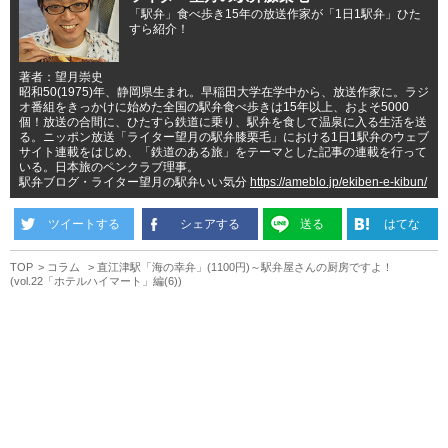
「駅弁」食べ歩き15年の放送作家が「1日1駅弁」ひた
すら紹介！
著者：望月崇史
昭和50(1975)年、静岡県生まれ。早稲田大学在学中から、放送作家に。ラジ
オ番組をきっかけに始めた全国の駅弁食べ歩きは15年以上、およそ5000
個！放送の合間に、ひたすら鉄道に乗り、駅弁を食して温泉に入る生活を送
る。ニッポン放送「ライター望月の駅弁膝栗毛」における1日1駅弁のウェブ
サイト連載をはじめ、「鉄道のある旅」をテーマとした記事の連載を行って
いる。日本旅のペンクラブ理事。
駅弁ブログ・ライター望月の駅弁いい気分
https://ameblo.jp/ekiben-e-kibun/
ツイートする
シェアする
送る
はてな
TOP
コラム
直江津駅「海の幸弁」(1100円)～駅弁屋さんの厨房ですよ！
(vol.22「ホテルハイマート」編(6))