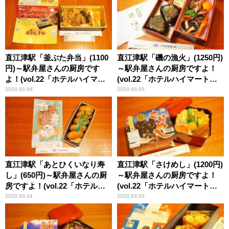
直江津駅「釜ぶた弁当」(1100
直江津駅「磯の漁火」(1250円)
円)～駅弁屋さんの厨房です
～駅弁屋さんの厨房ですよ！
よ！(vol.22「ホテルハイマー
(vol.22「ホテルハイマート」
ト」編(5))
編(4))
2020.03.06
2020.03.05
直江津駅「あとひくいなり寿
直江津駅「さけめし」(1200円)
し」(650円)～駅弁屋さんの厨
～駅弁屋さんの厨房ですよ！
房ですよ！(vol.22「ホテルハ
(vol.22「ホテルハイマート」
イマート」編(3))
編(2))
2020.03.04
2020.03.03