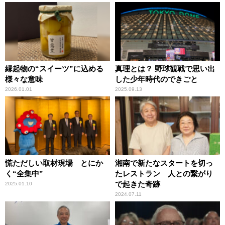
縁起物の“スイーツ”に込める
真理とは？ 野球観戦で思い出
様々な意味
した少年時代のできごと
2026.01.01
2025.09.13
慌ただしい取材現場 とにか
湘南で新たなスタートを切っ
く“全集中”
たレストラン 人との繋がり
で起きた奇跡
2025.01.10
2024.07.11