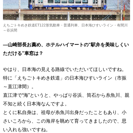
えちごトキめき鉄道ET122形気動車・普通列車、日本海ひすいライン・有間川
～谷浜間
―山崎部長お薦め、ホテルハイマートの“駅弁を美味しくい
ただける”車窓は？
やはり、日本海の見える路線でいただいてほしいですね。
特に「えちごトキめき鉄道」の日本海ひすいライン（市振
～直江津間）。
直江津で“海”というと、やっぱり谷浜、筒石から糸魚川、親
不知と続く日本海なんですよ。
とくに私自身は、祖母が糸魚川出身だったこともあり、小
さいころから、この海岸を眺めて育ってきましたので、思
い入れも強いですね。