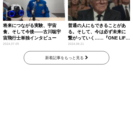
将来につながる実験、宇宙
普通の人にもできることがあ
食、そして今後――古川聡宇
る。そして、今は必ず未来に
宙飛行士単独インタビュー
繋がっていく……『ONE LIFE
奇跡が繋いだ6000の命』
2024.07.05
2024.06.21
新着記事をもっと見る