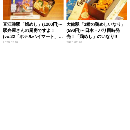
直江津駅「鱈めし」(1200円)～
大館駅「3種の鶏めしいなり」
駅弁屋さんの厨房ですよ！
(590円)～日本・パリ同時発
(vo.22「ホテルハイマート」編
売！「鶏めし」のいなり!!
(1))
2020.03.02
2020.02.28