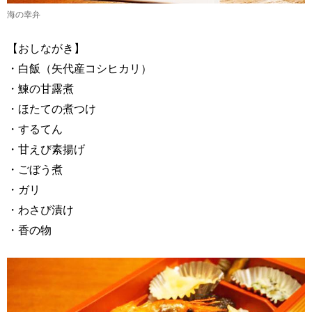
海の幸弁
【おしながき】
・白飯（矢代産コシヒカリ）
・鰊の甘露煮
・ほたての煮つけ
・するてん
・甘えび素揚げ
・ごぼう煮
・ガリ
・わさび漬け
・香の物