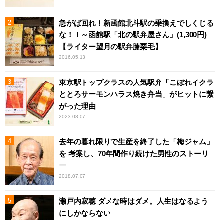
急がば回れ！新函館北斗駅の乗換えでしくじる
な！！～函館駅「北の駅弁屋さん」(1,300円)
【ライター望月の駅弁膝栗毛】
2016.05.13
東京駅トップクラスの人気駅弁「こぼれイクラ
ととろサーモンハラス焼き弁当」がヒットに繋
がった理由
2023.08.07
去年の暮れ限りで生産を終了した「梅ジャム」
を 考案し、70年間作り続けた男性のストーリ
ー
2018.07.07
瀬戸内寂聴 ダメな時はダメ。人生はなるよう
にしかならない