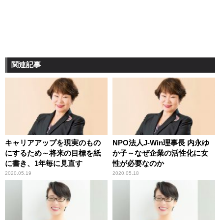
関連記事
キャリアアップを現実のもの
NPO法人J-Win理事長 内永ゆ
にするため～将来の目標を紙
か子～なぜ企業の活性化に女
に書き、1年毎に見直す
性が必要なのか
2020.05.19
2020.05.18