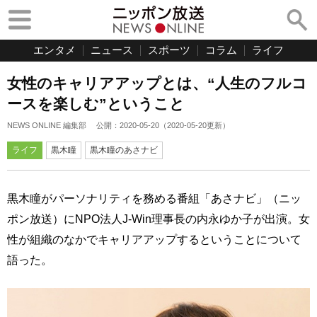
エンタメ
ニュース
スポーツ
コラム
ライフ
女性のキャリアアップとは、“人生のフルコ
ースを楽しむ”ということ
NEWS ONLINE 編集部
公開：
2020-05-20
（
2020-05-20
更新）
ライフ
黒木瞳
黒木瞳のあさナビ
黒木瞳がパーソナリティを務める番組「あさナビ」（ニッ
ポン放送）にNPO法人J-Win理事長の内永ゆか子が出演。女
性が組織のなかでキャリアアップするということについて
語った。