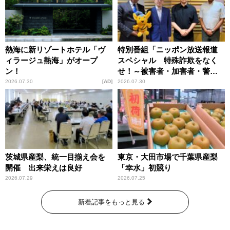
熱海に新リゾートホテル「ヴ
特別番組「ニッポン放送報道
ィラージュ熱海」がオープ
スペシャル 特殊詐欺をなく
ン！
せ！～被害者・加害者・警視
庁が語るトクリュウの実態
2026.07.30
AD
2026.07.30
～」放送
茨城県産梨、統一目揃え会を
東京・大田市場で千葉県産梨
開催 出来栄えは良好
「幸水」初競り
2026.07.29
2026.07.25
新着記事をもっと見る