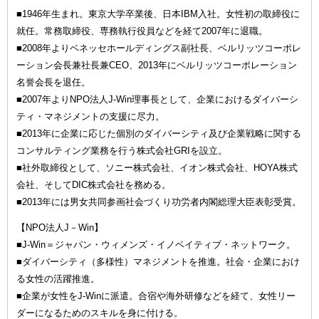
■1946年生まれ。東京大学卒業後、日本IBM入社。女性初の取締役に
就任。常務取締役、専務執行役員などを経て2007年に退職。
■2008年よりベネッセホールディングス副社長、ベルリッツコーポレ
ーション会長兼社長兼CEO、2013年にベルリッツコーポレーション
名誉会長を退任。
■2007年よりNPO法人J-Win理事長として、企業におけるダイバーシ
ティ・マネジメントの支援に尽力。
■2013年に企業に応じた個別のダイバーシティ及び企業戦略に関する
コンサルティング業務を行う株式会社GRIを設立。
■社外取締役として、ソニー株式会社、イオン株式会社、HOYA株式
会社、そしてDIC株式会社を務める。
■2013年には男女共同参画社会づくり功労者内閣総理大臣表彰受賞。
【NPO法人J－Win】
■J-Win＝ジャパン・ウィメンズ・イノベイティブ・ネットワーク。
■ダイバーシティ（多様性）マネジメントを推進。社会・企業におけ
る女性の活躍推進。
■企業が女性をJ-Winに派遣。合宿や海外研修などを経て、女性リー
ダーになるためのスキルを身に付ける。