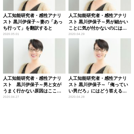
人工知能研究者・感性アナリ
人工知能研究者・感性アナリ
スト 黒川伊保子～妻の「あっ
スト 黒川伊保子～男が細かい
ち行って」を翻訳すると
ことに気が付かないのには理
由がある
2020.05.01
2020.04.29
人工知能研究者・感性アナリ
人工知能研究者・感性アナリ
スト 黒川伊保子～男と女が
スト 黒川伊保子～「俺ってい
うまく行かない原因はここに
い男だろ」にはどう答えるべ
ある
きか
2020.04.27
2020.04.28