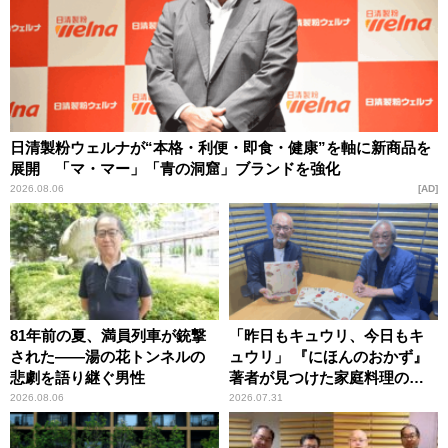
日清製粉ウェルナが“本格・利便・即食・健康”を軸に新商品を
展開 「マ・マー」「青の洞窟」ブランドを強化
2026.08.06
AD
81年前の夏、満員列車が銃撃
「昨日もキュウリ、今日もキ
された――湯の花トンネルの
ュウリ」 『にほんのおかず』
悲劇を語り継ぐ男性
著者が見つけた家庭料理の知
恵
2026.08.06
2026.07.31