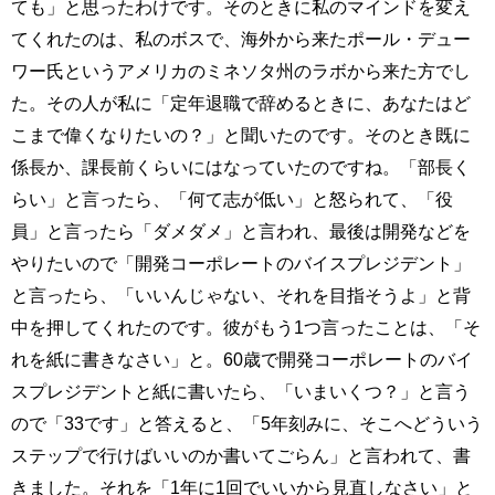
ても」と思ったわけです。そのときに私のマインドを変え
てくれたのは、私のボスで、海外から来たポール・デュー
ワー氏というアメリカのミネソタ州のラボから来た方でし
た。その人が私に「定年退職で辞めるときに、あなたはど
こまで偉くなりたいの？」と聞いたのです。そのとき既に
係長か、課長前くらいにはなっていたのですね。「部長く
らい」と言ったら、「何て志が低い」と怒られて、「役
員」と言ったら「ダメダメ」と言われ、最後は開発などを
やりたいので「開発コーポレートのバイスプレジデント」
と言ったら、「いいんじゃない、それを目指そうよ」と背
中を押してくれたのです。彼がもう1つ言ったことは、「そ
れを紙に書きなさい」と。60歳で開発コーポレートのバイ
スプレジデントと紙に書いたら、「いまいくつ？」と言う
ので「33です」と答えると、「5年刻みに、そこへどういう
ステップで行けばいいのか書いてごらん」と言われて、書
きました。それを「1年に1回でいいから見直しなさい」と