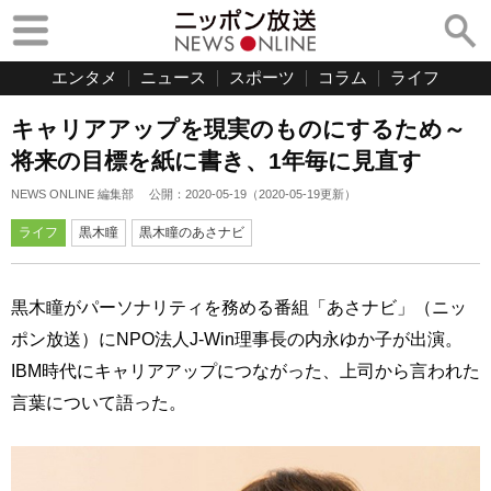
エンタメ
ニュース
スポーツ
コラム
ライフ
キャリアアップを現実のものにするため～
将来の目標を紙に書き、1年毎に見直す
NEWS ONLINE 編集部
公開：
2020-05-19
（
2020-05-19
更新）
ライフ
黒木瞳
黒木瞳のあさナビ
黒木瞳がパーソナリティを務める番組「あさナビ」（ニッ
ポン放送）にNPO法人J-Win理事長の内永ゆか子が出演。
IBM時代にキャリアアップにつながった、上司から言われた
言葉について語った。