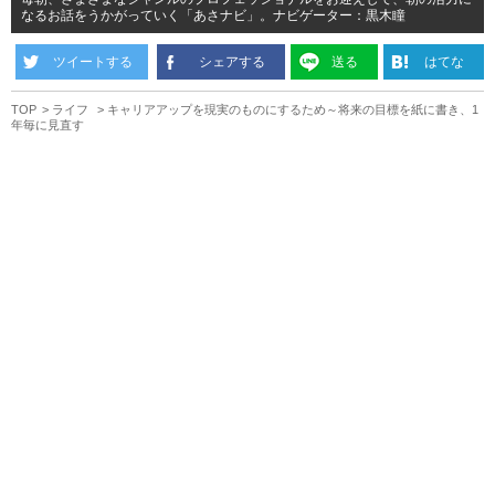
なるお話をうかがっていく「あさナビ」。ナビゲーター：黒木瞳
ツイートする
シェアする
送る
はてな
TOP
ライフ
キャリアアップを現実のものにするため～将来の目標を紙に書き、1
年毎に見直す