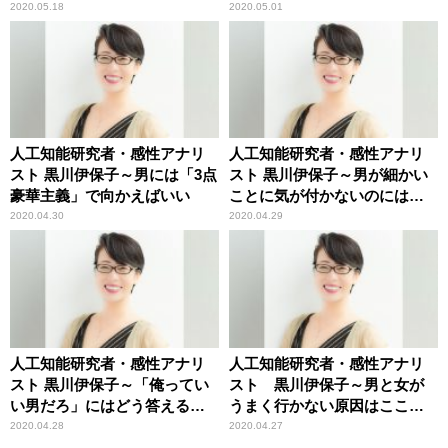
2020.05.18
2020.05.01
人工知能研究者・感性アナリ
人工知能研究者・感性アナリ
スト 黒川伊保子～男には「3点
スト 黒川伊保子～男が細かい
豪華主義」で向かえばいい
ことに気が付かないのには理
由がある
2020.04.30
2020.04.29
人工知能研究者・感性アナリ
人工知能研究者・感性アナリ
スト 黒川伊保子～「俺ってい
スト 黒川伊保子～男と女が
い男だろ」にはどう答えるべ
うまく行かない原因はここに
きか
ある
2020.04.28
2020.04.27