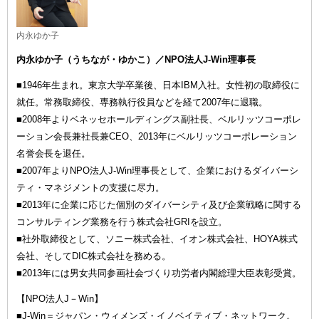
内永ゆか子
内永ゆか子（うちなが・ゆかこ）／NPO法人J-Win理事長
■1946年生まれ。東京大学卒業後、日本IBM入社。女性初の取締役に
就任。常務取締役、専務執行役員などを経て2007年に退職。
■2008年よりベネッセホールディングス副社長、ベルリッツコーポレ
ーション会長兼社長兼CEO、2013年にベルリッツコーポレーション
名誉会長を退任。
■2007年よりNPO法人J-Win理事長として、企業におけるダイバーシ
ティ・マネジメントの支援に尽力。
■2013年に企業に応じた個別のダイバーシティ及び企業戦略に関する
コンサルティング業務を行う株式会社GRIを設立。
■社外取締役として、ソニー株式会社、イオン株式会社、HOYA株式
会社、そしてDIC株式会社を務める。
■2013年には男女共同参画社会づくり功労者内閣総理大臣表彰受賞。
【NPO法人J－Win】
■J-Win＝ジャパン・ウィメンズ・イノベイティブ・ネットワーク。