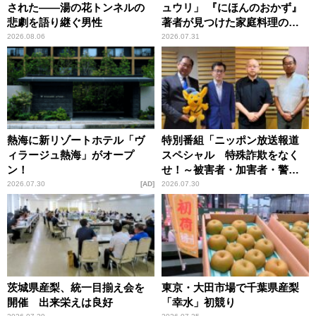
された――湯の花トンネルの
ュウリ」 『にほんのおかず』
悲劇を語り継ぐ男性
著者が見つけた家庭料理の知
恵
2026.08.06
2026.07.31
熱海に新リゾートホテル「ヴ
特別番組「ニッポン放送報道
ィラージュ熱海」がオープ
スペシャル 特殊詐欺をなく
ン！
せ！～被害者・加害者・警視
庁が語るトクリュウの実態
2026.07.30
AD
2026.07.30
～」放送
茨城県産梨、統一目揃え会を
東京・大田市場で千葉県産梨
開催 出来栄えは良好
「幸水」初競り