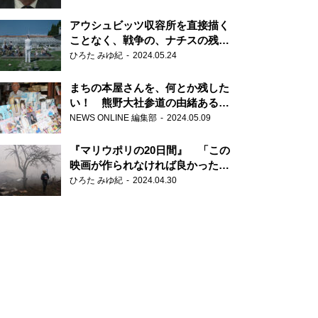
だ6000の命』
アウシュビッツ収容所を直接描く
ことなく、戦争の、ナチスの残虐
さが見える映画 『関心領域』
ひろた みゆ紀
2024.05.24
まちの本屋さんを、何とか残した
い！ 熊野大社参道の由緒ある書
店・三代目の強い思い
NEWS ONLINE 編集部
2024.05.09
『マリウポリの20日間』 「この
映画が作られなければ良かった」
と語る監督
ひろた みゆ紀
2024.04.30