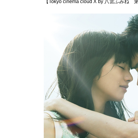
【Tokyo cinema cloud X by 八雲ふみね