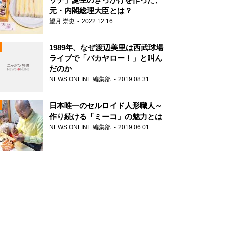
元・内閣総理大臣とは？
望月 崇史
2022.12.16
1989年、なぜ渡辺美里は西武球場
ライブで「バカヤロー！」と叫ん
だのか
NEWS ONLINE 編集部
2019.08.31
N
日本唯一のセルロイド人形職人～
作り続ける「ミーコ」の魅力とは
NEWS ONLINE 編集部
2019.06.01