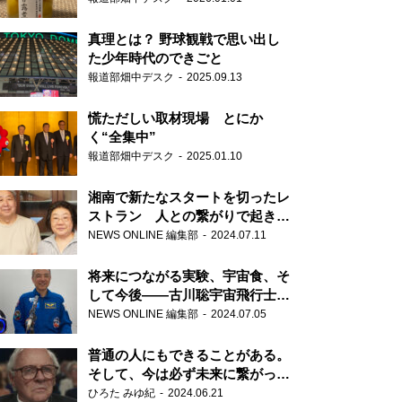
真理とは？ 野球観戦で思い出し
た少年時代のできごと
報道部畑中デスク
2025.09.13
慌ただしい取材現場 とにか
く“全集中”
報道部畑中デスク
2025.01.10
湘南で新たなスタートを切ったレ
ストラン 人との繋がりで起きた
奇跡
NEWS ONLINE 編集部
2024.07.11
将来につながる実験、宇宙食、そ
して今後――古川聡宇宙飛行士単
独インタビュー
NEWS ONLINE 編集部
2024.07.05
普通の人にもできることがある。
そして、今は必ず未来に繋がって
いく……『ONE LIFE 奇跡が繋い
ひろた みゆ紀
2024.06.21