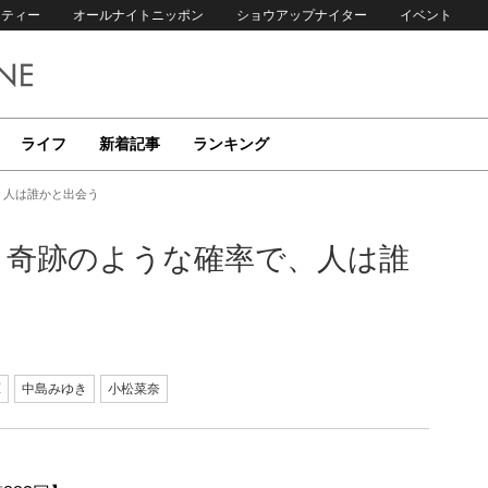
リティー
オールナイトニッポン
ショウアップナイター
イベント
ライフ
新着記事
ランキング
、人は誰かと出会う
 奇跡のような確率で、人は誰
暉
中島みゆき
小松菜奈