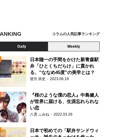
ANKING
コラムの人気記事ランキング
Daily
Weekly
日本随一の手間をかけた新青森駅
弁「ひとくちだらけ」に貫かれ
る、“ななめ45度”の美学とは？
望月 崇史
2023.06.19
『桜のような僕の恋人』中島健人
が世界に届ける、生涯忘れられな
い恋
八雲 ふみね
2022.03.26
N
日本で初めての「駅弁サンドウィ
ッチ」誕生のきっかけを作った、