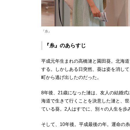
『糸』
『糸』のあらすじ
平成元年生まれの高橋漣と園田葵。北海道
する。しかしある日突然、葵は姿を消して
町から逃げ出したのだった。
8年後、21歳になった漣は、友人の結婚
海道で生きて行くことを決意した漣と、世
ている葵。2人はすでに、別々の人生を歩
そして、10年後。平成最後の年。運命の