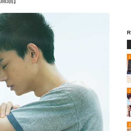
 第883回】
R