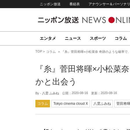
ニッポン放送
番組表
アナウンサー＆パーソナ
エンタメ
ニュース
スポーツ
コラム
TOP
コラム
『糸』菅田将暉×小松菜奈 奇跡のような確率で
『糸』菅田将暉×小松菜奈
かと出会う
2020-08-16
2020-08-16
By -
八雲 ふみね
公開：
更新：
コラム
Tokyo cinema cloud X
八雲ふみね
菅田将