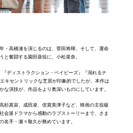
年・高橋漣を演じるのは、菅田将暉。そして、運命
うと奮闘する園田葵役に、小松菜奈。
、『ディストラクション・ベイビーズ』『溺れるナ
はエキセントリックな芝居が印象的でしたが、本作は
かな演技が、作品をより奥深いものにしています。
高杉真宙、成田凌、倍賞美津子など、映画の主役級
社会派ドラマから感動のラブストーリーまで、さま
の名手・瀬々敬久が務めています。