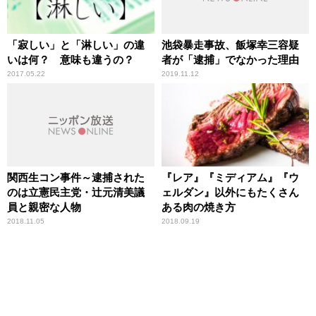
「寂しい」と「淋しい」の違
池袋暴走事故、飯塚幸三容疑
いは何？ 意味も違うの？
者が「逮捕」でなかった理由
2017.05.22
2019.11.12
関西生コン事件～逮捕された
『レア』『ミディアム』『ウ
のは立憲民主党・辻元清美議
ェルダン』以外にもたくさん
員と親密な人物
ある肉の焼き方
2018.11.05
2018.09.19