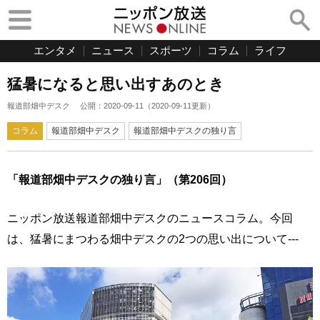
エンタメ
ニュース
スポーツ
コラム
ライフ
猛暑になると思い出すあのとき
報道部畑中デスク
公開：
2020-09-11
（
2020-09-11
更新）
コラム
報道部畑中デスク
報道部畑中デスクの独り言
「報道部畑中デスクの独り言」（第206回）
ニッポン放送報道部畑中デスクのニュースコラム。今回
は、猛暑にまつわる畑中デスクの2つの思い出について---