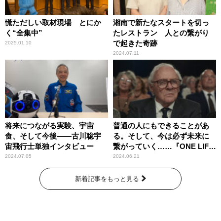
慌ただしい取材現場 とにか
湘南で新たなスタートを切っ
く“全集中”
たレストラン 人との繋がり
で起きた奇跡
2025.01.10
2024.07.11
将来につながる実験、宇宙
普通の人にもできることがあ
食、そして今後――古川聡宇
る。そして、今は必ず未来に
宙飛行士単独インタビュー
繋がっていく……『ONE LIFE
奇跡が繋いだ6000の命』
2024.07.05
2024.06.21
新着記事をもっと見る