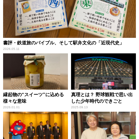
書評・鉄道旅のバイブル、そして駅弁文化の「近現代史」
2026.05.11
縁起物の“スイーツ”に込める
真理とは？ 野球観戦で思い出
様々な意味
した少年時代のできごと
2026.01.01
2025.09.13