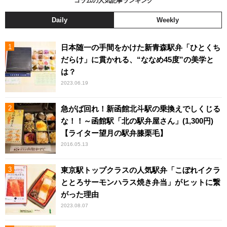
コラムの人気記事ランキング
Daily
Weekly
日本随一の手間をかけた新青森駅弁「ひとくち
だらけ」に貫かれる、“ななめ45度”の美学と
は？
2023.06.19
急がば回れ！新函館北斗駅の乗換えでしくじる
な！！～函館駅「北の駅弁屋さん」(1,300円)
【ライター望月の駅弁膝栗毛】
2016.05.13
東京駅トップクラスの人気駅弁「こぼれイクラ
ととろサーモンハラス焼き弁当」がヒットに繋
がった理由
2023.08.07