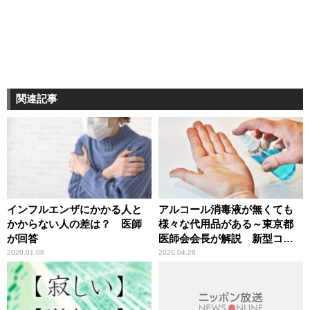
関連記事
インフルエンザにかかる人と
アルコール消毒液が無くても
かからない人の差は？ 医師
様々な代用品がある～東京都
が回答
医師会会長が解説 新型コロ
ナウイルス感染予防対策
2020.01.08
2020.04.28