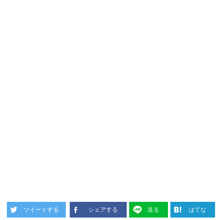
ツイートする
シェアする
送る
はてな