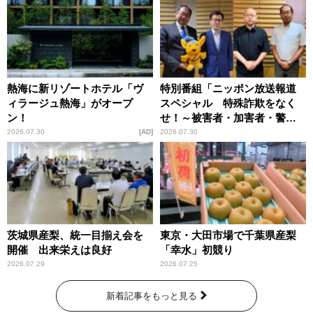
熱海に新リゾートホテル「ヴ
特別番組「ニッポン放送報道
ィラージュ熱海」がオープ
スペシャル 特殊詐欺をなく
ン！
せ！～被害者・加害者・警視
庁が語るトクリュウの実態
2026.07.30
AD
2026.07.30
～」放送
茨城県産梨、統一目揃え会を
東京・大田市場で千葉県産梨
開催 出来栄えは良好
「幸水」初競り
2026.07.29
2026.07.25
新着記事をもっと見る