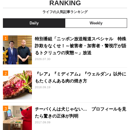
RANKING
ライフの人気記事ランキング
Daily
Weekly
特別番組「ニッポン放送報道スペシャル 特殊
詐欺をなくせ！～被害者・加害者・警視庁が語
るトクリュウの実態～」放送
2026.07.30
『レア』『ミディアム』『ウェルダン』以外に
もたくさんある肉の焼き方
2018.09.19
チーバくんは犬じゃない… プロフィールを見
たら驚きの正体が判明
2017.09.09