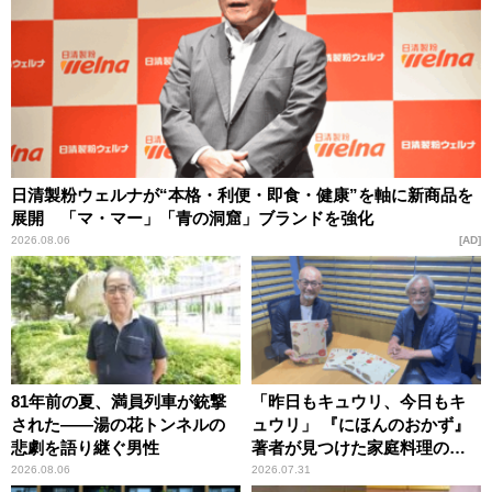
日清製粉ウェルナが“本格・利便・即食・健康”を軸に新商品を
展開 「マ・マー」「青の洞窟」ブランドを強化
2026.08.06
AD
81年前の夏、満員列車が銃撃
「昨日もキュウリ、今日もキ
された――湯の花トンネルの
ュウリ」 『にほんのおかず』
悲劇を語り継ぐ男性
著者が見つけた家庭料理の知
恵
2026.08.06
2026.07.31