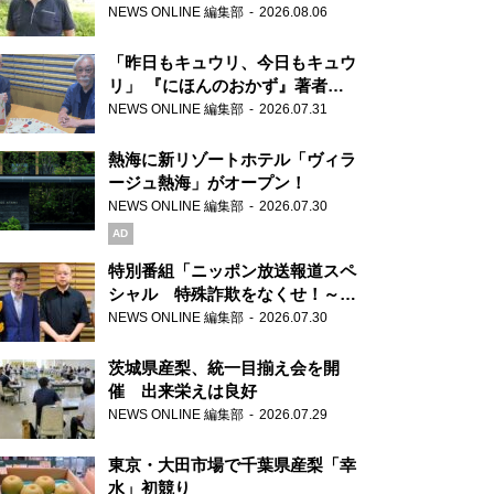
り継ぐ男性
NEWS ONLINE 編集部
2026.08.06
「昨日もキュウリ、今日もキュウ
リ」 『にほんのおかず』著者が
見つけた家庭料理の知恵
NEWS ONLINE 編集部
2026.07.31
熱海に新リゾートホテル「ヴィラ
ージュ熱海」がオープン！
NEWS ONLINE 編集部
2026.07.30
AD
特別番組「ニッポン放送報道スペ
シャル 特殊詐欺をなくせ！～被
害者・加害者・警視庁が語るトク
NEWS ONLINE 編集部
2026.07.30
リュウの実態～」放送
茨城県産梨、統一目揃え会を開
催 出来栄えは良好
NEWS ONLINE 編集部
2026.07.29
東京・大田市場で千葉県産梨「幸
水」初競り