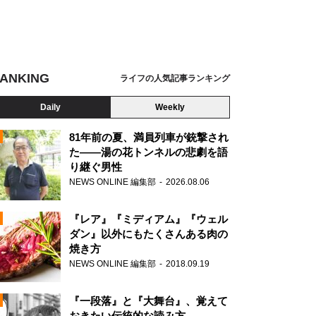
ANKING
ライフの人気記事ランキング
Daily
Weekly
81年前の夏、満員列車が銃撃され
た――湯の花トンネルの悲劇を語
り継ぐ男性
N
NEWS ONLINE 編集部
2026.08.06
AD
『レア』『ミディアム』『ウェル
ダン』以外にもたくさんある肉の
焼き方
NEWS ONLINE 編集部
2018.09.19
N
『一段落』と『大舞台』、覚えて
おきたい伝統的な読み方