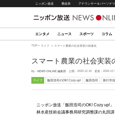
ニッポン放送
番組表
アナウンサー＆パーソナ
エンタメ
ニュース
スポーツ
コラム
TOP
ライフ
スマート農業の社会実装の加速化
スマート農業の社会実装
2020-12-10
2020-12-
By -
NEWS ONLINE 編集部
公開：
更新：
ライフ
飯田浩司のOK! Cozy up!
飯田浩司
新行市
ニッポン放送「飯田浩司のOK! Cozy u
林水産技術会議事務局研究調整課の丸田課