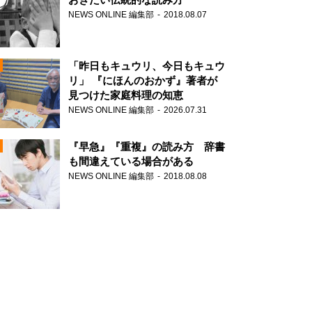
NEWS ONLINE 編集部
2018.08.07
N
「昨日もキュウリ、今日もキュウ
リ」 『にほんのおかず』著者が
見つけた家庭料理の知恵
NEWS ONLINE 編集部
2026.07.31
N
『早急』『重複』の読み方 辞書
も間違えている場合がある
NEWS ONLINE 編集部
2018.08.08
N