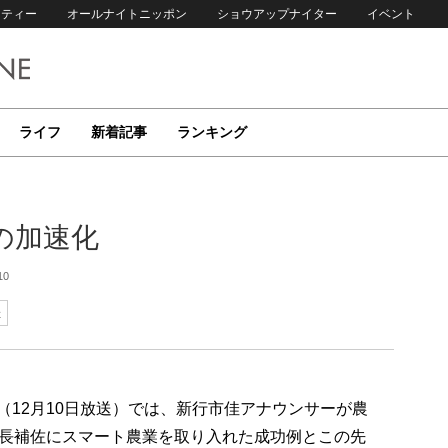
リティー
オールナイトニッポン
ショウアップナイター
イベント
ライフ
新着記事
ランキング
の加速化
10
佳
p!」（12月10日放送）では、新行市佳アナウンサーが農
長補佐にスマート農業を取り入れた成功例とこの先