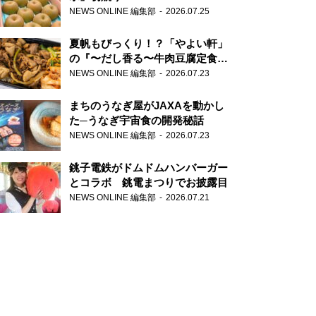
NEWS ONLINE 編集部
2026.07.25
夏帆もびっくり！？「やよい軒」
の『〜だし香る〜牛肉豆腐定食』
が香り高すぎる
NEWS ONLINE 編集部
2026.07.23
まちのうなぎ屋がJAXAを動かし
た─うなぎ宇宙食の開発秘話
NEWS ONLINE 編集部
2026.07.23
銚子電鉄がドムドムハンバーガー
とコラボ 銚電まつりでお披露目
NEWS ONLINE 編集部
2026.07.21