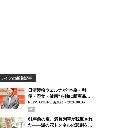
ライフの新着記事
日清製粉ウェルナが“本格・利
便・即食・健康”を軸に新商品を
展開 「マ・マー」「青の洞窟」
NEWS ONLINE 編集部
2026.08.06
ブランドを強化
AD
81年前の夏、満員列車が銃撃され
た――湯の花トンネルの悲劇を語