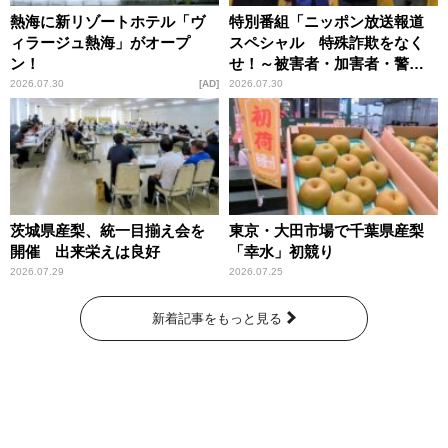
熱海に新リゾートホテル「ヴ
特別番組「ニッポン放送報道
ィラージュ熱海」がオープ
スペシャル 特殊詐欺をなく
ン！
せ！～被害者・加害者・警視
庁が語るトクリュウの実態
2026.07.30
AD
2026.07.30
～」放送
茨城県産梨、統一目揃え会を
東京・大田市場で千葉県産梨
開催 出来栄えは良好
「幸水」初競り
2026.07.29
2026.07.25
新着記事をもっと見る