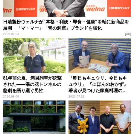
日清製粉ウェルナが“本格・利便・即食・健康”を軸に新商品を
展開 「マ・マー」「青の洞窟」ブランドを強化
2026.08.06
AD
81年前の夏、満員列車が銃撃
「昨日もキュウリ、今日もキ
された――湯の花トンネルの
ュウリ」 『にほんのおかず』
悲劇を語り継ぐ男性
著者が見つけた家庭料理の知
恵
2026.08.06
2026.07.31