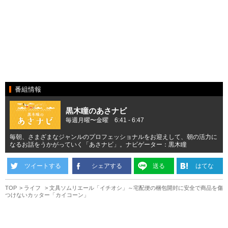
番組情報
黒木瞳のあさナビ
毎週月曜〜金曜 6:41 - 6:47
毎朝、さまざまなジャンルのプロフェッショナルをお迎えして、朝の活力に
なるお話をうかがっていく「あさナビ」。ナビゲーター：黒木瞳
ツイートする
シェアする
送る
はてな
TOP
ライフ
文具ソムリエール「イチオシ」～宅配便の梱包開封に安全で商品を傷
つけないカッター「カイコーン」