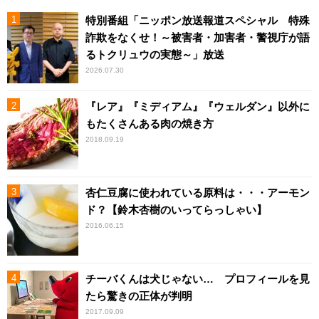
特別番組「ニッポン放送報道スペシャル 特殊
詐欺をなくせ！～被害者・加害者・警視庁が語
るトクリュウの実態～」放送
2026.07.30
『レア』『ミディアム』『ウェルダン』以外に
もたくさんある肉の焼き方
2018.09.19
杏仁豆腐に使われている原料は・・・アーモン
ド？【鈴木杏樹のいってらっしゃい】
2016.06.15
チーバくんは犬じゃない… プロフィールを見
たら驚きの正体が判明
2017.09.09