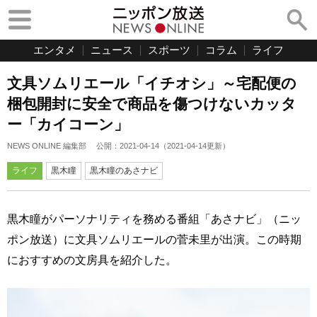
エンタメ
ニュース
スポーツ
コラム
ライフ
文具ソムリエール「イチオシ」～宅配便の
梱包開封に安全で商品を傷つけないカッタ
ー「カイコーン」
NEWS ONLINE 編集部
公開：
2021-04-14
（
2021-04-14
更新）
ライフ
黒木瞳
黒木瞳のあさナビ
黒木瞳がパーソナリティを務める番組「あさナビ」（ニッ
ポン放送）に文具ソムリエールの菅未里が出演。この時期
におすすめの文房具を紹介した。