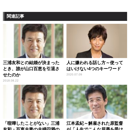
関連記事
三浦友和との結婚が決まった
人に嫌われる話し方～使って
とき、誰が山口百恵を引退さ
はいけない4つのキーワード
せたのか
2020.07.09
2018.08.22
「喧嘩したことがない」三浦
江本孟紀～解雇された原監督
友和・百恵夫妻の夫婦円満の
が「人生でこんな屈辱を受け