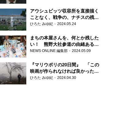
だ6000の命』
アウシュビッツ収容所を直接描く
ことなく、戦争の、ナチスの残虐
さが見える映画 『関心領域』
ひろた みゆ紀
2024.05.24
まちの本屋さんを、何とか残した
い！ 熊野大社参道の由緒ある書
店・三代目の強い思い
NEWS ONLINE 編集部
2024.05.09
『マリウポリの20日間』 「この
映画が作られなければ良かった」
と語る監督
ひろた みゆ紀
2024.04.30