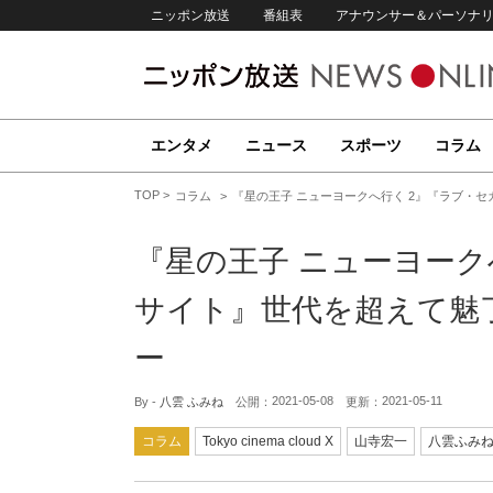
ニッポン放送
番組表
アナウンサー＆パーソナ
エンタメ
ニュース
スポーツ
コラム
TOP
コラム
『星の王子 ニューヨークへ行く 2』『ラブ・
『星の王子 ニューヨーク
サイト』世代を超えて魅
ー
2021-05-08
2021-05-11
By -
八雲 ふみね
公開：
更新：
コラム
Tokyo cinema cloud X
山寺宏一
八雲ふみ