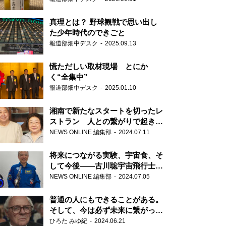
真理とは？ 野球観戦で思い出し
た少年時代のできごと
報道部畑中デスク
2025.09.13
慌ただしい取材現場 とにか
く“全集中”
報道部畑中デスク
2025.01.10
湘南で新たなスタートを切ったレ
ストラン 人との繋がりで起きた
奇跡
NEWS ONLINE 編集部
2024.07.11
将来につながる実験、宇宙食、そ
して今後――古川聡宇宙飛行士単
独インタビュー
NEWS ONLINE 編集部
2024.07.05
普通の人にもできることがある。
そして、今は必ず未来に繋がって
いく……『ONE LIFE 奇跡が繋い
ひろた みゆ紀
2024.06.21