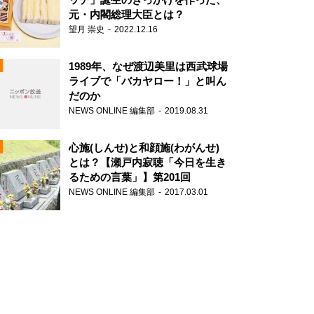
元・内閣総理大臣とは？
望月 崇史
2022.12.16
1989年、なぜ渡辺美里は西武球場
ライブで「バカヤロー！」と叫ん
だのか
NEWS ONLINE 編集部
2019.08.31
N
心施(しんせ)と和顔施(わがんせ)
とは？【瀬戸内寂聴「今日を生き
るための言葉」】第201回
NEWS ONLINE 編集部
2017.03.01