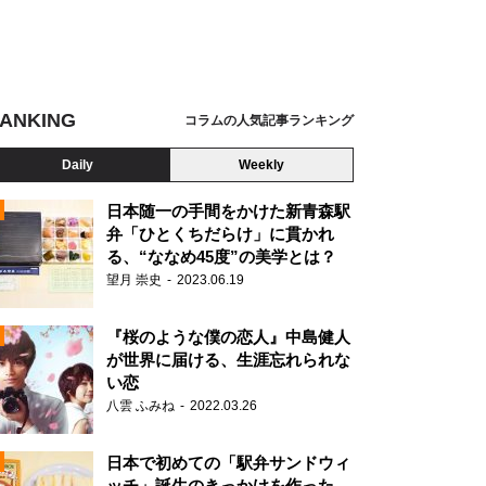
ANKING
コラムの人気記事ランキング
Daily
Weekly
日本随一の手間をかけた新青森駅
弁「ひとくちだらけ」に貫かれ
る、“ななめ45度”の美学とは？
望月 崇史
2023.06.19
『桜のような僕の恋人』中島健人
が世界に届ける、生涯忘れられな
い恋
八雲 ふみね
2022.03.26
N
日本で初めての「駅弁サンドウィ
ッチ」誕生のきっかけを作った、