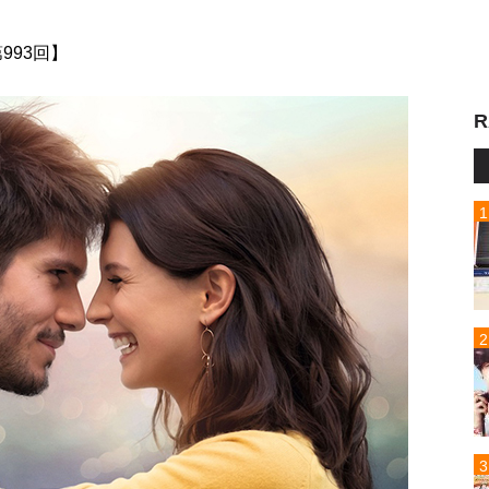
 第993回】
R