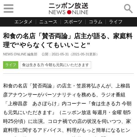
エンタメ
ニュース
スポーツ
コラム
ライフ
和食の名店「賛否両論」店主が語る、家庭料
理で“やらなくてもいいこと”
NEWS ONLINE 編集部
公開：
2021-05-31
（
2021-05-31
更新）
ライフ
食は生きる力 今朝も元気にいただきます
和食の名店「賛否両論」の店主・笠原将弘さんが、上柳昌
彦アナウンサーがパーソナリティを務める、ラジオ番組
「上柳昌彦 あさぼらけ」内コーナー『食は生きる力 今朝
も元気にいただきます』（ニッポン放送 毎週月・金曜 朝5
時25分頃）に出演。コロナ禍での店の状況を伺いつつ、家
庭料理に関するアドバイス、料理がもっと簡単になるヒン