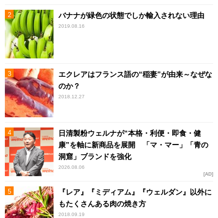
バナナが緑色の状態でしか輸入されない理由
2019.08.16
エクレアはフランス語の“稲妻”が由来～なぜな
のか？
2018.12.27
日清製粉ウェルナが“本格・利便・即食・健
康”を軸に新商品を展開 「マ・マー」「青の
洞窟」ブランドを強化
2026.08.06
AD
『レア』『ミディアム』『ウェルダン』以外に
もたくさんある肉の焼き方
2018.09.19