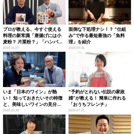
プロが教える、今すぐ使える
面倒な下処理ナシ！？ “仕組
料理の新常識「唐揚げには小
み”で作る最短最強の「魚料
麦粉？ 片栗粉？」「ハンバー
理」を紹介
グに卵は入れる？」
2020.11.27
2020.07.01
いま「日本のワイン」が熱
“予約がとれない伝説の家政
い！ 知っておきたいその特徴
婦”が教える！ 簡単に作れる
と、美味しいワインの見分け
「おうちフレンチ」
方
2020.10.30
2020.07.31