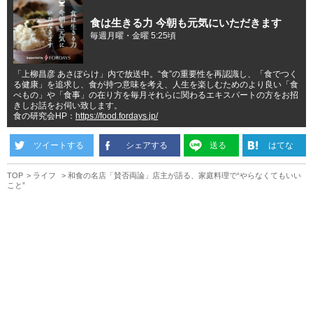
食は生きる力 今朝も元気にいただきます
毎週月曜・金曜 5:25頃
「上柳昌彦 あさぼらけ」内で放送中。“食”の重要性を再認識し、「食でつく
る健康」を追求し、食が持つ意味を考え、人生を楽しむためのより良い「食
べもの」や「食事」の在り方を毎月それらに関わるエキスパートの方をお招
きしお話をお伺い致します。
食の研究会HP：
https://food.fordays.jp/
ツイートする
シェアする
送る
はてな
TOP
ライフ
和食の名店「賛否両論」店主が語る、家庭料理で“やらなくてもいい
こと”