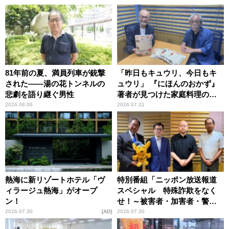
81年前の夏、満員列車が銃撃
「昨日もキュウリ、今日もキ
された――湯の花トンネルの
ュウリ」 『にほんのおかず』
悲劇を語り継ぐ男性
著者が見つけた家庭料理の知
恵
2026.08.06
2026.07.31
熱海に新リゾートホテル「ヴ
特別番組「ニッポン放送報道
ィラージュ熱海」がオープ
スペシャル 特殊詐欺をなく
ン！
せ！～被害者・加害者・警視
庁が語るトクリュウの実態
2026.07.30
AD
2026.07.30
～」放送