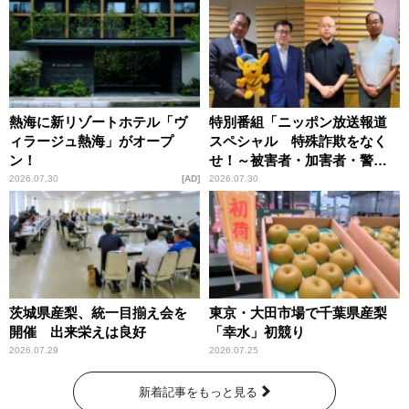
熱海に新リゾートホテル「ヴ
特別番組「ニッポン放送報道
ィラージュ熱海」がオープ
スペシャル 特殊詐欺をなく
ン！
せ！～被害者・加害者・警視
庁が語るトクリュウの実態
2026.07.30
AD
2026.07.30
～」放送
茨城県産梨、統一目揃え会を
東京・大田市場で千葉県産梨
開催 出来栄えは良好
「幸水」初競り
2026.07.29
2026.07.25
新着記事をもっと見る