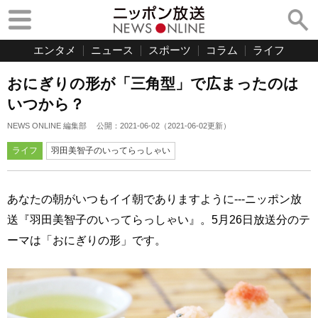
エンタメ
ニュース
スポーツ
コラム
ライフ
おにぎりの形が「三角型」で広まったのは
いつから？
NEWS ONLINE 編集部
公開：
2021-06-02
（
2021-06-02
更新）
ライフ
羽田美智子のいってらっしゃい
あなたの朝がいつもイイ朝でありますように---ニッポン放
送『羽田美智子のいってらっしゃい』。5月26日放送分のテ
ーマは「おにぎりの形」です。