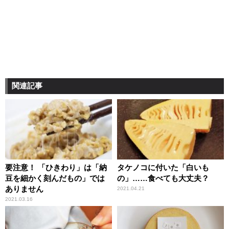
関連記事
要注意！ 「ひきわり」は「納
タケノコに付いた「白いも
豆を細かく刻んだもの」では
の」……食べても大丈夫？
ありません
2021.04.21
2021.03.16