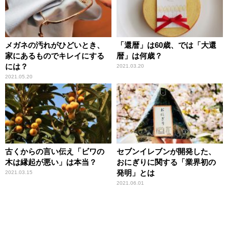
メガネの汚れがひどいとき、
「還暦」は60歳、では「大還
家にあるものでキレイにする
暦」は何歳？
には？
2021.03.20
2021.05.20
古くからの言い伝え「ビワの
セブンイレブンが開発した、
木は縁起が悪い」は本当？
おにぎりに関する「業界初の
発明」とは
2021.03.15
2021.06.01