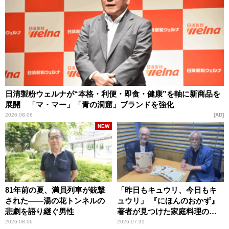
日清製粉ウェルナが“本格・利便・即食・健康”を軸に新商品を
展開 「マ・マー」「青の洞窟」ブランドを強化
2026.08.06
AD
NEW
81年前の夏、満員列車が銃撃
「昨日もキュウリ、今日もキ
された――湯の花トンネルの
ュウリ」 『にほんのおかず』
悲劇を語り継ぐ男性
著者が見つけた家庭料理の知
恵
2026.08.06
2026.07.31