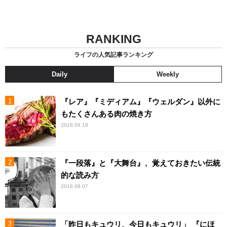
RANKING
ライフの人気記事ランキング
Daily
Weekly
『レア』『ミディアム』『ウェルダン』以外に
もたくさんある肉の焼き方
2018.09.19
『一段落』と『大舞台』、覚えておきたい伝統
的な読み方
2018.08.07
「昨日もキュウリ、今日もキュウリ」 『にほ