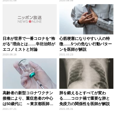
に辛坊治郎が異議
2020.01.08
2020.08.08
日本が世界で一番コロナを“怖
心筋梗塞になりやすい人の特
がる”理由とは……辛坊治郎が
徴……5つの危ない行動パター
エコノミストと対論
ンを医師が解説
2020.08.16
2021.03.23
高齢者の新型コロナワクチン
肺を鍛えるとすべてが変わ
接種により、重症患者の中心
る……コロナ禍で重要な肺と
は50歳代に ～東京都医師会
免疫力の関係性を医師が解説
理事が解説
2021.07.21
2021.05.31