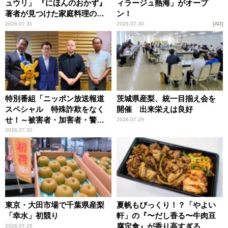
ュウリ」 『にほんのおかず』
ィラージュ熱海」がオープ
著者が見つけた家庭料理の知
ン！
恵
2026.07.31
2026.07.30
AD
特別番組「ニッポン放送報道
茨城県産梨、統一目揃え会を
スペシャル 特殊詐欺をなく
開催 出来栄えは良好
せ！～被害者・加害者・警視
2026.07.29
庁が語るトクリュウの実態
2026.07.30
～」放送
東京・大田市場で千葉県産梨
夏帆もびっくり！？「やよい
「幸水」初競り
軒」の『〜だし香る〜牛肉豆
腐定食』が香り高すぎる
2026.07.25