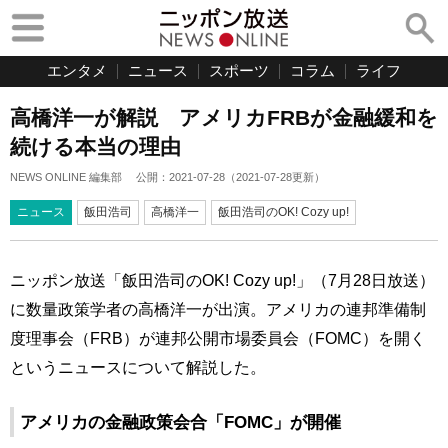
エンタメ
ニュース
スポーツ
コラム
ライフ
高橋洋一が解説 アメリカFRBが金融緩和を
続ける本当の理由
NEWS ONLINE 編集部
公開：
2021-07-28
（
2021-07-28
更新）
ニュース
飯田浩司
高橋洋一
飯田浩司のOK! Cozy up!
ニッポン放送「飯田浩司のOK! Cozy up!」（7月28日放送）
に数量政策学者の高橋洋一が出演。アメリカの連邦準備制
度理事会（FRB）が連邦公開市場委員会（FOMC）を開く
というニュースについて解説した。
アメリカの金融政策会合「FOMC」が開催