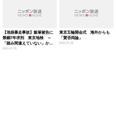
【池袋暴走事故】飯塚被告に
東京五輪開会式 海外からも
禁錮7年求刑 東京地検 ～
「賛否両論」
「踏み間違えていない」かど
2021.07.26
うかは「イベントデータレコ
2021.07.15
ーダー」を解析すればわかる