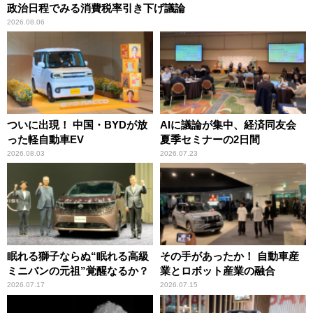
政治日程でみる消費税率引き下げ議論
2026.08.06
ついに出現！ 中国・BYDが放
AIに議論が集中、経済同友会
った軽自動車EV
夏季セミナーの2日間
2026.08.03
2026.07.23
眠れる獅子ならぬ“眠れる高級
その手があったか！ 自動車産
ミニバンの元祖”覚醒なるか？
業とロボット産業の融合
2026.07.17
2026.07.15