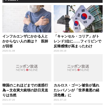
インフルエンザにかかる人と
「キャンセル・コリア」がト
かからない人の差は？ 医師
レンド1位に……フィリピンで
が回答
反韓感情が高まったわけ
2020.01.08
2020.09.19
韓国のこれほどまでの迷惑行
カルロス・ゴーン被告が逃れ
為～文在寅大統領の訪日見送
たレバノンが「世界最悪の経
りは当然
済危機」に
2021.07.20
2021.07.13