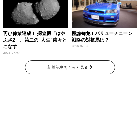
再び偉業達成！ 探査機「はや
極論御免！バリューチェーン
ぶさ2」、第二の“人生”粛々と
戦略の対抗馬は？
こなす
2026.07.02
2026.07.07
新着記事をもっと見る