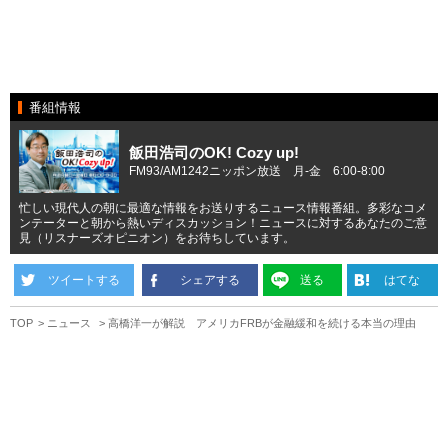
番組情報
飯田浩司のOK! Cozy up!
FM93/AM1242ニッポン放送 月-金 6:00-8:00
忙しい現代人の朝に最適な情報をお送りするニュース情報番組。多彩なコメ
ンテーターと朝から熱いディスカッション！ニュースに対するあなたのご意
見（リスナーズオピニオン）をお待ちしています。
ツイートする
シェアする
送る
はてな
TOP
ニュース
高橋洋一が解説 アメリカFRBが金融緩和を続ける本当の理由