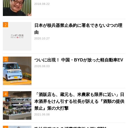
2018.08.22
日本が核兵器禁止条約に署名できない2つの理
由
2020.10.27
ついに出現！ 中国・BYDが放った軽自動車EV
2026.08.03
「酒販店も、蔵元も、米農家も限界に近い」日
本酒界をけん引する社長が訴える『酒類の提供
禁止』策の大打撃
2021.06.08