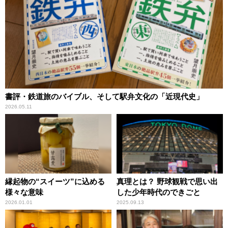
書評・鉄道旅のバイブル、そして駅弁文化の「近現代史」
2026.05.11
縁起物の“スイーツ”に込める
真理とは？ 野球観戦で思い出
様々な意味
した少年時代のできごと
2026.01.01
2025.09.13