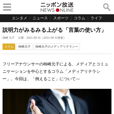
エンタメ
ニュース
スポーツ
コラム
ライフ
説明力がみるみる上がる「言葉の使い方」
柿崎 元子
公開：
2021-08-31
（
2021-08-31
更新）
コラム
柿崎元子
柿崎元子のメディアリテラシー
フリーアナウンサーの柿崎元子による、メディアとコミュ
ニケーションを中心とするコラム「メディアリテラシ
ー」。今回は、「例えること」について---