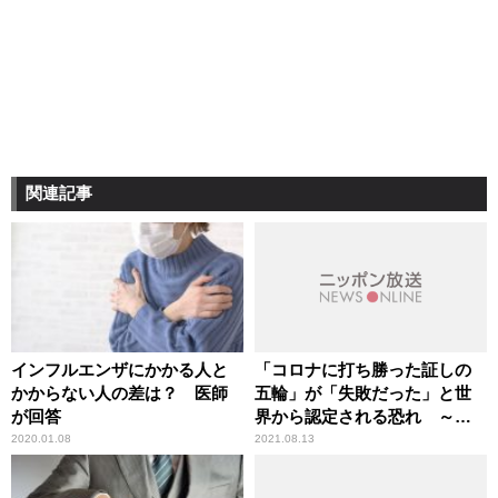
関連記事
インフルエンザにかかる人と
「コロナに打ち勝った証しの
かからない人の差は？ 医師
五輪」が「失敗だった」と世
が回答
界から認定される恐れ ～し
っかり抑え込む対策を
2020.01.08
2021.08.13