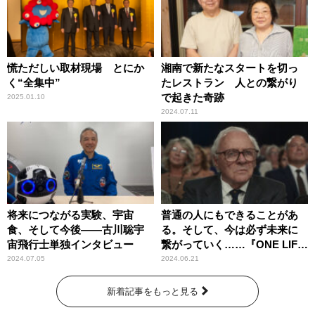
慌ただしい取材現場 とにか
湘南で新たなスタートを切っ
く“全集中”
たレストラン 人との繋がり
で起きた奇跡
2025.01.10
2024.07.11
将来につながる実験、宇宙
普通の人にもできることがあ
食、そして今後――古川聡宇
る。そして、今は必ず未来に
宙飛行士単独インタビュー
繋がっていく……『ONE LIFE
奇跡が繋いだ6000の命』
2024.07.05
2024.06.21
新着記事をもっと見る