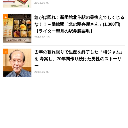
2023.08.07
急がば回れ！新函館北斗駅の乗換えでしくじる
な！！～函館駅「北の駅弁屋さん」(1,300円)
【ライター望月の駅弁膝栗毛】
2016.05.13
去年の暮れ限りで生産を終了した「梅ジャム」
を 考案し、70年間作り続けた男性のストーリ
ー
2018.07.07