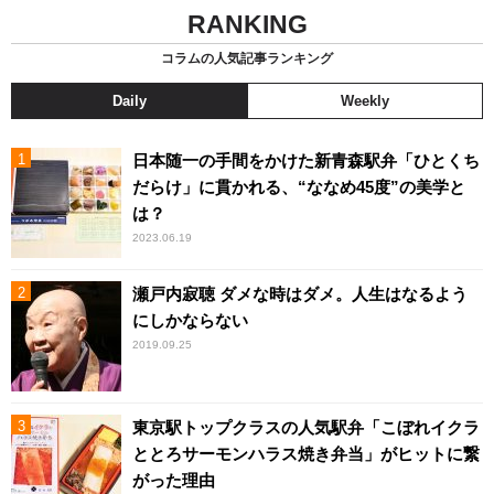
RANKING
コラムの人気記事ランキング
Daily
Weekly
日本随一の手間をかけた新青森駅弁「ひとくち
だらけ」に貫かれる、“ななめ45度”の美学と
は？
2023.06.19
瀬戸内寂聴 ダメな時はダメ。人生はなるよう
にしかならない
2019.09.25
東京駅トップクラスの人気駅弁「こぼれイクラ
ととろサーモンハラス焼き弁当」がヒットに繋
がった理由