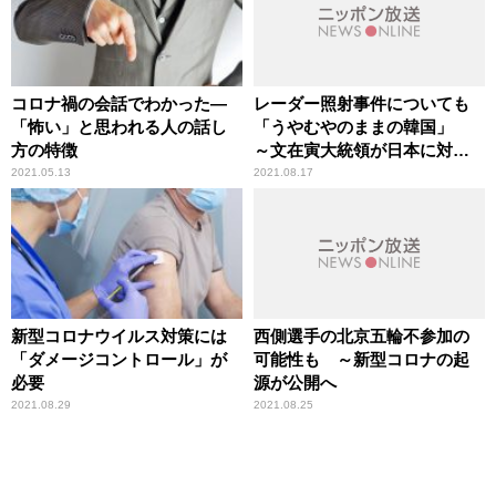
コロナ禍の会話でわかった—
レーダー照射事件についても
「怖い」と思われる人の話し
「うやむやのままの韓国」
方の特徴
～文在寅大統領が日本に対話
呼びかけも
2021.05.13
2021.08.17
新型コロナウイルス対策には
西側選手の北京五輪不参加の
「ダメージコントロール」が
可能性も ～新型コロナの起
必要
源が公開へ
2021.08.29
2021.08.25