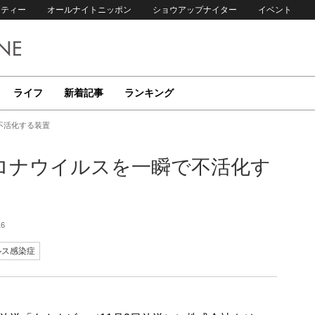
リティー
オールナイトニッポン
ショウアップナイター
イベント
ライフ
新着記事
ランキング
不活化する装置
ロナウイルスを一瞬で不活化す
16
ルス感染症