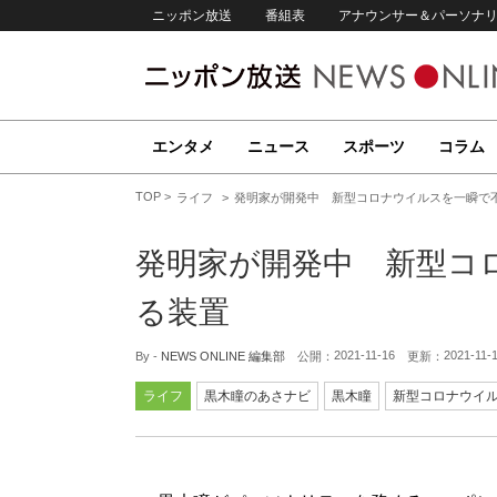
ニッポン放送
番組表
アナウンサー＆パーソナ
エンタメ
ニュース
スポーツ
コラム
TOP
ライフ
発明家が開発中 新型コロナウイルスを一瞬で
発明家が開発中 新型コ
る装置
2021-11-16
2021-11-
By -
NEWS ONLINE 編集部
公開：
更新：
ライフ
黒木瞳のあさナビ
黒木瞳
新型コロナウイ