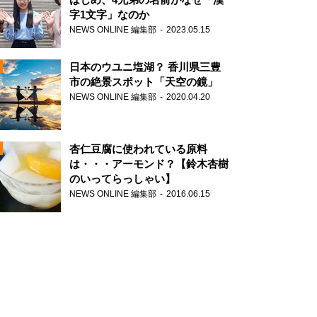
字1文字」なのか
NEWS ONLINE 編集部
2023.05.15
N
日本のウユニ塩湖？ 香川県三豊
市の絶景スポット「天空の鏡」
NEWS ONLINE 編集部
2020.04.20
N
杏仁豆腐に使われている原料
は・・・アーモンド？【鈴木杏樹
のいってらっしゃい】
NEWS ONLINE 編集部
2016.06.15
N