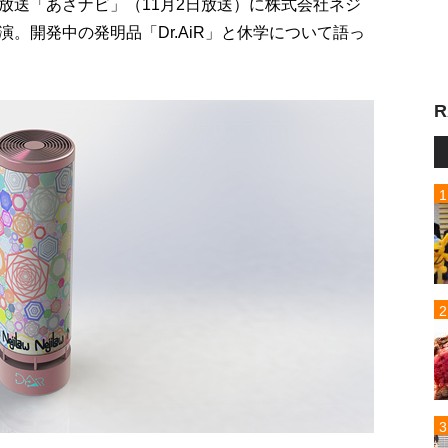
放送「あさナビ」（11月2日放送）に株式会社ネジ
。開発中の発明品「Dr.AiR」と休学について語っ
R