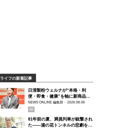
ライフの新着記事
日清製粉ウェルナが“本格・利
便・即食・健康”を軸に新商品を
展開 「マ・マー」「青の洞窟」
NEWS ONLINE 編集部
2026.08.06
ブランドを強化
AD
81年前の夏、満員列車が銃撃され
た――湯の花トンネルの悲劇を語