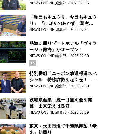
り継ぐ男性
NEWS ONLINE 編集部
2026.08.06
「昨日もキュウリ、今日もキュウ
リ」 『にほんのおかず』著者が
見つけた家庭料理の知恵
NEWS ONLINE 編集部
2026.07.31
熱海に新リゾートホテル「ヴィラ
ージュ熱海」がオープン！
NEWS ONLINE 編集部
2026.07.30
AD
特別番組「ニッポン放送報道スペ
シャル 特殊詐欺をなくせ！～被
害者・加害者・警視庁が語るトク
NEWS ONLINE 編集部
2026.07.30
リュウの実態～」放送
茨城県産梨、統一目揃え会を開
催 出来栄えは良好
NEWS ONLINE 編集部
2026.07.29
東京・大田市場で千葉県産梨「幸
水」初競り