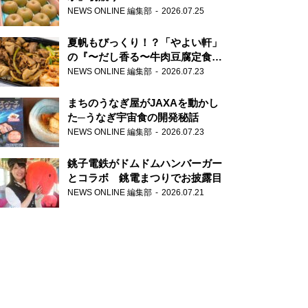
NEWS ONLINE 編集部
2026.07.25
夏帆もびっくり！？「やよい軒」
の『〜だし香る〜牛肉豆腐定食』
が香り高すぎる
NEWS ONLINE 編集部
2026.07.23
まちのうなぎ屋がJAXAを動かし
た─うなぎ宇宙食の開発秘話
NEWS ONLINE 編集部
2026.07.23
銚子電鉄がドムドムハンバーガー
とコラボ 銚電まつりでお披露目
NEWS ONLINE 編集部
2026.07.21