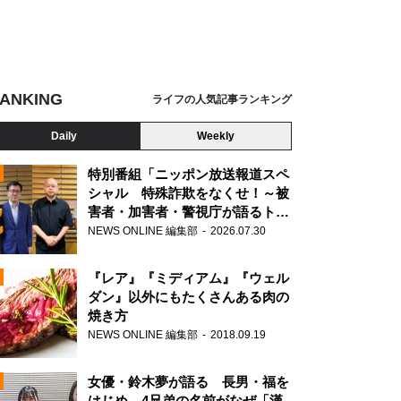
ANKING
ライフの人気記事ランキング
Daily
Weekly
特別番組「ニッポン放送報道スペ
シャル 特殊詐欺をなくせ！～被
害者・加害者・警視庁が語るトク
N
リュウの実態～」放送
NEWS ONLINE 編集部
2026.07.30
AD
『レア』『ミディアム』『ウェル
ダン』以外にもたくさんある肉の
焼き方
NEWS ONLINE 編集部
2018.09.19
N
女優・鈴木夢が語る 長男・福を
はじめ、4兄弟の名前がなぜ「漢