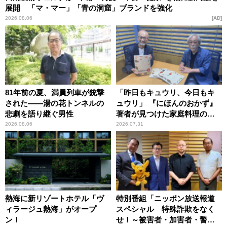
展開 「マ・マー」「青の洞窟」ブランドを強化
2026.08.06
AD
81年前の夏、満員列車が銃撃
「昨日もキュウリ、今日もキ
された――湯の花トンネルの
ュウリ」 『にほんのおかず』
悲劇を語り継ぐ男性
著者が見つけた家庭料理の知
恵
2026.08.06
2026.07.31
熱海に新リゾートホテル「ヴ
特別番組「ニッポン放送報道
ィラージュ熱海」がオープ
スペシャル 特殊詐欺をなく
ン！
せ！～被害者・加害者・警視