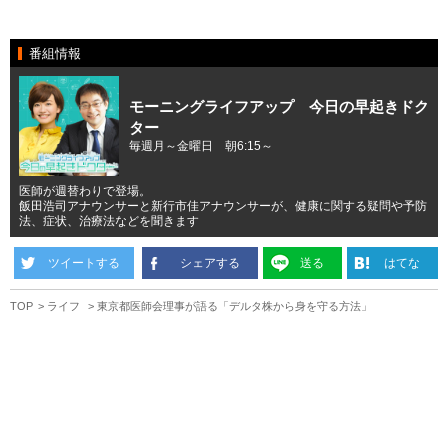
番組情報
モーニングライフアップ 今日の早起きドク
ター
毎週月～金曜日 朝6:15～
医師が週替わりで登場。
飯田浩司アナウンサーと新行市佳アナウンサーが、健康に関する疑問や予防
法、症状、治療法などを聞きます
ツイートする
シェアする
送る
はてな
TOP
ライフ
東京都医師会理事が語る「デルタ株から身を守る方法」