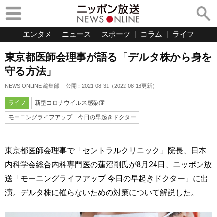
エンタメ
ニュース
スポーツ
コラム
ライフ
東京都医師会理事が語る「デルタ株から身を
守る方法」
NEWS ONLINE 編集部
公開：
2021-08-31
（
2022-08-18
更新）
ライフ
新型コロナウイルス感染症
モーニングライフアップ 今日の早起きドクター
東京都医師会理事で「セントラルクリニック」院長、日本
内科学会総合内科専門医の蓮沼剛氏が8月24日、ニッポン放
送「モーニングライフアップ 今日の早起きドクター」に出
演。デルタ株に罹らないための対策について解説した。