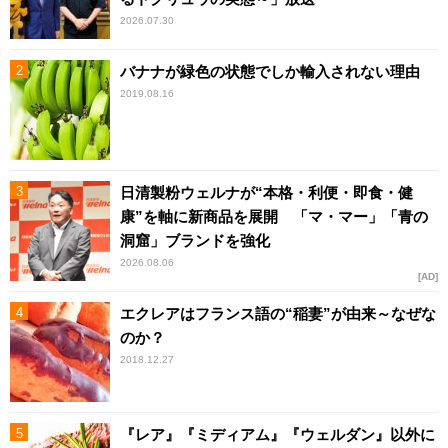
2026.07.30
バナナが緑色の状態でしか輸入されない理由
2019.08.16
日清製粉ウェルナが“本格・利便・即食・健
康”を軸に新商品を展開 「マ・マー」「青の
洞窟」ブランドを強化
2026.08.06
AD
エクレアはフランス語の“稲妻”が由来～なぜな
のか？
2018.12.27
『レア』『ミディアム』『ウェルダン』以外に