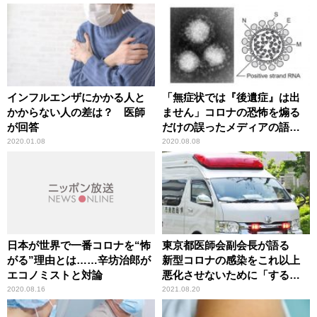
インフルエンザにかかる人と
「無症状では『後遺症』は出
かからない人の差は？ 医師
ません」コロナの恐怖を煽る
が回答
だけの誤ったメディアの語法
に辛坊治郎が異議
2020.01.08
2020.08.08
日本が世界で一番コロナを“怖
東京都医師会副会長が語る
がる”理由とは……辛坊治郎が
新型コロナの感染をこれ以上
エコノミストと対論
悪化させないために「するべ
きこと」
2020.08.16
2021.08.20