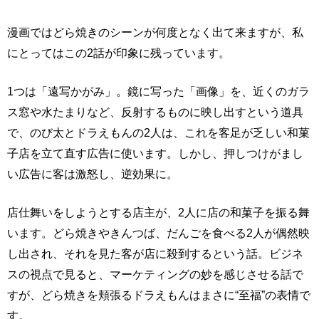
漫画ではどら焼きのシーンが何度となく出て来ますが、私
にとってはこの2話が印象に残っています。
1つは「遠写かがみ」。鏡に写った「画像」を、近くのガラ
ス窓や水たまりなど、反射するものに映し出すという道具
で、のび太とドラえもんの2人は、これを客足が乏しい和菓
子店を立て直す広告に使います。しかし、押しつけがまし
い広告に客は激怒し、逆効果に。
店仕舞いをしようとする店主が、2人に店の和菓子を振る舞
います。どら焼きやきんつば、だんごを食べる2人が偶然映
し出され、それを見た客が店に殺到するという話。ビジネ
スの視点で見ると、マーケティングの妙を感じさせる話で
すが、どら焼きを頬張るドラえもんはまさに“至福”の表情で
す。