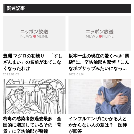
関連記事
豊洲 マグロの初競り 「すし
坂本一生の現在の驚くべき“風
ざんまい」の名前が出てこな
貌”に、辛坊治郎も驚愕「こん
くなったわけ
なボブサップみたいになって
いるとは」
2022.01.05
2022.01.04
梅毒の感染者数過去最多 全
インフルエンザにかかる人と
国的に増加しているその「背
かからない人の差は？ 医師
景」に辛坊治郎が警鐘
が回答