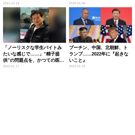
2021.12.14
2020.01.08
「ノーリスクな学生バイトみ
プーチン、中国、北朝鮮、ト
たいな感じで……」“精子提
ランプ……2022年に『起きな
供”の問題点を、かつての医学
いこと』
部男子学生の事例をもとに辛
2022.01.17
2022.01.16
坊治郎が指摘