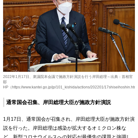
2022年1月17日、衆議院本会議で施政方針演説を行う岸田総理～出典：首相官
邸
HP（https://www.kantei.go.jp/jp/101_kishida/actions/202201/17shiseihoshin.ht
通常国会召集、岸田総理大臣が施政方針演説
1月17日、通常国会が召集され、岸田総理大臣が施政方針演
説を行った。岸田総理は感染が拡大するオミクロン株な
ど、新型コロナウイルスへの対応が最優先の課題と強調し