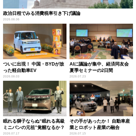
政治日程でみる消費税率引き下げ議論
2026.08.06
ついに出現！ 中国・BYDが放
AIに議論が集中、経済同友会
った軽自動車EV
夏季セミナーの2日間
2026.08.03
2026.07.23
眠れる獅子ならぬ“眠れる高級
その手があったか！ 自動車産
ミニバンの元祖”覚醒なるか？
業とロボット産業の融合
2026.07.17
2026.07.15