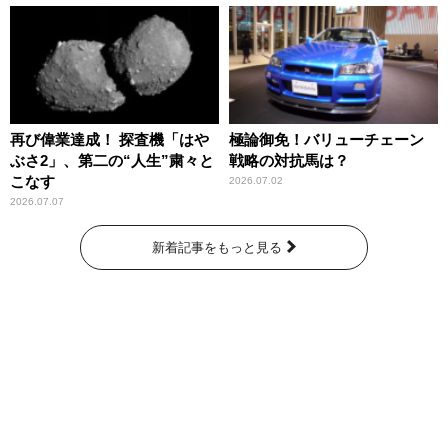
再び偉業達成！ 探査機「はや
極論御免！バリューチェーン
ぶさ2」、第二の“人生”粛々と
戦略の対抗馬は？
こなす
2026.07.02
2026.07.07
新着記事をもっと見る