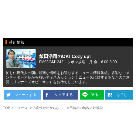
番組情報
飯田浩司のOK! Cozy up!
FM93/AM1242ニッポン放送 月-金 6:00-8:00
忙しい現代人の朝に最適な情報をお送りするニュース情報番組。多彩なコメ
ンテーターと朝から熱いディスカッション！ニュースに対するあなたのご意
見（リスナーズオピニオン）をお待ちしています。
ツイートする
シェアする
送る
はてな
TOP
ニュース
方向性がわからない 岸田首相の施政方針演説