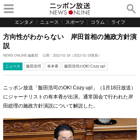
エンタメ
ニュース
スポーツ
コラム
ライフ
方向性がわからない 岸田首相の施政方針演
説
NEWS ONLINE 編集部
公開：
2022-01-18
（
2022-01-18
更新）
ニュース
飯田浩司
有本香
飯田浩司のOK! Cozy up!
ニッポン放送「飯田浩司のOK! Cozy up!」（1月18日放送）
にジャーナリストの有本香が出演。通常国会で行われた岸
田総理の施政方針演説について解説した。