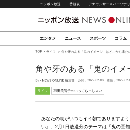
ニッポン放送
番組表
アナウンサー＆パーソナ
エンタメ
ニュース
スポーツ
コラム
TOP
ライフ
角や牙のある「鬼のイメージ」はどこから来た
角や牙のある「鬼のイメ
2022-02-08
2022-02-
By -
NEWS ONLINE 編集部
公開：
更新：
ライフ
羽田美智子のいってらっしゃい
あなたの朝がいつもイイ朝でありますように
い』。2月1日放送分のテーマは「鬼の豆