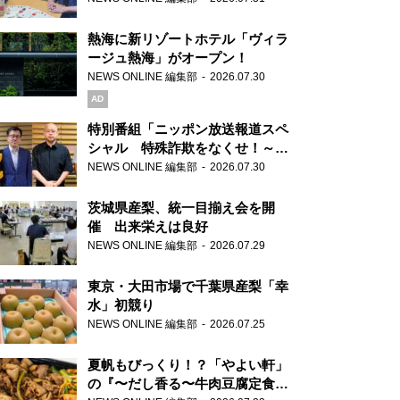
熱海に新リゾートホテル「ヴィラ
ージュ熱海」がオープン！
NEWS ONLINE 編集部
2026.07.30
AD
特別番組「ニッポン放送報道スペ
シャル 特殊詐欺をなくせ！～被
害者・加害者・警視庁が語るトク
NEWS ONLINE 編集部
2026.07.30
リュウの実態～」放送
茨城県産梨、統一目揃え会を開
催 出来栄えは良好
NEWS ONLINE 編集部
2026.07.29
東京・大田市場で千葉県産梨「幸
水」初競り
NEWS ONLINE 編集部
2026.07.25
夏帆もびっくり！？「やよい軒」
の『〜だし香る〜牛肉豆腐定食』