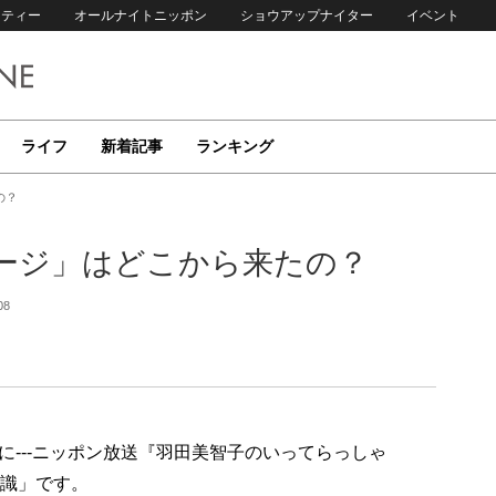
リティー
オールナイトニッポン
ショウアップナイター
イベント
ライフ
新着記事
ランキング
の？
ージ」はどこから来たの？
08
---ニッポン放送『羽田美智子のいってらっしゃ
知識」です。