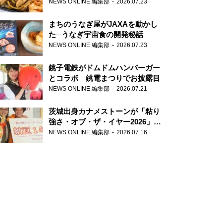
が香り高すぎる
NEWS ONLINE 編集部
2026.07.23
まちのうなぎ屋がJAXAを動かし
た─うなぎ宇宙食の開発秘話
NEWS ONLINE 編集部
2026.07.23
銚子電鉄がドムドムハンバーガー
とコラボ 銚電まつりでお披露目
NEWS ONLINE 編集部
2026.07.21
茨城出身カナメストーンが「粘り
強さ・オブ・ザ・イヤー2026」受
賞 粘り強いコンビ愛で納豆を
NEWS ONLINE 編集部
2026.07.16
PR