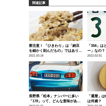
関連記事
要注意！ 「ひきわり」は「納豆
「358」
を細かく刻んだもの」ではありま
ー」なの？
せん
2021.03.16
2022.02.01
長野県「松本」ナンバーに多い
「還暦」は
「178」って、どんな意味がある
は何歳？
の？