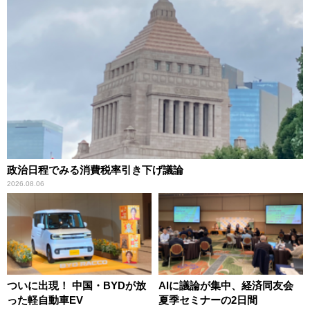
政治日程でみる消費税率引き下げ議論
2026.08.06
ついに出現！ 中国・BYDが放
AIに議論が集中、経済同友会
った軽自動車EV
夏季セミナーの2日間