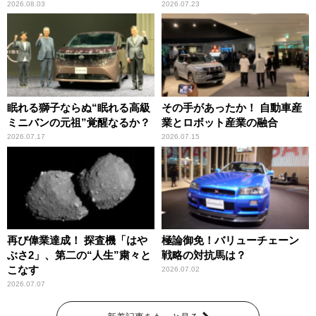
2026.08.03
2026.07.23
眠れる獅子ならぬ“眠れる高級
その手があったか！ 自動車産
ミニバンの元祖”覚醒なるか？
業とロボット産業の融合
2026.07.17
2026.07.15
再び偉業達成！ 探査機「はや
極論御免！バリューチェーン
ぶさ2」、第二の“人生”粛々と
戦略の対抗馬は？
こなす
2026.07.02
2026.07.07