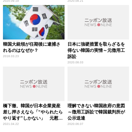
及
2020.09.19
2020.08.21
韓国大統領が任期後に逮捕さ
日本に強硬措置を取らざるを
れるのはなぜか？
得ない韓国の実情～元徴用工
訴訟
2018.03.23
2020.08.03
橋下徹、韓国が日本企業資産
理解できない韓国政府の意図
差し押さえなら「“やられたら
～徴用工訴訟で韓国裁判所が
やり返す”しかない」 元慰安
公示送達
婦の請求却下で持論
2021.04.22
2020.06.07