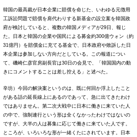
韓国の最高裁が日本企業に賠償を命じた、いわゆる元徴用
工訴訟問題で賠償を肩代わりする新基金の設立案を韓国政
府が検討していると、複数の韓国メディアが29日、報じ
た。日本と韓国の企業や国民による募金約300億ウォン（約
31億円）を賠償金に充てる基金で、日本政府や敗訴した日
本企業は参加しない方向だとしている。この報道につい
て、磯崎仁彦官房副長官は30日の会見で、「韓国国内の動
きにコメントすることは差し控える」と述べた。
辛坊）今回の解決案というのは、既に何回か浮上したこと
がある話の延長線上にあるのであって、急に出てきたわけ
ではありません。第二次大戦中に日本に働きに来ていた人
の中で、強制連行という形は全くなかったわけではないの
ですが、大半の人は募集に応じて働きに来ていた人です。
ところが、いろいろな形が一緒くたにされています。日本