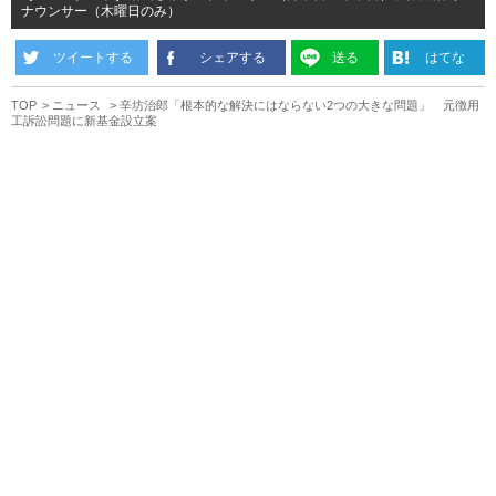
ナウンサー（木曜日のみ）
ツイートする
シェアする
送る
はてな
TOP
ニュース
辛坊治郎「根本的な解決にはならない2つの大きな問題」 元徴用
工訴訟問題に新基金設立案