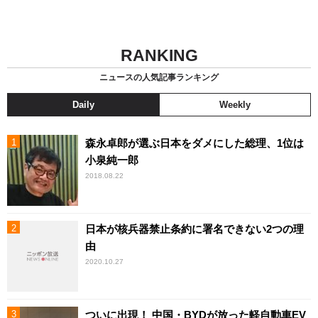
RANKING
ニュースの人気記事ランキング
Daily
Weekly
森永卓郎が選ぶ日本をダメにした総理、1位は
小泉純一郎
2018.08.22
日本が核兵器禁止条約に署名できない2つの理
由
2020.10.27
ついに出現！ 中国・BYDが放った軽自動車EV