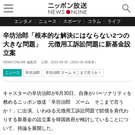
エンタメ
ニュース
スポーツ
コラム
ライフ
辛坊治郎「根本的な解決にはならない2つの
大きな問題」 元徴用工訴訟問題に新基金設
立案
NEWS ONLINE 編集部
公開：
2022-06-30
（
2022-06-30
更新）
ニュース
辛坊治郎
辛坊治郎 ズーム そこまで言うか！
キャスターの辛坊治郎が6月30日、自身がパーソナリティを
務めるニッポン放送「辛坊治郎 ズーム そこまで言う
か！」に出演。いわゆる元徴用工訴訟問題で賠償を肩代わ
りする新基金の設立案を韓国政府が検討していることにつ
いて、持論を展開した。