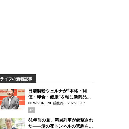
ライフの新着記事
日清製粉ウェルナが“本格・利
便・即食・健康”を軸に新商品を
展開 「マ・マー」「青の洞窟」
NEWS ONLINE 編集部
2026.08.06
ブランドを強化
AD
81年前の夏、満員列車が銃撃され
た――湯の花トンネルの悲劇を語