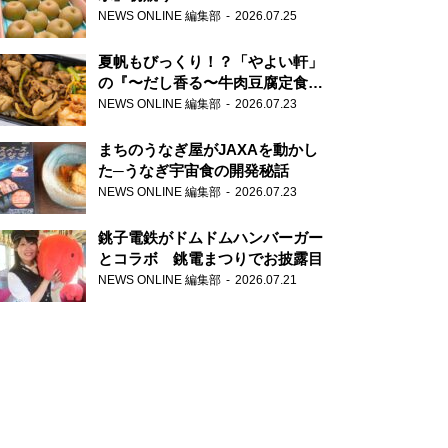
NEWS ONLINE 編集部
2026.07.25
夏帆もびっくり！？「やよい軒」
の『〜だし香る〜牛肉豆腐定食』
が香り高すぎる
NEWS ONLINE 編集部
2026.07.23
まちのうなぎ屋がJAXAを動かし
た─うなぎ宇宙食の開発秘話
NEWS ONLINE 編集部
2026.07.23
銚子電鉄がドムドムハンバーガー
とコラボ 銚電まつりでお披露目
NEWS ONLINE 編集部
2026.07.21