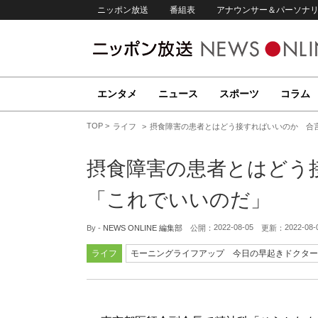
ニッポン放送
番組表
アナウンサー＆パーソナ
エンタメ
ニュース
スポーツ
コラム
TOP
ライフ
摂食障害の患者とはどう接すればいいのか 合
摂食障害の患者とはどう
「これでいいのだ」
2022-08-05
2022-08-
By -
NEWS ONLINE 編集部
公開：
更新：
ライフ
モーニングライフアップ 今日の早起きドクター