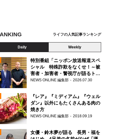
ANKING
ライフの人気記事ランキング
Daily
Weekly
特別番組「ニッポン放送報道スペ
シャル 特殊詐欺をなくせ！～被
害者・加害者・警視庁が語るトク
N
リュウの実態～」放送
NEWS ONLINE 編集部
2026.07.30
AD
『レア』『ミディアム』『ウェル
ダン』以外にもたくさんある肉の
焼き方
NEWS ONLINE 編集部
2018.09.19
N
女優・鈴木夢が語る 長男・福を
はじめ、4兄弟の名前がなぜ「漢