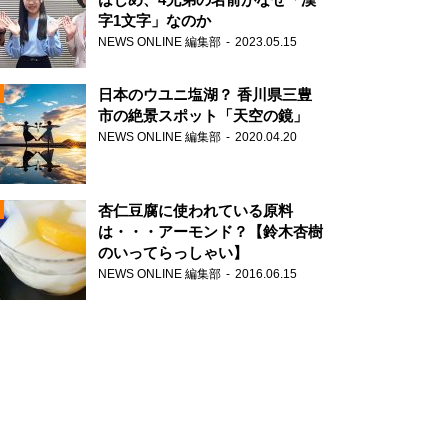
字1文字」なのか
NEWS ONLINE 編集部
2023.05.15
N
日本のウユニ塩湖？ 香川県三豊
市の絶景スポット「天空の鏡」
NEWS ONLINE 編集部
2020.04.20
N
杏仁豆腐に使われている原料
は・・・アーモンド？【鈴木杏樹
のいってらっしゃい】
NEWS ONLINE 編集部
2016.06.15
N