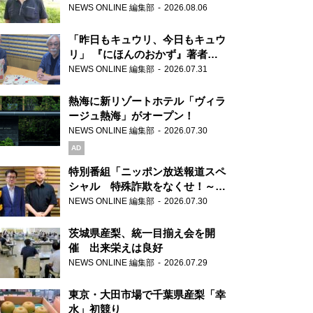
り継ぐ男性
NEWS ONLINE 編集部
2026.08.06
「昨日もキュウリ、今日もキュウ
リ」 『にほんのおかず』著者が
見つけた家庭料理の知恵
NEWS ONLINE 編集部
2026.07.31
熱海に新リゾートホテル「ヴィラ
ージュ熱海」がオープン！
NEWS ONLINE 編集部
2026.07.30
AD
特別番組「ニッポン放送報道スペ
シャル 特殊詐欺をなくせ！～被
害者・加害者・警視庁が語るトク
NEWS ONLINE 編集部
2026.07.30
リュウの実態～」放送
茨城県産梨、統一目揃え会を開
催 出来栄えは良好
NEWS ONLINE 編集部
2026.07.29
東京・大田市場で千葉県産梨「幸
水」初競り