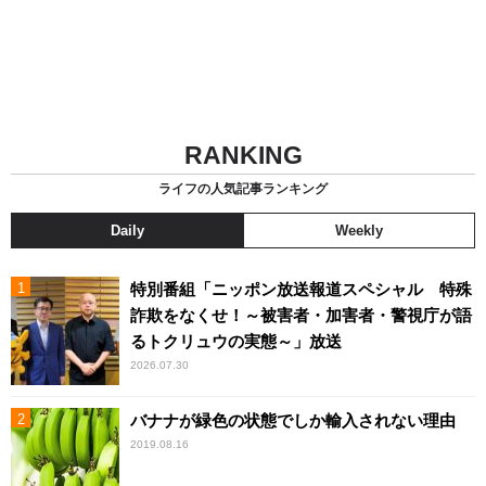
RANKING
ライフの人気記事ランキング
Daily
Weekly
特別番組「ニッポン放送報道スペシャル 特殊
詐欺をなくせ！～被害者・加害者・警視庁が語
るトクリュウの実態～」放送
2026.07.30
バナナが緑色の状態でしか輸入されない理由
2019.08.16