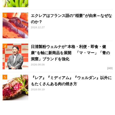
エクレアはフランス語の“稲妻”が由来～なぜな
のか？
2018.12.27
日清製粉ウェルナが“本格・利便・即食・健
康”を軸に新商品を展開 「マ・マー」「青の
洞窟」ブランドを強化
2026.08.06
AD
『レア』『ミディアム』『ウェルダン』以外に
もたくさんある肉の焼き方
2018.09.19