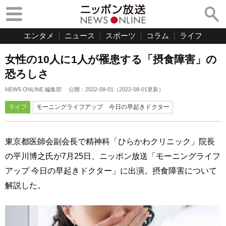
エンタメ
ニュース
スポーツ
コラム
ライフ
女性の10人に1人が罹患する「摂食障害」の
恐ろしさ
NEWS ONLINE 編集部
公開：
2022-08-01
（
2022-08-01
更新）
ライフ
モーニングライフアップ 今日の早起きドクター
東京都医師会副会長で精神科「ひらかわクリニック」院長
の平川博之氏が7月25日、ニッポン放送「モーニングライフ
アップ 今日の早起きドクター」に出演。摂食障害について
解説した。