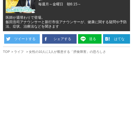
毎週月～金曜日 朝6:15～
医師が週替わりで登場。
飯田浩司アナウンサーと新行市佳アナウンサーが、健康に関する疑問や予防
法、症状、治療法などを聞きます
ツイートする
シェアする
送る
はてな
TOP
ライフ
女性の10人に1人が罹患する「摂食障害」の恐ろしさ