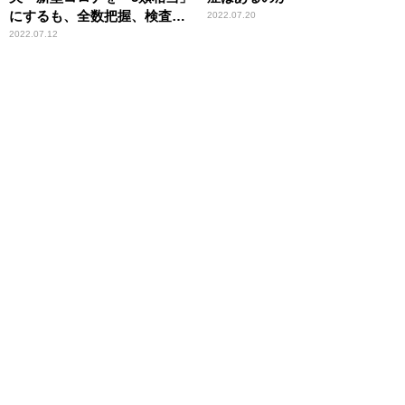
にするも、全数把握、検査、
2022.07.20
入院等の公費負担については
2022.07.12
現在と同じ扱いに