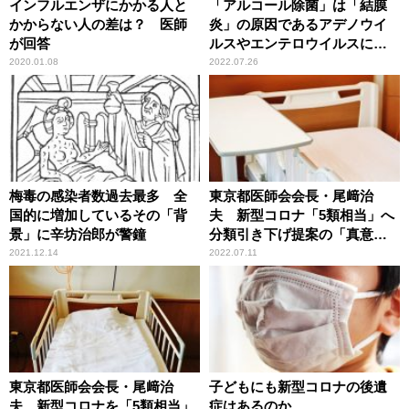
インフルエンザにかかる人と
「アルコール除菌」は「結膜
かからない人の差は？ 医師
炎」の原因であるアデノウイ
が回答
ルスやエンテロウイルスには
効かない 必ずせっけんで手
2020.01.08
2022.07.26
洗いを
梅毒の感染者数過去最多 全
東京都医師会会長・尾﨑治
国的に増加しているその「背
夫 新型コロナ「5類相当」へ
景」に辛坊治郎が警鐘
分類引き下げ提案の「真意」
を語る
2021.12.14
2022.07.11
東京都医師会会長・尾﨑治
子どもにも新型コロナの後遺
夫 新型コロナを「5類相当」
症はあるのか