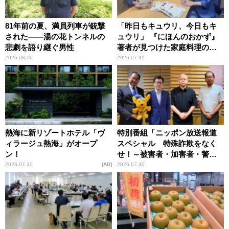
81年前の夏、満員列車が銃撃
「昨日もキュウリ、今日もキ
された――湯の花トンネルの
ュウリ」 『にほんのおかず』
悲劇を語り継ぐ男性
著者が見つけた家庭料理の知
恵
2026.08.06
2026.07.31
熱海に新リゾートホテル「ヴ
特別番組「ニッポン放送報道
ィラージュ熱海」がオープ
スペシャル 特殊詐欺をなく
ン！
せ！～被害者・加害者・警視
庁が語るトクリュウの実態
2026.07.30
AD
2026.07.30
～」放送