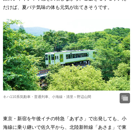
だけば、夏バテ気味の体も元気が出てきそうです。
キハ110系気動車・普通列車、小海線・清里～野辺山間
東京・新宿を午後イチの特急「あずさ」で出発しても、小
海線に乗り継いで佐久平から、北陸新幹線「あさま」で東