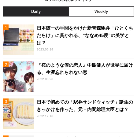
Daily
Weekly
日本随一の手間をかけた新青森駅弁「ひとくち
だらけ」に貫かれる、“ななめ45度”の美学と
は？
2023.06.19
『桜のような僕の恋人』中島健人が世界に届け
る、生涯忘れられない恋
2022.03.26
日本で初めての「駅弁サンドウィッチ」誕生の
きっかけを作った、元・内閣総理大臣とは？
2022.12.16