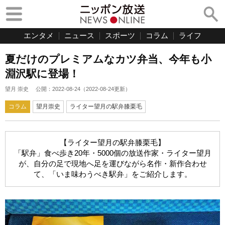
エンタメ
ニュース
スポーツ
コラム
ライフ
夏だけのプレミアムなカツ弁当、今年も小
淵沢駅に登場！
望月 崇史
公開：
2022-08-24
（
2022-08-24
更新）
コラム
望月崇史
ライター望月の駅弁膝栗毛
【ライター望月の駅弁膝栗毛】
「駅弁」食べ歩き20年・5000個の放送作家・ライター望月
が、自分の足で現地へ足を運びながら名作・新作合わせ
て、「いま味わうべき駅弁」をご紹介します。