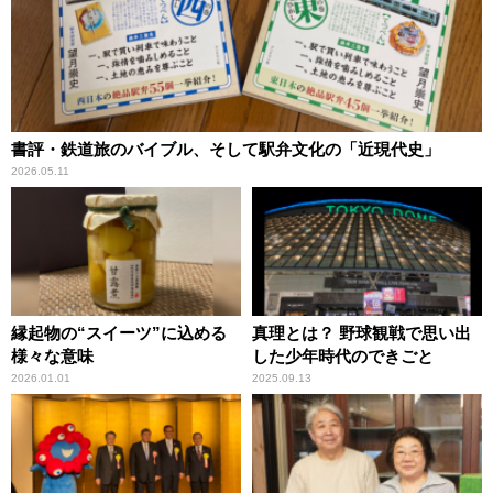
書評・鉄道旅のバイブル、そして駅弁文化の「近現代史」
2026.05.11
縁起物の“スイーツ”に込める
真理とは？ 野球観戦で思い出
様々な意味
した少年時代のできごと
2026.01.01
2025.09.13