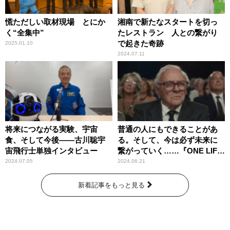
慌ただしい取材現場 とにか
湘南で新たなスタートを切っ
く“全集中”
たレストラン 人との繋がり
で起きた奇跡
2025.01.10
2024.07.11
将来につながる実験、宇宙
普通の人にもできることがあ
食、そして今後――古川聡宇
る。そして、今は必ず未来に
宙飛行士単独インタビュー
繋がっていく……『ONE LIFE
奇跡が繋いだ6000の命』
2024.07.05
2024.06.21
新着記事をもっと見る