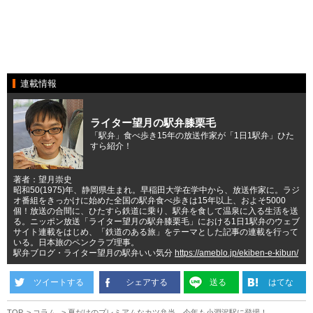
連載情報
ライター望月の駅弁膝栗毛
「駅弁」食べ歩き15年の放送作家が「1日1駅弁」ひた
すら紹介！
著者：望月崇史
昭和50(1975)年、静岡県生まれ。早稲田大学在学中から、放送作家に。ラジ
オ番組をきっかけに始めた全国の駅弁食べ歩きは15年以上、およそ5000
個！放送の合間に、ひたすら鉄道に乗り、駅弁を食して温泉に入る生活を送
る。ニッポン放送「ライター望月の駅弁膝栗毛」における1日1駅弁のウェブ
サイト連載をはじめ、「鉄道のある旅」をテーマとした記事の連載を行って
いる。日本旅のペンクラブ理事。
駅弁ブログ・ライター望月の駅弁いい気分
https://ameblo.jp/ekiben-e-kibun/
ツイートする
シェアする
送る
はてな
TOP
コラム
夏だけのプレミアムなカツ弁当、今年も小淵沢駅に登場！