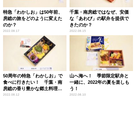
特急「わかしお」は50年前、
千葉・南房総ではなぜ、安価
房総の旅をどのように変えた
な「あわび」の駅弁を提供で
のか？
きたのか？
2022.08.17
2022.08.15
50周年の特急「わかしお」で
山へ海へ！ 季節限定駅弁と
食べに行きたい！ 千葉・南
一緒に、2022年の夏を楽しも
房総の香り豊かな郷土料理駅
う！
弁とは？
2022.08.12
2022.08.10