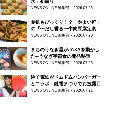
水」初競り
NEWS ONLINE 編集部
2026.07.25
夏帆もびっくり！？「やよい軒」
の『〜だし香る〜牛肉豆腐定食』
が香り高すぎる
NEWS ONLINE 編集部
2026.07.23
まちのうなぎ屋がJAXAを動かし
た─うなぎ宇宙食の開発秘話
NEWS ONLINE 編集部
2026.07.23
銚子電鉄がドムドムハンバーガー
とコラボ 銚電まつりでお披露目
NEWS ONLINE 編集部
2026.07.21