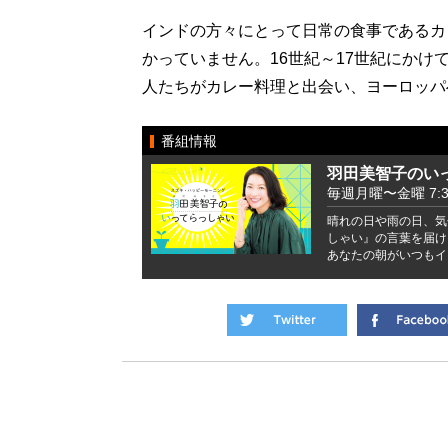
インドの方々にとって日常の食事であるカ
かっていません。16世紀～17世紀にか
人たちがカレー料理と出会い、ヨーロッパ
番組情報
羽田美智子のい
毎週月曜〜金曜 7:37 
晴れの日や雨の日、気
しゃい』の言葉を届け
あなたの朝がいつもイ