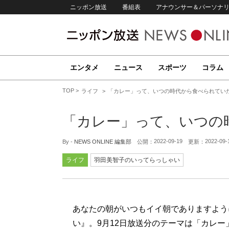
ニッポン放送
番組表
アナウンサー＆パーソナ
エンタメ
ニュース
スポーツ
コラム
TOP
ライフ
「カレー」って、いつの時代から食べられてい
「カレー」って、いつの
2022-09-19
2022-09-
By -
NEWS ONLINE 編集部
公開：
更新：
ライフ
羽田美智子のいってらっしゃい
あなたの朝がいつもイイ朝でありますように
い』。9月12日放送分のテーマは「カレー