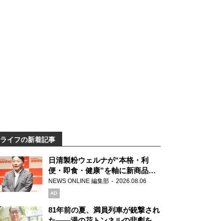
ライフの新着記事
日清製粉ウェルナが“本格・利
便・即食・健康”を軸に新商品を
展開 「マ・マー」「青の洞窟」
NEWS ONLINE 編集部
2026.08.06
ブランドを強化
AD
81年前の夏、満員列車が銃撃され
た――湯の花トンネルの悲劇を語