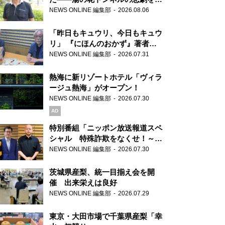
り継ぐ男性
NEWS ONLINE 編集部
2026.08.06
「昨日もキュウリ、今日もキュウ
リ」 『にほんのおかず』著者が
見つけた家庭料理の知恵
NEWS ONLINE 編集部
2026.07.31
熱海に新リゾートホテル「ヴィラ
ージュ熱海」がオープン！
NEWS ONLINE 編集部
2026.07.30
AD
特別番組「ニッポン放送報道スペ
シャル 特殊詐欺をなくせ！～被
害者・加害者・警視庁が語るトク
NEWS ONLINE 編集部
2026.07.30
リュウの実態～」放送
茨城県産梨、統一目揃え会を開
催 出来栄えは良好
NEWS ONLINE 編集部
2026.07.29
東京・大田市場で千葉県産梨「幸