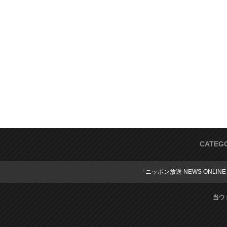
CATEG
「ニッポン放送 NEWS ONLIN
当ウ