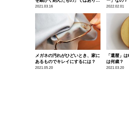
を細かく刻んだもの」ではありま
ー」なの？
せん
2021.03.16
2022.02.01
メガネの汚れがひどいとき、家に
「還暦」は
あるものでキレイにするには？
は何歳？
2021.05.20
2021.03.20