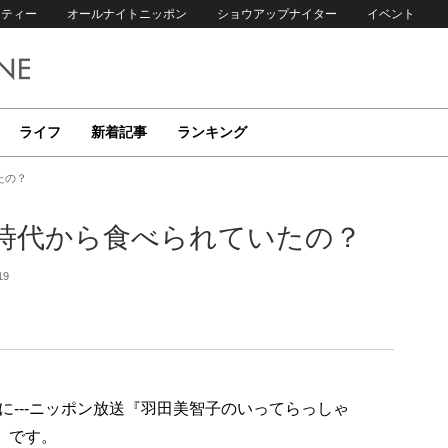
リティー
オールナイトニッポン
ショウアップナイター
イベント
ライフ
新着記事
ランキング
たの？
時代から食べられていたの？
19
---ニッポン放送『羽田美智子のいってらっしゃ
」です。