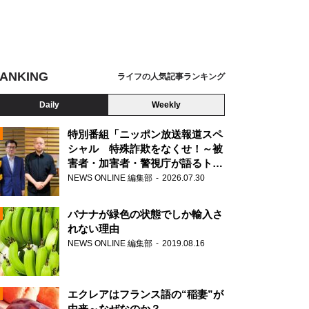
ANKING
ライフの人気記事ランキング
Daily
Weekly
特別番組「ニッポン放送報道スペ
シャル 特殊詐欺をなくせ！～被
害者・加害者・警視庁が語るトク
N
リュウの実態～」放送
NEWS ONLINE 編集部
2026.07.30
AD
バナナが緑色の状態でしか輸入さ
れない理由
NEWS ONLINE 編集部
2019.08.16
N
エクレアはフランス語の“稲妻”が
由来～なぜなのか？