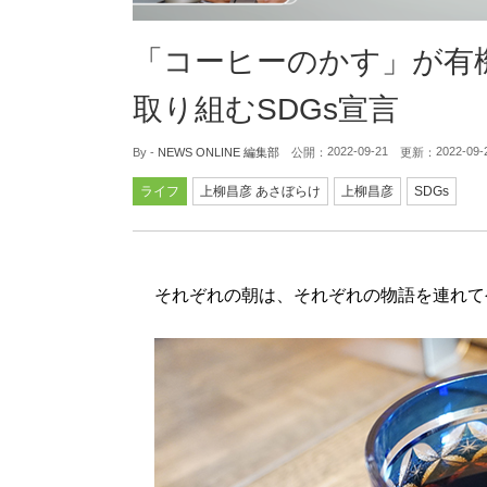
「コーヒーのかす」が有
取り組むSDGs宣言
2022-09-21
2022-09-
By -
NEWS ONLINE 編集部
公開：
更新：
ライフ
上柳昌彦 あさぼらけ
上柳昌彦
SDGs
それぞれの朝は、それぞれの物語を連れて