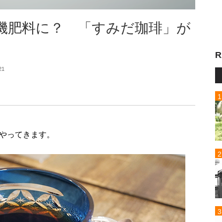
機肥料に？ 「すみだ珈琲」が
R
21
やってきます。