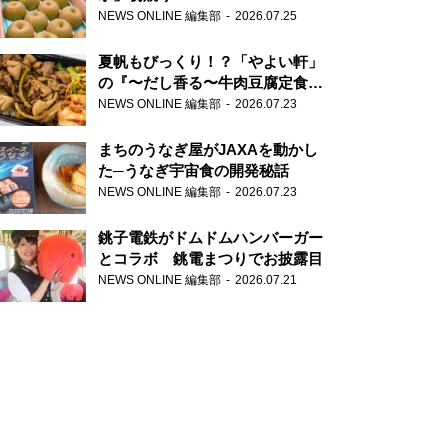
NEWS ONLINE 編集部
2026.07.25
夏帆もびっくり！？「やよい軒」
の『〜だし香る〜牛肉豆腐定食』
が香り高すぎる
NEWS ONLINE 編集部
2026.07.23
まちのうなぎ屋がJAXAを動かし
た─うなぎ宇宙食の開発秘話
NEWS ONLINE 編集部
2026.07.23
銚子電鉄がドムドムハンバーガー
とコラボ 銚電まつりでお披露目
NEWS ONLINE 編集部
2026.07.21