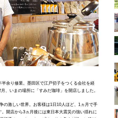
年半余り修業。墨田区で江戸切子をつくる会社を経
12月、いまの場所に「すみだ珈琲」を開店しました。
争の激しい世界。お客様は1日10人ほど、1ヵ月で手
す。開店から3ヵ月後には東日本大震災の強い揺れに