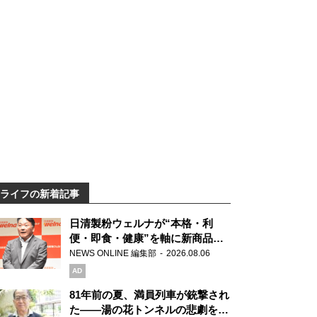
ライフの新着記事
日清製粉ウェルナが“本格・利
便・即食・健康”を軸に新商品を
展開 「マ・マー」「青の洞窟」
NEWS ONLINE 編集部
2026.08.06
ブランドを強化
AD
81年前の夏、満員列車が銃撃され
た――湯の花トンネルの悲劇を語