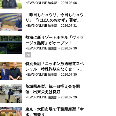
り継ぐ男性
NEWS ONLINE 編集部
2026.08.06
「昨日もキュウリ、今日もキュウ
リ」 『にほんのおかず』著者が
見つけた家庭料理の知恵
NEWS ONLINE 編集部
2026.07.31
熱海に新リゾートホテル「ヴィラ
ージュ熱海」がオープン！
NEWS ONLINE 編集部
2026.07.30
AD
特別番組「ニッポン放送報道スペ
シャル 特殊詐欺をなくせ！～被
害者・加害者・警視庁が語るトク
NEWS ONLINE 編集部
2026.07.30
リュウの実態～」放送
茨城県産梨、統一目揃え会を開
催 出来栄えは良好
NEWS ONLINE 編集部
2026.07.29
東京・大田市場で千葉県産梨「幸
水」初競り