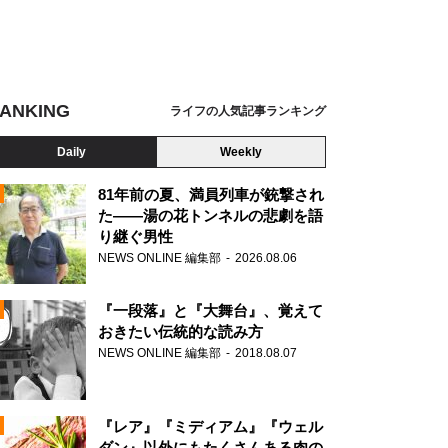
ANKING
ライフの人気記事ランキング
Daily
Weekly
81年前の夏、満員列車が銃撃され
た――湯の花トンネルの悲劇を語
り継ぐ男性
N
NEWS ONLINE 編集部
2026.08.06
AD
『一段落』と『大舞台』、覚えて
おきたい伝統的な読み方
NEWS ONLINE 編集部
2018.08.07
N
『レア』『ミディアム』『ウェル
ダン』以外にもたくさんある肉の