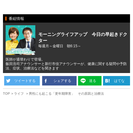
番組情報
モーニングライフアップ 今日の早起きドク
ター
毎週月～金曜日 朝6:15～
医師が週替わりで登場。
飯田浩司アナウンサーと新行市佳アナウンサーが、健康に関する疑問や予防
法、症状、治療法などを聞きます
ツイートする
シェアする
送る
はてな
TOP
ライフ
男性にも起こる「更年期障害」 その原因と治療法