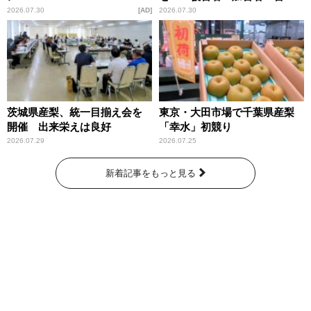
庁が語るトクリュウの実態
2026.07.30
AD
2026.07.30
～」放送
茨城県産梨、統一目揃え会を
東京・大田市場で千葉県産梨
開催 出来栄えは良好
「幸水」初競り
2026.07.29
2026.07.25
新着記事をもっと見る