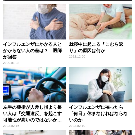
インフルエンザにかかる人と
就寝中に起こる「こむら返
かからない人の差は？ 医師
り」の原因は何か
が回答
2022.12.06
2020.01.08
左手の薬指が人差し指より長
インフルエンザに罹ったら
い人は「交通違反」を起こす
「何日」休まなければならな
可能性が高いのではないかと
いのか
いう研究結果
2023.02.15
2023.02.10