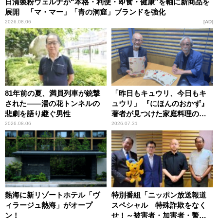
日清製粉ウェルナが“本格・利便・即食・健康”を軸に新商品を
展開 「マ・マー」「青の洞窟」ブランドを強化
2026.08.06
AD
81年前の夏、満員列車が銃撃
「昨日もキュウリ、今日もキ
された――湯の花トンネルの
ュウリ」 『にほんのおかず』
悲劇を語り継ぐ男性
著者が見つけた家庭料理の知
恵
2026.08.06
2026.07.31
熱海に新リゾートホテル「ヴ
特別番組「ニッポン放送報道
ィラージュ熱海」がオープ
スペシャル 特殊詐欺をなく
ン！
せ！～被害者・加害者・警視