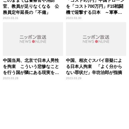
このままでは警察官や消防
「コスト9万円」中国ドローン
官、教員が足りなくなる 公
を「コスト700万円」F15戦闘
務員定年延長の「不備」
機で迎撃する日本 ～軍事ド
ローン開発に遅れた日本の
2023.03.31
2023.03.30
「現実」
中国当局、北京で日本人男性
中国、相次ぐスパイ容疑によ
を拘束 こういう悲惨なこと
る日本人拘束 「よく分から
を行う国が隣にある現実を
ない罪状だ」辛坊治郎が指摘
我々は認識するべき
2023.03.28
2023.03.29