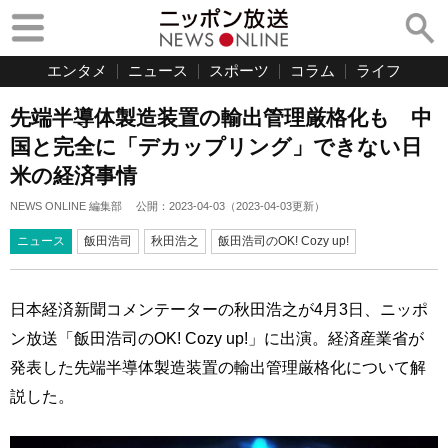
エンタメ
ニュース
スポーツ
コラム
ライフ
先端半導体製造装置の輸出管理厳格化も 中
国と完全に「デカップリング」できない日
米の経済事情
NEWS ONLINE 編集部
公開：
2023-04-03
（
2023-04-03
更新）
ニュース
飯田浩司
秋田浩之
飯田浩司のOK! Cozy up!
日本経済新聞コメンテーターの秋田浩之が4月3日、ニッポ
ン放送「飯田浩司のOK! Cozy up!」に出演。経済産業省が
発表した先端半導体製造装置の輸出管理厳格化について解
説した。