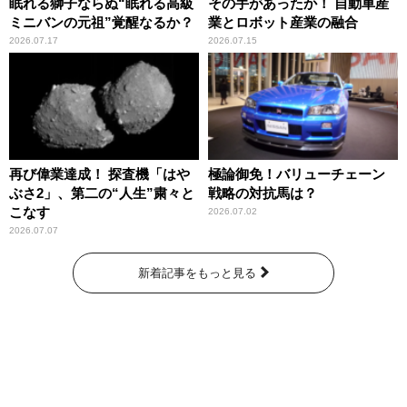
眠れる獅子ならぬ“眠れる高級
その手があったか！ 自動車産
ミニバンの元祖”覚醒なるか？
業とロボット産業の融合
2026.07.17
2026.07.15
再び偉業達成！ 探査機「はや
極論御免！バリューチェーン
ぶさ2」、第二の“人生”粛々と
戦略の対抗馬は？
こなす
2026.07.02
2026.07.07
新着記事をもっと見る