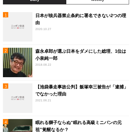
日本が核兵器禁止条約に署名できない2つの理
由
2020.10.27
森永卓郎が選ぶ日本をダメにした総理、1位は
小泉純一郎
2018.08.22
【池袋暴走事故公判】飯塚幸三被告が「逮捕」
でなかった理由
2021.06.21
眠れる獅子ならぬ“眠れる高級ミニバンの元
祖”覚醒なるか？