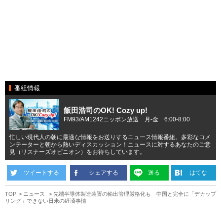
番組情報
飯田浩司のOK! Cozy up!
FM93/AM1242ニッポン放送 月-金 6:00-8:00
忙しい現代人の朝に最適な情報をお送りするニュース情報番組。多彩なコメ
ンテーターと朝から熱いディスカッション！ニュースに対するあなたのご意
見（リスナーズオピニオン）をお待ちしています。
ツイートする
シェアする
送る
はてな
TOP
ニュース
先端半導体製造装置の輸出管理厳格化も 中国と完全に「デカップ
リング」できない日米の経済事情