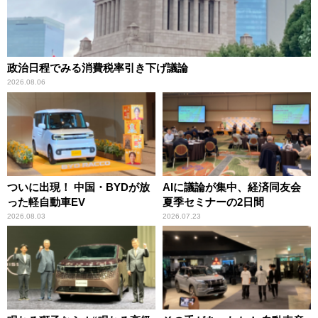
政治日程でみる消費税率引き下げ議論
2026.08.06
ついに出現！ 中国・BYDが放
AIに議論が集中、経済同友会
った軽自動車EV
夏季セミナーの2日間
2026.08.03
2026.07.23