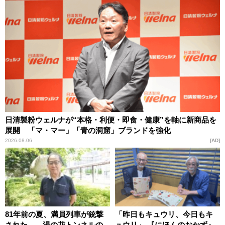
日清製粉ウェルナが“本格・利便・即食・健康”を軸に新商品を
展開 「マ・マー」「青の洞窟」ブランドを強化
2026.08.06
AD
81年前の夏、満員列車が銃撃
「昨日もキュウリ、今日もキ
された――湯の花トンネルの
ュウリ」 『にほんのおかず』