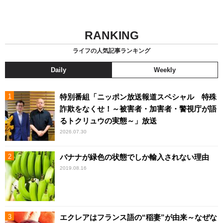
RANKING
ライフの人気記事ランキング
Daily
Weekly
特別番組「ニッポン放送報道スペシャル 特殊
詐欺をなくせ！～被害者・加害者・警視庁が語
るトクリュウの実態～」放送
2026.07.30
バナナが緑色の状態でしか輸入されない理由
2019.08.16
エクレアはフランス語の“稲妻”が由来～なぜな