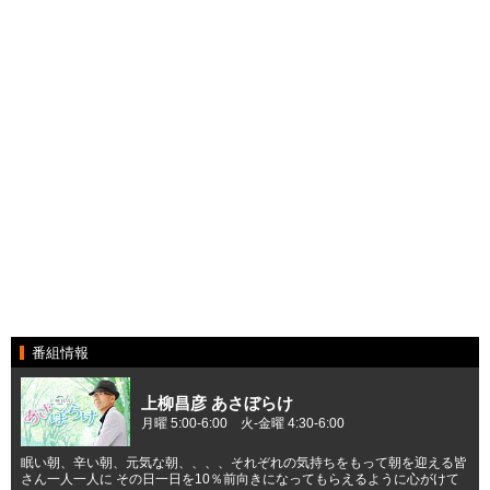
番組情報
上柳昌彦 あさぼらけ
月曜 5:00-6:00 火-金曜 4:30-6:00
眠い朝、辛い朝、元気な朝、、、、それぞれの気持ちをもって朝を迎える皆
さん一人一人に その日一日を10％前向きになってもらえるように心がけて