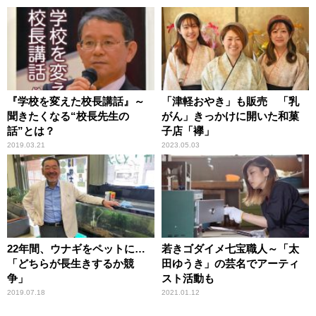
『学校を変えた校長講話』～
「津軽おやき」も販売 「乳
聞きたくなる“校長先生の
がん」きっかけに開いた和菓
話”とは？
子店「襷」
2019.03.21
2023.05.03
22年間、ウナギをペットに…
若きゴダイメ七宝職人～「太
「どちらが長生きするか競
田ゆうき」の芸名でアーティ
争」
スト活動も
2019.07.18
2021.01.12