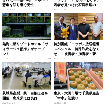
悲劇を語り継ぐ男性
著者が見つけた家庭料理の知
恵
2026.08.06
2026.07.31
熱海に新リゾートホテル「ヴ
特別番組「ニッポン放送報道
ィラージュ熱海」がオープ
スペシャル 特殊詐欺をなく
ン！
せ！～被害者・加害者・警視
庁が語るトクリュウの実態
2026.07.30
AD
2026.07.30
～」放送
茨城県産梨、統一目揃え会を
東京・大田市場で千葉県産梨
開催 出来栄えは良好
「幸水」初競り
2026.07.29
2026.07.25