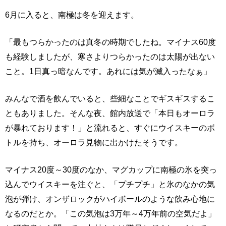
6月に入ると、南極は冬を迎えます。
「最もつらかったのは真冬の時期でしたね。マイナス60度
も経験しましたが、寒さよりつらかったのは太陽が出ない
こと。1日真っ暗なんです。あれには気が滅入ったなぁ」
みんなで酒を飲んでいると、些細なことでギスギスするこ
ともありました。そんな夜、館内放送で「本日もオーロラ
が暴れております！」と流れると、すぐにウイスキーのボ
トルを持ち、オーロラ見物に出かけたそうです。
マイナス20度～30度のなか、マグカップに南極の氷を突っ
込んでウイスキーを注ぐと、「プチプチ」と氷のなかの気
泡が弾け、オンザロックがハイボールのような飲み心地に
なるのだとか。「この気泡は3万年～4万年前の空気だよ」