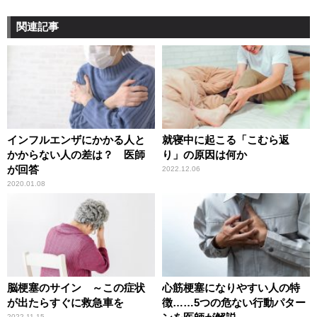
関連記事
インフルエンザにかかる人と
就寝中に起こる「こむら返
かからない人の差は？ 医師
り」の原因は何か
が回答
2022.12.06
2020.01.08
脳梗塞のサイン ～この症状
心筋梗塞になりやすい人の特
が出たらすぐに救急車を
徴……5つの危ない行動パター
2022.11.15