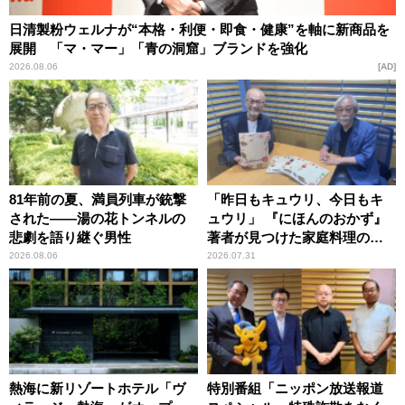
日清製粉ウェルナが“本格・利便・即食・健康”を軸に新商品を
展開 「マ・マー」「青の洞窟」ブランドを強化
2026.08.06
AD
81年前の夏、満員列車が銃撃
「昨日もキュウリ、今日もキ
された――湯の花トンネルの
ュウリ」 『にほんのおかず』
悲劇を語り継ぐ男性
著者が見つけた家庭料理の知
恵
2026.08.06
2026.07.31
熱海に新リゾートホテル「ヴ
特別番組「ニッポン放送報道