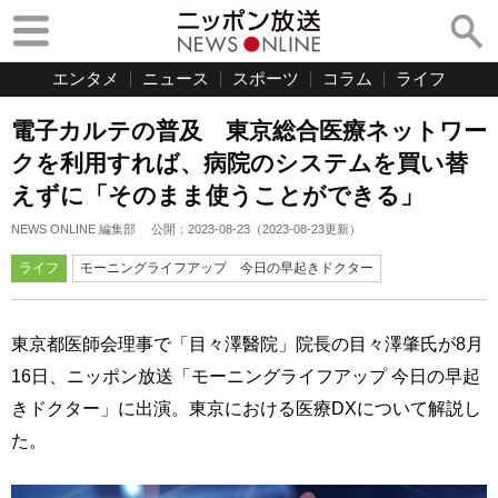
エンタメ
ニュース
スポーツ
コラム
ライフ
電子カルテの普及 東京総合医療ネットワー
クを利用すれば、病院のシステムを買い替
えずに「そのまま使うことができる」
NEWS ONLINE 編集部
公開：
2023-08-23
（
2023-08-23
更新）
ライフ
モーニングライフアップ 今日の早起きドクター
東京都医師会理事で「目々澤醫院」院長の目々澤肇氏が8月
16日、ニッポン放送「モーニングライフアップ 今日の早起
きドクター」に出演。東京における医療DXについて解説し
た。