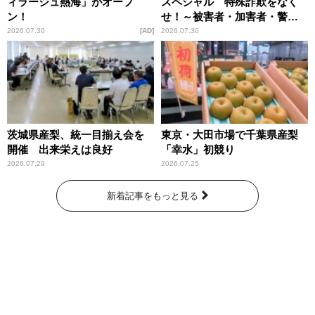
ィラージュ熱海」がオープ
スペシャル 特殊詐欺をなく
ン！
せ！～被害者・加害者・警視
庁が語るトクリュウの実態
2026.07.30
AD
2026.07.30
～」放送
茨城県産梨、統一目揃え会を
東京・大田市場で千葉県産梨
開催 出来栄えは良好
「幸水」初競り
2026.07.29
2026.07.25
新着記事をもっと見る