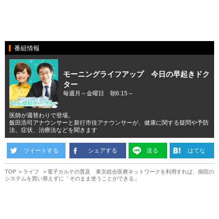
番組情報
モーニングライフアップ 今日の早起きドク
ター
毎週月～金曜日 朝6:15～
医師が週替わりで登場。
飯田浩司アナウンサーと新行市佳アナウンサーが、健康に関する疑問や予防
法、症状、治療法などを聞きます
ツイートする
シェアする
送る
はてな
TOP
ライフ
電子カルテの普及 東京総合医療ネットワークを利用すれば、病院の
システムを買い替えずに「そのまま使うことができる」