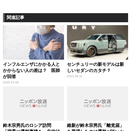
関連記事
インフルエンザにかかる人と
センチュリーの新モデルは新
かからない人の差は？ 医師
しいセダンのカタチ？
が回答
2023.09.11
2020.01.08
鈴木宗男氏のロシア訪問
維新が鈴木宗男氏「離党届」