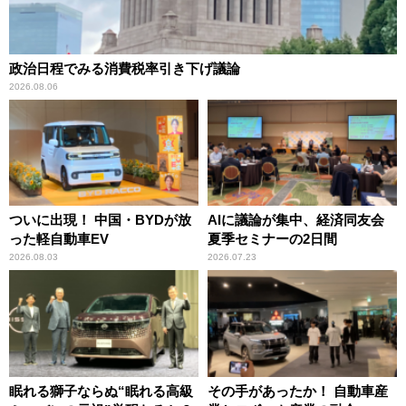
政治日程でみる消費税率引き下げ議論
2026.08.06
ついに出現！ 中国・BYDが放
AIに議論が集中、経済同友会
った軽自動車EV
夏季セミナーの2日間
2026.08.03
2026.07.23
眠れる獅子ならぬ“眠れる高級
その手があったか！ 自動車産