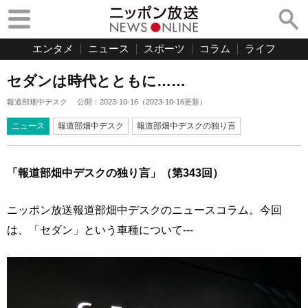
エンタメ
ニュース
スポーツ
コラム
ライフ
セダンは時代とともに……
報道部畑中デスク
公開：
2023-10-16
（
2023-10-16
更新）
ニュース
報道部畑中デスク
報道部畑中デスクの独り言
「報道部畑中デスクの独り言」（第343回）
ニッポン放送報道部畑中デスクのニュースコラム。今回
は、「セダン」という車種について---