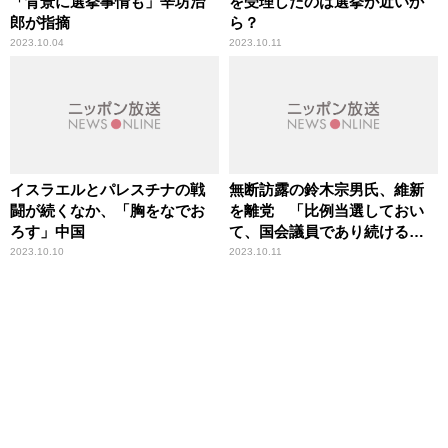
「背景に選挙事情も」辛坊治
を受理したのは選挙が近いか
郎が指摘
ら？
2023.10.04
2023.10.11
イスラエルとパレスチナの戦
無断訪露の鈴木宗男氏、維新
闘が続くなか、「胸をなでお
を離党 「比例当選しておい
ろす」中国
て、国会議員であり続けるの
は、どうなのか」辛坊治郎が
2023.10.10
2023.10.11
疑問呈す