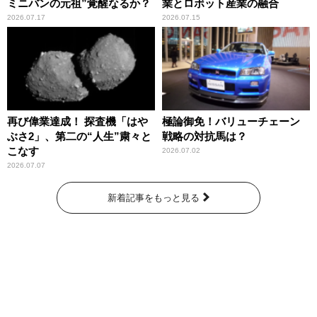
ミニバンの元祖”覚醒なるか？
業とロボット産業の融合
2026.07.17
2026.07.15
再び偉業達成！ 探査機「はや
極論御免！バリューチェーン
ぶさ2」、第二の“人生”粛々と
戦略の対抗馬は？
こなす
2026.07.02
2026.07.07
新着記事をもっと見る