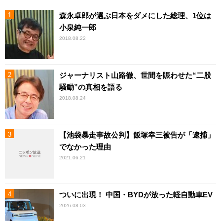
森永卓郎が選ぶ日本をダメにした総理、1位は
小泉純一郎
2018.08.22
ジャーナリスト山路徹、世間を賑わせた“二股
騒動”の真相を語る
2018.08.24
【池袋暴走事故公判】飯塚幸三被告が「逮捕」
でなかった理由
2021.06.21
ついに出現！ 中国・BYDが放った軽自動車EV
2026.08.03