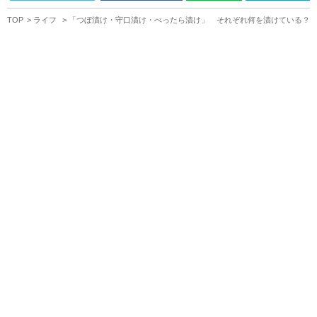
TOP
ライフ
「つぼ漬け・守口漬け・べったら漬け」 それぞれ何を漬けている？