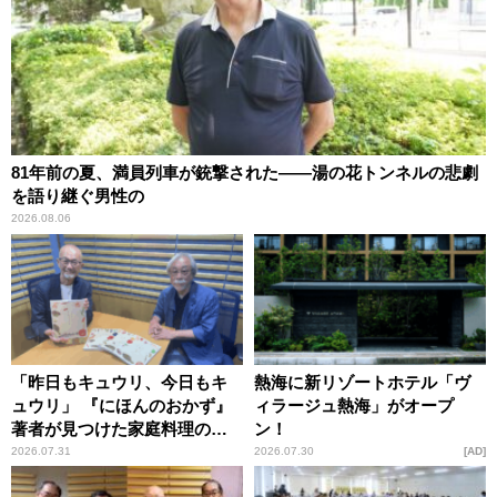
81年前の夏、満員列車が銃撃された――湯の花トンネルの悲劇
を語り継ぐ男性の
2026.08.06
「昨日もキュウリ、今日もキ
熱海に新リゾートホテル「ヴ
ュウリ」 『にほんのおかず』
ィラージュ熱海」がオープ
著者が見つけた家庭料理の知
ン！
恵
2026.07.31
2026.07.30
AD