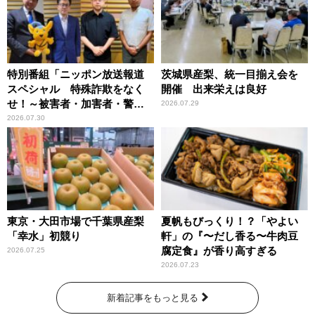
特別番組「ニッポン放送報道
茨城県産梨、統一目揃え会を
スペシャル 特殊詐欺をなく
開催 出来栄えは良好
せ！～被害者・加害者・警視
2026.07.29
庁が語るトクリュウの実態
2026.07.30
～」放送
東京・大田市場で千葉県産梨
夏帆もびっくり！？「やよい
「幸水」初競り
軒」の『〜だし香る〜牛肉豆
腐定食』が香り高すぎる
2026.07.25
2026.07.23
新着記事をもっと見る