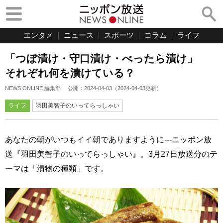
エンタメ
ニュース
スポーツ
コラム
ライフ
「つぼ漬け・守口漬け・べったら漬け」
それぞれ何を漬けている？
NEWS ONLINE 編集部
公開：
2024-04-03
（
2024-04-03
更新）
ライフ
羽田美智子のいってらっしゃい
あなたの朝がいつもイイ朝でありますように---ニッポン放
送『羽田美智子のいってらっしゃい』。3月27日放送分のテ
ーマは「漬物の種類」です。