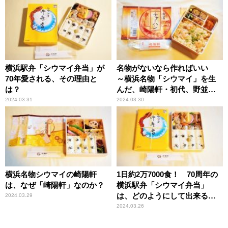
横浜駅弁「シウマイ弁当」が
名物がないなら作ればいい
70年愛される、その理由と
～横浜名物「シウマイ」を生
は？
んだ、崎陽軒・初代、野並茂
吉の精神とは？
2024.03.31
2024.03.30
横浜名物シウマイの崎陽軒
1日約2万7000食！ 70周年の
は、なぜ「崎陽軒」なのか？
横浜駅弁「シウマイ弁当」
は、どのようにして出来るの
2024.03.29
か？
2024.03.26