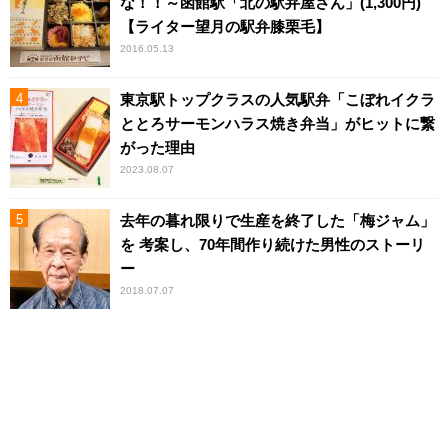
な！！～函館駅「北の駅弁屋さん」(1,300円)
【ライター望月の駅弁膝栗毛】
2016.05.13
東京駅トップクラスの人気駅弁「こぼれイクラ
ととろサーモンハラス焼き弁当」がヒットに繋
がった理由
2023.08.07
去年の暮れ限りで生産を終了した「梅ジャム」
を 考案し、70年間作り続けた男性のストーリ
ー
2018.07.07