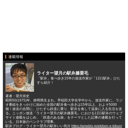
連載情報
ライター望月の駅弁膝栗毛
「駅弁」食べ歩き15年の放送作家が「1日1駅弁」ひた
すら紹介！
著者：望月崇史
昭和50(1975)年、静岡県生まれ。早稲田大学在学中から、放送作家に。ラジ
オ番組をきっかけに始めた全国の駅弁食べ歩きは15年以上、およそ5000
個！放送の合間に、ひたすら鉄道に乗り、駅弁を食して温泉に入る生活を送
る。ニッポン放送「ライター望月の駅弁膝栗毛」における1日1駅弁のウェブ
サイト連載をはじめ、「鉄道のある旅」をテーマとした記事の連載を行って
いる。日本旅のペンクラブ理事。
駅弁ブログ・ライター望月の駅弁いい気分
https://ameblo.jp/ekiben-e-kibun/