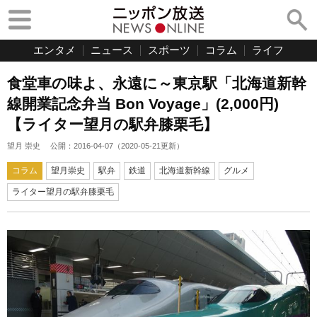
エンタメ
ニュース
スポーツ
コラム
ライフ
食堂車の味よ、永遠に～東京駅「北海道新幹
線開業記念弁当 Bon Voyage」(2,000円)
【ライター望月の駅弁膝栗毛】
望月 崇史
公開：
2016-04-07
（
2020-05-21
更新）
コラム
望月崇史
駅弁
鉄道
北海道新幹線
グルメ
ライター望月の駅弁膝栗毛