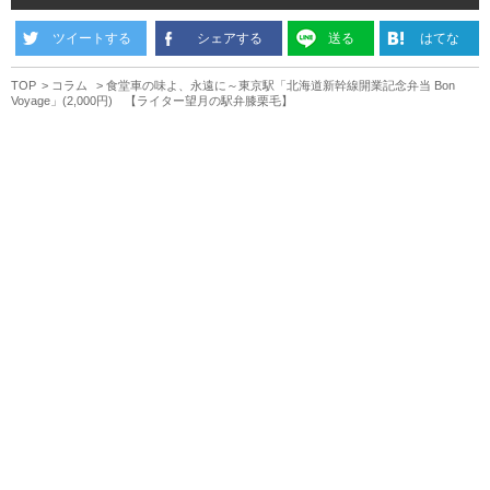
ツイートする
シェアする
送る
はてな
TOP
コラム
食堂車の味よ、永遠に～東京駅「北海道新幹線開業記念弁当 Bon
Voyage」(2,000円) 【ライター望月の駅弁膝栗毛】