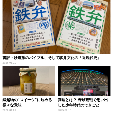
書評・鉄道旅のバイブル、そして駅弁文化の「近現代史」
2026.05.11
縁起物の“スイーツ”に込める
真理とは？ 野球観戦で思い出
様々な意味
した少年時代のできごと
2026.01.01
2025.09.13