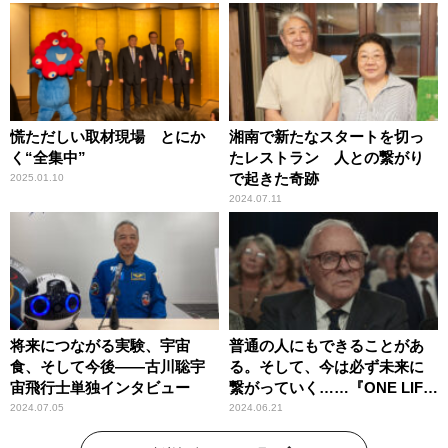
慌ただしい取材現場 とにか
湘南で新たなスタートを切っ
く“全集中”
たレストラン 人との繋がり
で起きた奇跡
2025.01.10
2024.07.11
将来につながる実験、宇宙
普通の人にもできることがあ
食、そして今後――古川聡宇
る。そして、今は必ず未来に
宙飛行士単独インタビュー
繋がっていく……『ONE LIFE
奇跡が繋いだ6000の命』
2024.07.05
2024.06.21