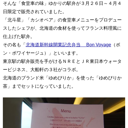
そんな「食堂車の味」ゆかりの駅弁が３月２６日～４月４
日限定で販売されていました。
「北斗星」「カシオペア」の食堂車メニューをプロデュー
スしたシェフが、北海道の食材を使ってフランス料理風に
仕上げた駅弁。
その名も「
北海道新幹線開業記念弁当 Bon Voyage
（ボ
ン・ボワイヤージュ）」といいます。
東京駅の駅弁販売を手がけるＮＲＥとＪＲ東日本ウォータ
ービジネス、大船軒の３社がコラボ。
北海道のブランド米「ゆめぴりか」を使った「ゆめぴりか
茶」までセットになっていました。