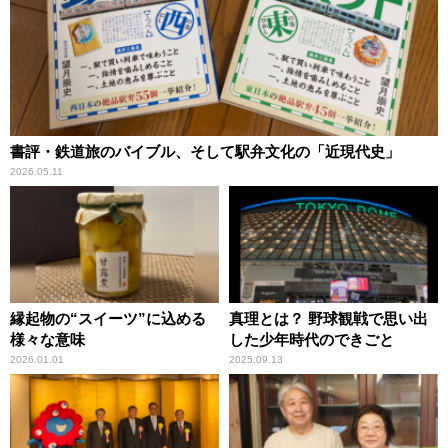
書評・鉄道旅のバイブル、そして駅弁文化の「近現代史」
2026.05.11
縁起物の“スイーツ”に込める
真理とは？ 野球観戦で思い出
様々な意味
した少年時代のできごと
2026.01.01
2025.09.13