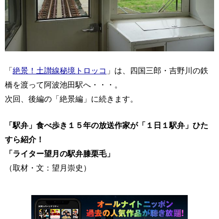
「
絶景！土讃線秘境トロッコ
」は、四国三郎・吉野川の鉄
橋を渡って阿波池田駅へ・・・。
次回、後編の「絶景編」に続きます。
「駅弁」食べ歩き１５年の放送作家が「１日１駅弁」ひた
すら紹介！
「ライター望月の駅弁膝栗毛」
（取材・文：望月崇史）