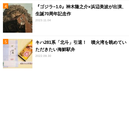
『ゴジラ−1.0』神木隆之介×浜辺美波が出演、
生誕70周年記念作
2023.11.04
キハ281系「北斗」引退！ 噴火湾を眺めてい
ただきたい海鮮駅弁
2022.09.30