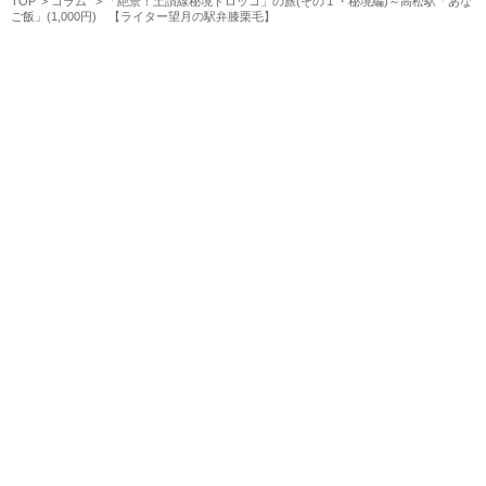
TOP
コラム
「絶景！土讃線秘境トロッコ」の旅(その１・秘境編)～高松駅「あな
ご飯」(1,000円) 【ライター望月の駅弁膝栗毛】