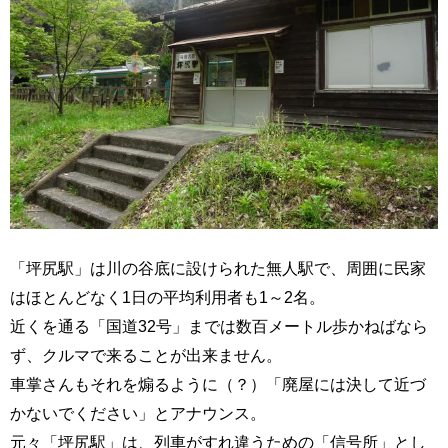
「坪尻駅」は川の谷底に設けられた無人駅で、周囲に民家
はほとんどなく1日の平均利用者も1～2名。
近くを通る「国道32号」までは数百メートル歩かねばなら
ず、クルマで来ることが出来ません。
車掌さんもそれを煽るように（？）「廃屋には決して近づ
かないでください」とアナウンス。
元々「坪尻駅」は、列車がすれ違うための「信号所」とし