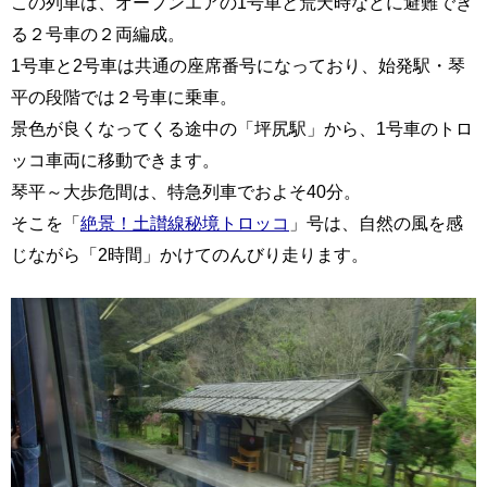
この列車は、オープンエアの1号車と荒天時などに避難でき
る２号車の２両編成。
1号車と2号車は共通の座席番号になっており、始発駅・琴
平の段階では２号車に乗車。
景色が良くなってくる途中の「坪尻駅」から、1号車のトロ
ッコ車両に移動できます。
琴平～大歩危間は、特急列車でおよそ40分。
そこを「
絶景！土讃線秘境トロッコ
」号は、自然の風を感
じながら「2時間」かけてのんびり走ります。