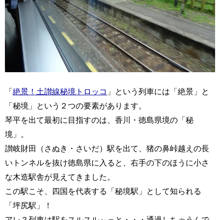
「
絶景！土讃線秘境トロッコ
」という列車には「絶景」と
「秘境」という２つの要素があります。
琴平を出て最初に目指すのは、香川・徳島県境の「秘
境」。
讃岐財田（さぬき・さいだ）駅を出て、猪の鼻峠越えの長
いトンネルを抜け徳島県に入ると、右手の下のほうに小さ
な木造駅舎が見えてきました。
この駅こそ、四国を代表する「秘境駅」として知られる
「坪尻駅」！
アレ？列車は駅をスルスル～っと・・・通過しちゃうんで