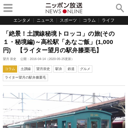
エンタメ
ニュース
スポーツ
コラム
ライフ
「絶景！土讃線秘境トロッコ」の旅(その
１・秘境編)～高松駅「あなご飯」(1,000
円) 【ライター望月の駅弁膝栗毛】
望月 崇史
公開：
2016-04-14
（
2020-05-25
更新）
コラム
土讃線
望月崇史
駅弁
鉄道
グルメ
ライター望月の駅弁膝栗毛