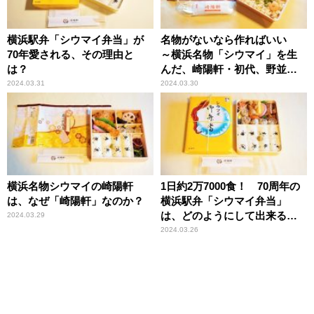
横浜駅弁「シウマイ弁当」が
名物がないなら作ればいい
70年愛される、その理由と
～横浜名物「シウマイ」を生
は？
んだ、崎陽軒・初代、野並茂
吉の精神とは？
2024.03.31
2024.03.30
横浜名物シウマイの崎陽軒
1日約2万7000食！ 70周年の
は、なぜ「崎陽軒」なのか？
横浜駅弁「シウマイ弁当」
は、どのようにして出来るの
2024.03.29
か？
2024.03.26