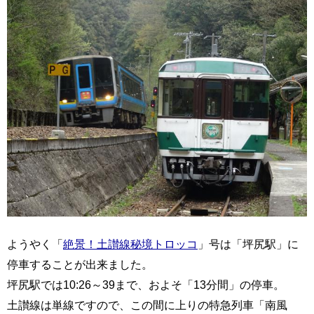
ようやく「
絶景！土讃線秘境トロッコ
」号は「坪尻駅」に
停車することが出来ました。
坪尻駅では10:26～39まで、およそ「13分間」の停車。
土讃線は単線ですので、この間に上りの特急列車「南風