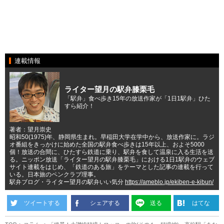
連載情報
ライター望月の駅弁膝栗毛
「駅弁」食べ歩き15年の放送作家が「1日1駅弁」ひた
すら紹介！
著者：望月崇史
昭和50(1975)年、静岡県生まれ。早稲田大学在学中から、放送作家に。ラジ
オ番組をきっかけに始めた全国の駅弁食べ歩きは15年以上、およそ5000
個！放送の合間に、ひたすら鉄道に乗り、駅弁を食して温泉に入る生活を送
る。ニッポン放送「ライター望月の駅弁膝栗毛」における1日1駅弁のウェブ
サイト連載をはじめ、「鉄道のある旅」をテーマとした記事の連載を行って
いる。日本旅のペンクラブ理事。
駅弁ブログ・ライター望月の駅弁いい気分
https://ameblo.jp/ekiben-e-kibun/
ツイートする
シェアする
送る
はてな