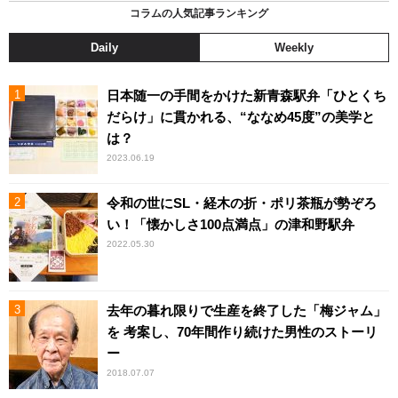
コラムの人気記事ランキング
Daily
Weekly
日本随一の手間をかけた新青森駅弁「ひとくち
だらけ」に貫かれる、“ななめ45度”の美学と
は？
2023.06.19
令和の世にSL・経木の折・ポリ茶瓶が勢ぞろ
い！「懐かしさ100点満点」の津和野駅弁
2022.05.30
去年の暮れ限りで生産を終了した「梅ジャム」
を 考案し、70年間作り続けた男性のストーリ
ー
2018.07.07