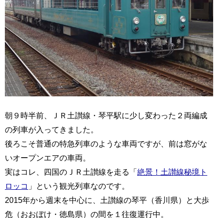
朝９時半前、ＪＲ土讃線・琴平駅に少し変わった２両編成
の列車が入ってきました。
後ろこそ普通の特急列車のような車両ですが、前は窓がな
いオープンエアの車両。
実はコレ、四国のＪＲ土讃線を走る「
絶景！土讃線秘境ト
ロッコ
」という観光列車なのです。
2015年から週末を中心に、土讃線の琴平（香川県）と大歩
危（おおぼけ・徳島県）の間を１往復運行中。