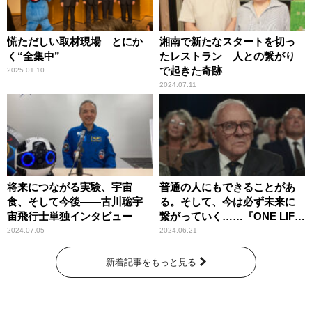
慌ただしい取材現場 とにか
湘南で新たなスタートを切っ
く“全集中”
たレストラン 人との繋がり
で起きた奇跡
2025.01.10
2024.07.11
将来につながる実験、宇宙
普通の人にもできることがあ
食、そして今後――古川聡宇
る。そして、今は必ず未来に
宙飛行士単独インタビュー
繋がっていく……『ONE LIFE
奇跡が繋いだ6000の命』
2024.07.05
2024.06.21
新着記事をもっと見る