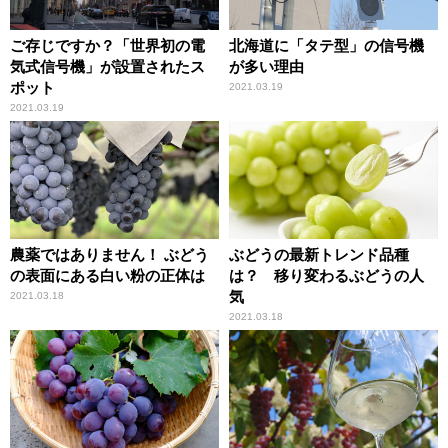
ご存じですか？「世界初の電
北海道に「タテ型」の信号機
気式信号機」が設置されたス
が多い理由
ポット
2021.03.19
2021.03.19
農薬ではありません！ ぶどう
ぶどうの最新トレンド品種
の表面にある白い粉の正体は
は？ 移り変わるぶどうの人
気
2021.03.18
2021.03.18