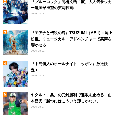
『ブルーロック』高橋文哉主演、大人気サッカ
ー漫画が待望の実写映画に
2026.08.08
『モアナと伝説の海』TSUZUMI（ME:I）×尾上
松也、ミュージカル・アドベンチャーで美声を
響かせる
2026.08.01
『中島健人のオールナイトニッポン』放送決
定！
2026.08.08
ヤクルト、奥川の完封勝利で連敗を止める！山
本昌氏「勝つにはこういう形しかない」
2026.08.07