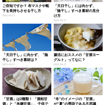
ご存知ですか？ 布マスクや靴
「天日干し」には向かず、
下を長持ちさせる干し方
「陰干し」すべき素材の見分
け方
2021.03.17
2021.03.17
「天日干し」に向かず、「陰
腸活におススメの「甘酒ヨー
干し」すべき素材は？
グルト」ってなに？
2021.03.17
2021.03.17
「甘酒」は2種類！ 「酒粕甘
“冬”のイメージの「甘酒」
酒」と「米麹甘酒」、子供で
が“夏”の季語である不思議