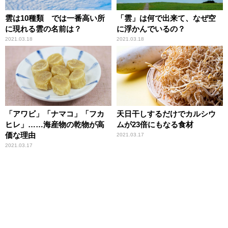
雲は10種類 では一番高い所
「雲」は何で出来て、なぜ空
に現れる雲の名前は？
に浮かんでいるの？
2021.03.18
2021.03.18
「アワビ」「ナマコ」「フカ
天日干しするだけでカルシウ
ヒレ」……海産物の乾物が高
ムが23倍にもなる食材
価な理由
2021.03.17
2021.03.17