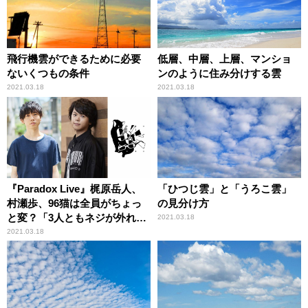
飛行機雲ができるために必要
低層、中層、上層、マンショ
ないくつもの条件
ンのように住み分けする雲
2021.03.18
2021.03.18
『Paradox Live』梶原岳人、
「ひつじ雲」と「うろこ雲」
村瀬歩、96猫は全員がちょっ
の見分け方
と変？「3人ともネジが外れて
2021.03.18
る」
2021.03.18