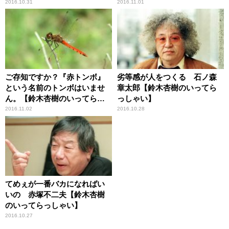
2016.10.31
2016.11.01
ご存知ですか？『赤トンボ』
劣等感が人をつくる 石ノ森
という名前のトンボはいませ
章太郎【鈴木杏樹のいってら
ん。【鈴木杏樹のいってらっ
っしゃい】
しゃい】
2016.11.02
2016.10.28
てめぇが一番バカになればい
いの 赤塚不二夫【鈴木杏樹
のいってらっしゃい】
2016.10.27