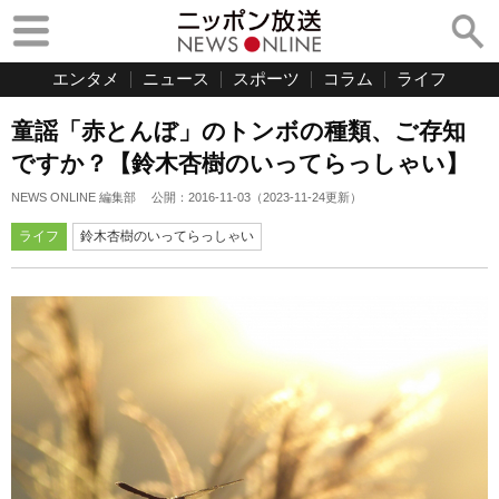
エンタメ
ニュース
スポーツ
コラム
ライフ
童謡「赤とんぼ」のトンボの種類、ご存知
ですか？【鈴木杏樹のいってらっしゃい】
NEWS ONLINE 編集部
公開：
2016-11-03
（
2023-11-24
更新）
ライフ
鈴木杏樹のいってらっしゃい