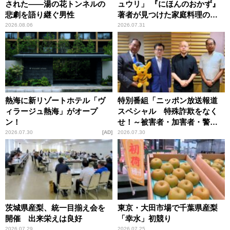
された――湯の花トンネルの
ュウリ」 『にほんのおかず』
悲劇を語り継ぐ男性
著者が見つけた家庭料理の知
恵
2026.08.06
2026.07.31
熱海に新リゾートホテル「ヴ
特別番組「ニッポン放送報道
ィラージュ熱海」がオープ
スペシャル 特殊詐欺をなく
ン！
せ！～被害者・加害者・警視
庁が語るトクリュウの実態
2026.07.30
AD
2026.07.30
～」放送
茨城県産梨、統一目揃え会を
東京・大田市場で千葉県産梨
開催 出来栄えは良好
「幸水」初競り
2026.07.29
2026.07.25