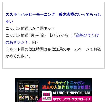
スズキ・ハッピーモーニング 鈴木杏樹のいってらっし
ゃい
ニッポン放送ほか全国ネット
ニッポン放送 (月)～(金) 朝7:37から（「
高嶋ひでたけ
のあさラジ！
」内）
※ネット局の放送時間は各放送局のホームページでお確
かめください。