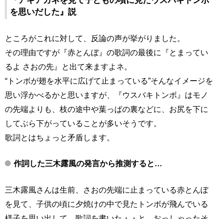
『アキアカネを見て子どもの頃に見たウスバキトンボ
を思いだした』説
ところがこれに対して、反論の声が挙がりました。
その理由ですが『赤とんぼ』の歌詞の最後に『とまってい
るよ さおの先』と出て来ますよネ。
“トンボが翅を水平に広げて止まっている”そんなイメージを
思い浮かべるかと思いますが、『ウスバキトンボ』はモノ
の先端よりも、枝の途中や葉っぱの裏などに、お尻を下に
してぶら下がっていることが多いそうです。
歌詞とはちょっと矛盾します。
作詞した三木露風の発言から推測すると…
三木露風さんは生前、さおの先端に止まっている赤とんぼ
を見て、子供の頃に夕焼けの中で見たトンボが飛んでいる
様子を思い出して、歌詞を書いた・・と、おっしゃったそ