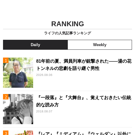
RANKING
ライフの人気記事ランキング
Daily
Weekly
81年前の夏、満員列車が銃撃された――湯の花
トンネルの悲劇を語り継ぐ男性
2026.08.06
『一段落』と『大舞台』、覚えておきたい伝統
的な読み方
2018.08.07
『レア』『ミディアム』『ウェルダン』以外に