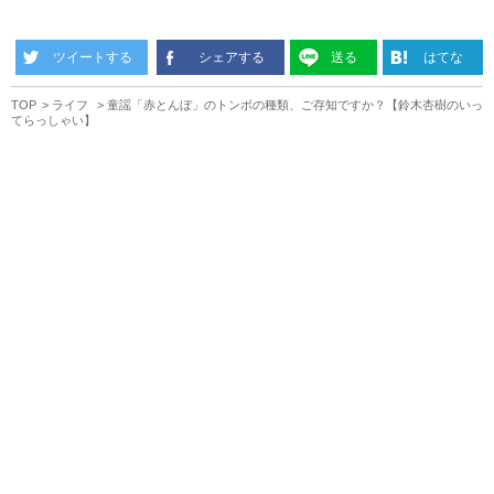
ツイートする
シェアする
送る
はてな
TOP
ライフ
童謡「赤とんぼ」のトンボの種類、ご存知ですか？【鈴木杏樹のいっ
てらっしゃい】