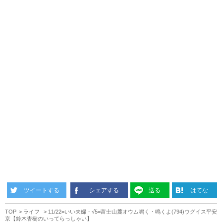
ツイートする
シェアする
送る
はてな
TOP
ライフ
11/22=いい夫婦・√5=富士山麓オウム鳴く・鳴くよ(794)ウグイス平安
京【鈴木杏樹のいってらっしゃい】