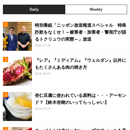
Daily
Weekly
特別番組「ニッポン放送報道スペシャル 特殊
詐欺をなくせ！～被害者・加害者・警視庁が語
るトクリュウの実態～」放送
2026.07.30
『レア』『ミディアム』『ウェルダン』以外に
もたくさんある肉の焼き方
2018.09.19
杏仁豆腐に使われている原料は・・・アーモン
ド？【鈴木杏樹のいってらっしゃい】
2016.06.15