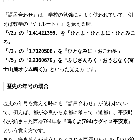
『語呂合わせ』は、学校の勉強にもよく使われていて、例
えば数学の『√（ルート）』を覚える時、
『√2』の『1.41421356』を『ひとよ・ひとよに・ひとみご
ろ』
『√3』の『1.7320508』を『ひとなみに・おごれや』
『√5』の『2.2360679』を『ふじさんろく・おうむなく(
富
士山麓オウム鳴く)』
といった覚え方です。
歴史の年号の場合
歴史の年号を覚える時にも『語呂合わせ』が使われてい
て、例えば、都が奈良から京都に移って（遷都）、平安時
代が始まった西暦794年を
『鳴くよ(794)ウグイス平安京』
という覚え方です。
また、鎌倉幕府が成立したとされる西暦1185年を
『いい箱