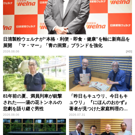
日清製粉ウェルナが“本格・利便・即食・健康”を軸に新商品を
展開 「マ・マー」「青の洞窟」ブランドを強化
2026.08.06
AD
81年前の夏、満員列車が銃撃
「昨日もキュウリ、今日もキ
された――湯の花トンネルの
ュウリ」 『にほんのおかず』
悲劇を語り継ぐ男性
著者が見つけた家庭料理の知
恵
2026.08.06
2026.07.31