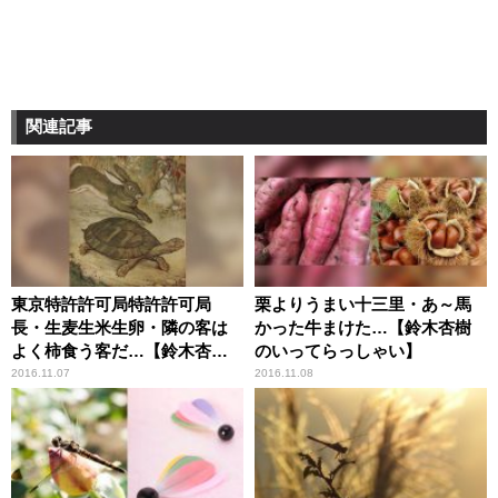
関連記事
東京特許許可局特許許可局
栗よりうまい十三里・あ～馬
長・生麦生米生卵・隣の客は
かった牛まけた…【鈴木杏樹
よく柿食う客だ…【鈴木杏樹
のいってらっしゃい】
のいってらっしゃい】
2016.11.07
2016.11.08