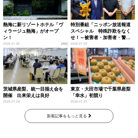
熱海に新リゾートホテル「ヴ
特別番組「ニッポン放送報道
ィラージュ熱海」がオープ
スペシャル 特殊詐欺をなく
ン！
せ！～被害者・加害者・警視
庁が語るトクリュウの実態
2026.07.30
AD
2026.07.30
～」放送
茨城県産梨、統一目揃え会を
東京・大田市場で千葉県産梨
開催 出来栄えは良好
「幸水」初競り
2026.07.29
2026.07.25
新着記事をもっと見る