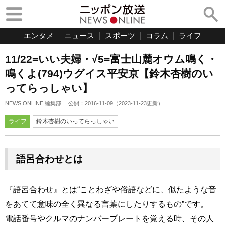
エンタメ
ニュース
スポーツ
コラム
ライフ
11/22=いい夫婦・√5=富士山麓オウム鳴く・
鳴くよ(794)ウグイス平安京【鈴木杏樹のい
ってらっしゃい】
NEWS ONLINE 編集部
公開：
2016-11-09
（
2023-11-23
更新）
ライフ
鈴木杏樹のいってらっしゃい
語呂合わせとは
『語呂合わせ』とは“ことわざや俗語などに、似たような音
をあてて意味の全く異なる言葉にしたりするもの”です。
電話番号やクルマのナンバープレートを覚える時、その人