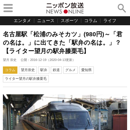
エンタメ
ニュース
スポーツ
コラム
ライフ
名古屋駅「松浦のみそカツ」(980円)～「君
の名は。」に出てきた「駅弁の名は。」？
【ライター望月の駅弁膝栗毛】
望月 崇史
公開：
2016-12-19
（
2020-04-13
更新）
コラム
望月崇史
駅弁
鉄道
グルメ
愛知県
ライター望月の駅弁膝栗毛