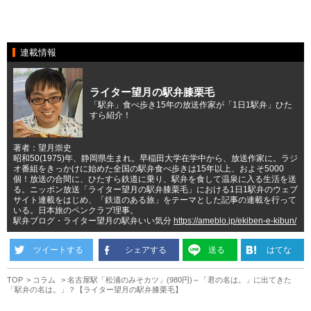
連載情報
ライター望月の駅弁膝栗毛
「駅弁」食べ歩き15年の放送作家が「1日1駅弁」ひた
すら紹介！
著者：望月崇史
昭和50(1975)年、静岡県生まれ。早稲田大学在学中から、放送作家に。ラジ
オ番組をきっかけに始めた全国の駅弁食べ歩きは15年以上、およそ5000
個！放送の合間に、ひたすら鉄道に乗り、駅弁を食して温泉に入る生活を送
る。ニッポン放送「ライター望月の駅弁膝栗毛」における1日1駅弁のウェブ
サイト連載をはじめ、「鉄道のある旅」をテーマとした記事の連載を行って
いる。日本旅のペンクラブ理事。
駅弁ブログ・ライター望月の駅弁いい気分
https://ameblo.jp/ekiben-e-kibun/
ツイートする
シェアする
送る
はてな
TOP
コラム
名古屋駅「松浦のみそカツ」(980円)～「君の名は。」に出てきた
「駅弁の名は。」？【ライター望月の駅弁膝栗毛】