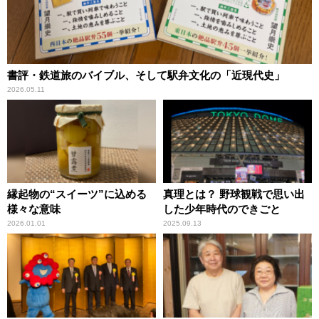
書評・鉄道旅のバイブル、そして駅弁文化の「近現代史」
2026.05.11
縁起物の“スイーツ”に込める
真理とは？ 野球観戦で思い出
様々な意味
した少年時代のできごと
2026.01.01
2025.09.13