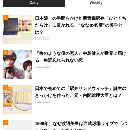
Daily
Weekly
日本随一の手間をかけた新青森駅弁「ひとくち
だらけ」に貫かれる、“ななめ45度”の美学と
は？
2023.06.19
『桜のような僕の恋人』中島健人が世界に届け
る、生涯忘れられない恋
2022.03.26
日本で初めての「駅弁サンドウィッチ」誕生の
きっかけを作った、元・内閣総理大臣とは？
2022.12.16
1989年、なぜ渡辺美里は西武球場ライブで「バ