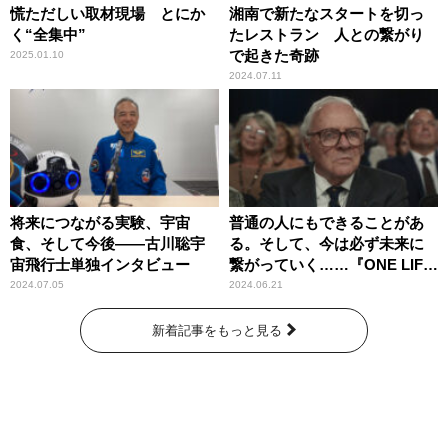
慌ただしい取材現場 とにか
湘南で新たなスタートを切っ
く“全集中”
たレストラン 人との繋がり
で起きた奇跡
2025.01.10
2024.07.11
将来につながる実験、宇宙
普通の人にもできることがあ
食、そして今後――古川聡宇
る。そして、今は必ず未来に
宙飛行士単独インタビュー
繋がっていく……『ONE LIFE
奇跡が繋いだ6000の命』
2024.07.05
2024.06.21
新着記事をもっと見る