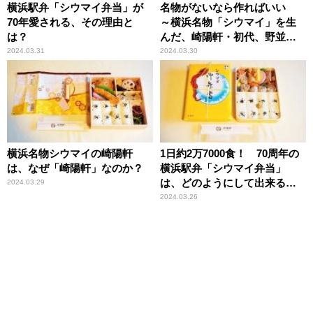
横浜駅弁「シウマイ弁当」が
名物がないなら作ればいい
70年愛される、その理由と
～横浜名物「シウマイ」を生
は？
んだ、崎陽軒・初代、野並茂
吉の精神とは？
2024.03.31
2024.03.30
横浜名物シウマイの崎陽軒
1日約2万7000食！ 70周年の
は、なぜ「崎陽軒」なのか？
横浜駅弁「シウマイ弁当」
は、どのようにして出来るの
2024.03.29
か？
2024.03.26