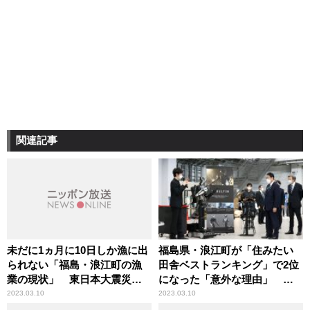
関連記事
未だに1ヵ月に10日しか漁に出
福島県・浪江町が「住みたい
られない「福島・浪江町の漁
田舎ベストランキング」で2位
業の現状」 東日本大震災か
になった「意外な理由」 東
ら12年
日本大震災から12年、浪江町
2023.03.10
2023.03.10
のいま