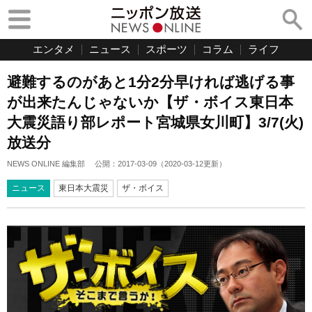
エンタメ
ニュース
スポーツ
コラム
ライフ
避難するのがあと1分2分早ければ逃げる事
が出来たんじゃないか【ザ・ボイス東日本
大震災語り部レポート宮城県女川町】3/7(火)
放送分
NEWS ONLINE 編集部
公開：
2017-03-09
（
2020-03-12
更新）
ニュース
東日本大震災
ザ・ボイス