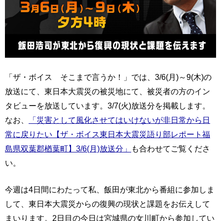
「ザ・ボイス そこまで言うか！」では、3/6(月)～9(木)の
放送にて、東日本大震災の被災地にて、被災者の方のイン
タビューを放送しています。3/7(火)放送分を掲載します。
なお、
「災害として風化させてはいけないが非日常から日
常に戻りたい【ザ・ボイス東日本大震災語り部レポート福
島県双葉郡楢葉町】3/6(月)放送分」
も合わせてご覧くださ
い。
今週は4日間にわたって私、飯田が東北から番組に参加しま
して、東日本大震災からの復興の現状と課題をお伝えして
まいります。2日目の今日は宮城県の女川町から参加してい