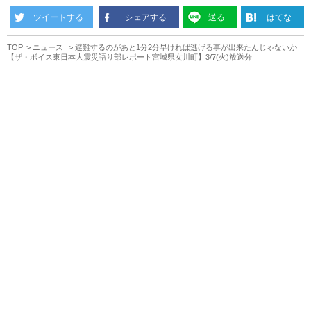
ツイートする
シェアする
送る
はてな
TOP
ニュース
避難するのがあと1分2分早ければ逃げる事が出来たんじゃないか
【ザ・ボイス東日本大震災語り部レポート宮城県女川町】3/7(火)放送分