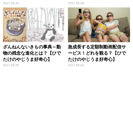
模様
2017.03.16
2017.05.09
ざんねんないきもの事典～動
急成長する定額制動画配信サ
物の残念な進化とは？【ひで
ービス！どれを観る？【ひで
たけのやじうま好奇心】
たけのやじうま好奇心】
2017.05.05
2017.05.04