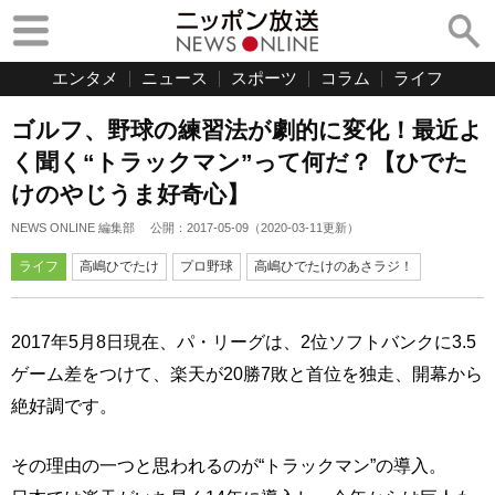
エンタメ
ニュース
スポーツ
コラム
ライフ
ゴルフ、野球の練習法が劇的に変化！最近よ
く聞く“トラックマン”って何だ？【ひでた
けのやじうま好奇心】
NEWS ONLINE 編集部
公開：
2017-05-09
（
2020-03-11
更新）
ライフ
高嶋ひでたけ
プロ野球
高嶋ひでたけのあさラジ！
2017年5月8日現在、パ・リーグは、2位ソフトバンクに3.5
ゲーム差をつけて、楽天が20勝7敗と首位を独走、開幕から
絶好調です。
その理由の一つと思われるのが“トラックマン”の導入。