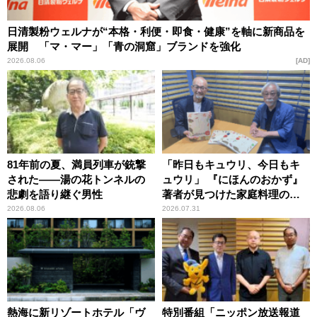
日清製粉ウェルナが“本格・利便・即食・健康”を軸に新商品を
展開 「マ・マー」「青の洞窟」ブランドを強化
2026.08.06
AD
81年前の夏、満員列車が銃撃
「昨日もキュウリ、今日もキ
された――湯の花トンネルの
ュウリ」 『にほんのおかず』
悲劇を語り継ぐ男性
著者が見つけた家庭料理の知
恵
2026.08.06
2026.07.31
熱海に新リゾートホテル「ヴ
特別番組「ニッポン放送報道