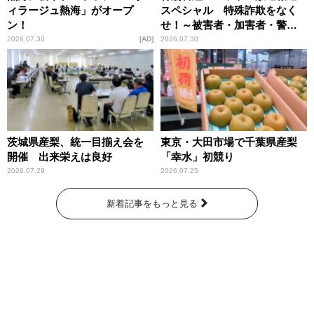
ィラージュ熱海」がオープ
スペシャル 特殊詐欺をなく
ン！
せ！～被害者・加害者・警視
庁が語るトクリュウの実態
2026.07.30
AD
2026.07.30
～」放送
茨城県産梨、統一目揃え会を
東京・大田市場で千葉県産梨
開催 出来栄えは良好
「幸水」初競り
2026.07.29
2026.07.25
新着記事をもっと見る