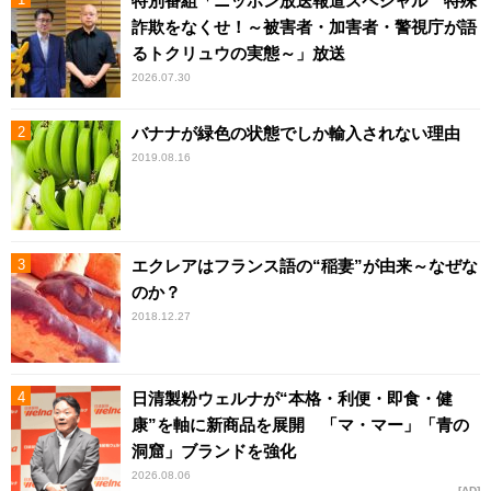
特別番組「ニッポン放送報道スペシャル 特殊
詐欺をなくせ！～被害者・加害者・警視庁が語
るトクリュウの実態～」放送
2026.07.30
バナナが緑色の状態でしか輸入されない理由
2019.08.16
エクレアはフランス語の“稲妻”が由来～なぜな
のか？
2018.12.27
日清製粉ウェルナが“本格・利便・即食・健
康”を軸に新商品を展開 「マ・マー」「青の
洞窟」ブランドを強化
2026.08.06
AD