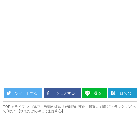
ツイートする
シェアする
送る
はてな
TOP
ライフ
ゴルフ、野球の練習法が劇的に変化！最近よく聞く“トラックマン”っ
て何だ？【ひでたけのやじうま好奇心】