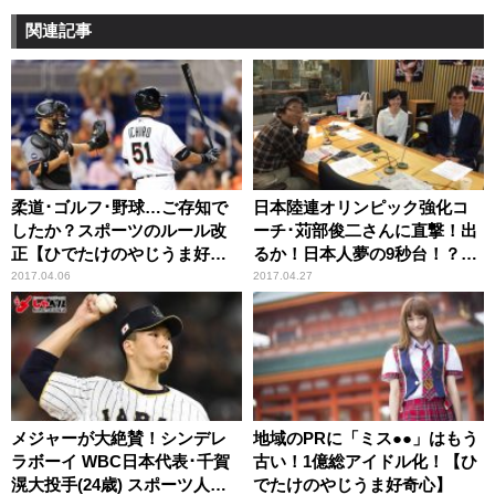
関連記事
柔道･ゴルフ･野球…ご存知で
日本陸連オリンピック強化コ
したか？スポーツのルール改
ーチ･苅部俊二さんに直撃！出
正【ひでたけのやじうま好奇
るか！日本人夢の9秒台！？
心】
【ひでたけのやじうま好奇
2017.04.06
2017.04.27
心】
メジャーが大絶賛！シンデレ
地域のPRに「ミス●●」はもう
ラボーイ WBC日本代表･千賀
古い！1億総アイドル化！【ひ
滉大投手(24歳) スポーツ人間
でたけのやじうま好奇心】