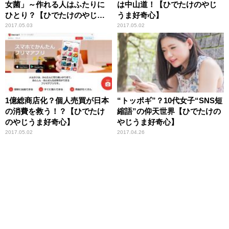
女菌」～作れる人はふたりに
は中山道！【ひでたけのやじ
ひとり？【ひでたけのやじう
うま好奇心】
ま好奇心】
2017.05.03
2017.05.02
1億総商店化？個人売買が日本
“トッポギ”？10代女子“SNS短
の消費を救う！？【ひでたけ
縮語”の仰天世界【ひでたけの
のやじうま好奇心】
やじうま好奇心】
2017.05.02
2017.04.26