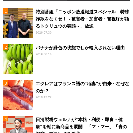
特別番組「ニッポン放送報道スペシャル 特殊
詐欺をなくせ！～被害者・加害者・警視庁が語
るトクリュウの実態～」放送
2026.07.30
バナナが緑色の状態でしか輸入されない理由
2019.08.16
エクレアはフランス語の“稲妻”が由来～なぜな
のか？
2018.12.27
日清製粉ウェルナが“本格・利便・即食・健
康”を軸に新商品を展開 「マ・マー」「青の