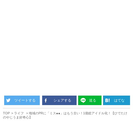
ツイートする
シェアする
送る
はてな
TOP
ライフ
地域のPRに「ミス●●」はもう古い！1億総アイドル化！【ひでたけ
のやじうま好奇心】