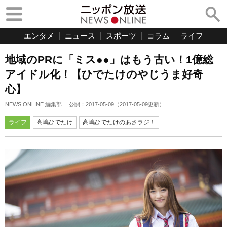
エンタメ
ニュース
スポーツ
コラム
ライフ
地域のPRに「ミス●●」はもう古い！1億総
アイドル化！【ひでたけのやじうま好奇
心】
NEWS ONLINE 編集部
公開：
2017-05-09
（
2017-05-09
更新）
ライフ
高嶋ひでたけ
高嶋ひでたけのあさラジ！