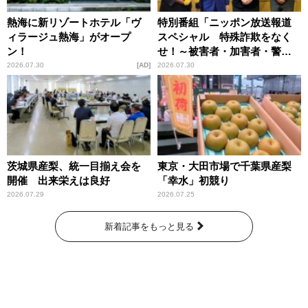
熱海に新リゾートホテル「ヴ
特別番組「ニッポン放送報道
ィラージュ熱海」がオープ
スペシャル 特殊詐欺をなく
ン！
せ！～被害者・加害者・警視
庁が語るトクリュウの実態
2026.07.30
AD
2026.07.30
～」放送
茨城県産梨、統一目揃え会を
東京・大田市場で千葉県産梨
開催 出来栄えは良好
「幸水」初競り
2026.07.29
2026.07.25
新着記事をもっと見る