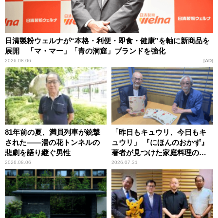
日清製粉ウェルナが“本格・利便・即食・健康”を軸に新商品を
展開 「マ・マー」「青の洞窟」ブランドを強化
2026.08.06
AD
81年前の夏、満員列車が銃撃
「昨日もキュウリ、今日もキ
された――湯の花トンネルの
ュウリ」 『にほんのおかず』
悲劇を語り継ぐ男性
著者が見つけた家庭料理の知
恵
2026.08.06
2026.07.31