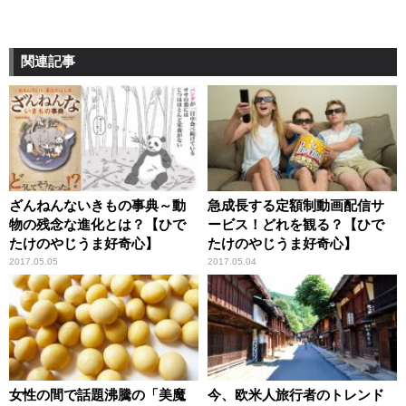
関連記事
ざんねんないきもの事典～動
急成長する定額制動画配信サ
物の残念な進化とは？【ひで
ービス！どれを観る？【ひで
たけのやじうま好奇心】
たけのやじうま好奇心】
2017.05.05
2017.05.04
女性の間で話題沸騰の「美魔
今、欧米人旅行者のトレンド