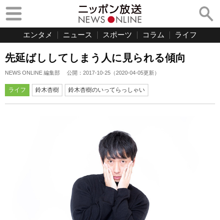
エンタメ
ニュース
スポーツ
コラム
ライフ
先延ばししてしまう人に見られる傾向
NEWS ONLINE 編集部
公開：
2017-10-25
（
2020-04-05
更新）
ライフ
鈴木杏樹
鈴木杏樹のいってらっしゃい