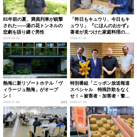
81年前の夏、満員列車が銃撃
「昨日もキュウリ、今日もキ
された――湯の花トンネルの
ュウリ」 『にほんのおかず』
悲劇を語り継ぐ男性
著者が見つけた家庭料理の知
恵
2026.08.06
2026.07.31
熱海に新リゾートホテル「ヴ
特別番組「ニッポン放送報道
ィラージュ熱海」がオープ
スペシャル 特殊詐欺をなく
ン！
せ！～被害者・加害者・警視
庁が語るトクリュウの実態
2026.07.30
AD
2026.07.30
～」放送