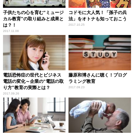
子供たちの心を育む“ミュージ
コドモに大人気！「孫子の兵
カル教育”の取り組みと成果と
法」をオトナも知っておこう
は？！
2017.10.25
2017.11.08
電話恐怖症の世代とビジネス
藤原和博さんに聴く！プログ
電話の変化～企業の“電話の取
ラミング教育
り方”教育の実際とは？
2017.09.23
2017.09.26