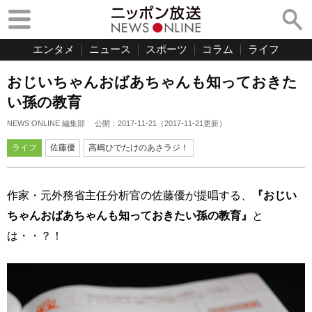
エンタメ
ニュース
スポーツ
コラム
ライフ
おじいちゃんおばあちゃんも知っておきた
い孫の教育
NEWS ONLINE 編集部
公開：
2017-11-21
（
2017-11-21
更新）
ライフ
佐藤優
高嶋ひでたけのあさラジ！
作家・元外務省主任分析官の佐藤優が提唱する、
『おじい
ちゃんおばあちゃんも知っておきたい孫の教育』
と
は・・？！