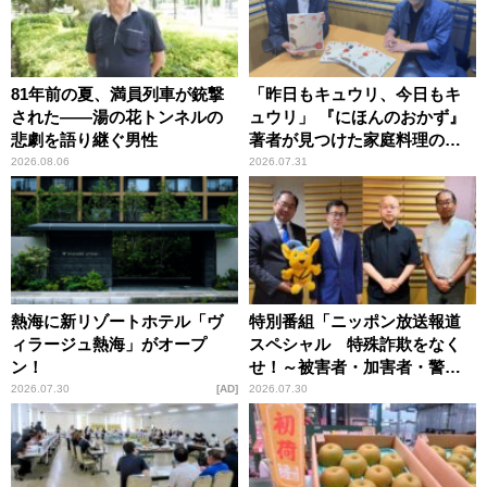
81年前の夏、満員列車が銃撃
「昨日もキュウリ、今日もキ
された――湯の花トンネルの
ュウリ」 『にほんのおかず』
悲劇を語り継ぐ男性
著者が見つけた家庭料理の知
恵
2026.08.06
2026.07.31
熱海に新リゾートホテル「ヴ
特別番組「ニッポン放送報道
ィラージュ熱海」がオープ
スペシャル 特殊詐欺をなく
ン！
せ！～被害者・加害者・警視
庁が語るトクリュウの実態
2026.07.30
AD
2026.07.30
～」放送