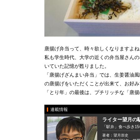
唐揚げ弁当って、時々欲しくなりますよね
私も学生時代、大学の近くの弁当屋さんの
いていた記憶が甦りました。
「唐揚げざんまい弁当」では、生姜醤油風
の唐揚げをいただくことが出来て、お好み
「とり年」の最後は、プチリッチな「唐揚
連載情報
ライター望月の
「駅弁」食べ歩き1
著者：望月崇史