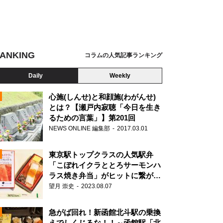
ANKING
コラムの人気記事ランキング
Daily
Weekly
心施(しんせ)と和顔施(わがんせ)
とは？【瀬戸内寂聴「今日を生き
るための言葉」】第201回
NEWS ONLINE 編集部
2017.03.01
東京駅トップクラスの人気駅弁
「こぼれイクラととろサーモンハ
ラス焼き弁当」がヒットに繋がっ
た理由
望月 崇史
2023.08.07
N
急がば回れ！新函館北斗駅の乗換
えでしくじるな！！～函館駅「北