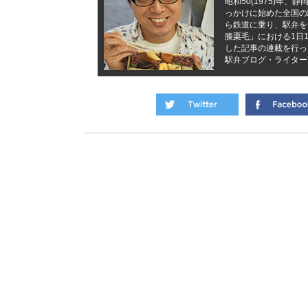
昭和50(1975)年
っかけに始めた全国の
ら鉄道に乗り、駅弁を
膝栗毛」における1日
した記事の連載を行っ
駅弁ブログ・ライタ