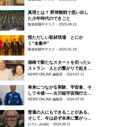
真理とは？ 野球観戦で思い出し
た少年時代のできごと
報道部畑中デスク
2025.09.13
慌ただしい取材現場 とにか
く“全集中”
報道部畑中デスク
2025.01.10
湘南で新たなスタートを切ったレ
ストラン 人との繋がりで起きた
奇跡
NEWS ONLINE 編集部
2024.07.11
将来につながる実験、宇宙食、そ
して今後――古川聡宇宙飛行士単
独インタビュー
NEWS ONLINE 編集部
2024.07.05
普通の人にもできることがある。
そして、今は必ず未来に繋がって
いく……『ONE LIFE 奇跡が繋い
ひろた みゆ紀
2024.06.21