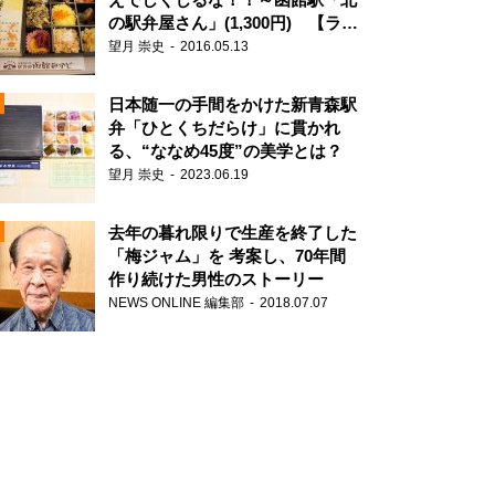
の駅弁屋さん」(1,300円) 【ライ
ター望月の駅弁膝栗毛】
望月 崇史
2016.05.13
N
日本随一の手間をかけた新青森駅
弁「ひとくちだらけ」に貫かれ
る、“ななめ45度”の美学とは？
望月 崇史
2023.06.19
去年の暮れ限りで生産を終了した
「梅ジャム」を 考案し、70年間
作り続けた男性のストーリー
NEWS ONLINE 編集部
2018.07.07