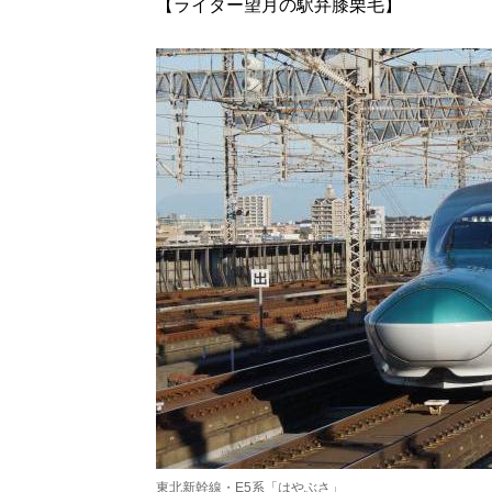
【ライター望月の駅弁膝栗毛】
東北新幹線・E5系「はやぶさ」