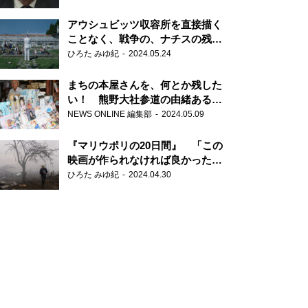
だ6000の命』
アウシュビッツ収容所を直接描く
ことなく、戦争の、ナチスの残虐
さが見える映画 『関心領域』
ひろた みゆ紀
2024.05.24
まちの本屋さんを、何とか残した
い！ 熊野大社参道の由緒ある書
店・三代目の強い思い
NEWS ONLINE 編集部
2024.05.09
『マリウポリの20日間』 「この
映画が作られなければ良かった」
と語る監督
ひろた みゆ紀
2024.04.30