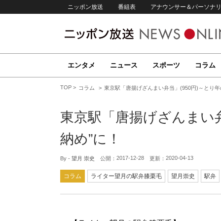
ニッポン放送
番組表
アナウンサー＆パーソナ
エンタメ
ニュース
スポーツ
コラム
TOP
コラム
東京駅「唐揚げざんまい弁当」(950円)～とり年
東京駅「唐揚げざんまい弁当
納め”に！
2017-12-28
2020-04-13
By -
望月 崇史
公開：
更新：
コラム
ライター望月の駅弁膝栗毛
望月崇史
駅弁