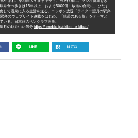
、静岡県生まれ。早稲田大学在学中から、放送作家に。ラジオ番組をき
駅弁食べ歩きは15年以上、およそ5000個！放送の合間に、ひたす
食して温泉に入る生活を送る。ニッポン放送「ライター望月の駅弁
1駅弁のウェブサイト連載をはじめ、「鉄道のある旅」をテーマと
ている。日本旅のペンクラブ理事。
ー望月の駅弁いい気分
https://ameblo.jp/ekiben-e-kibun/