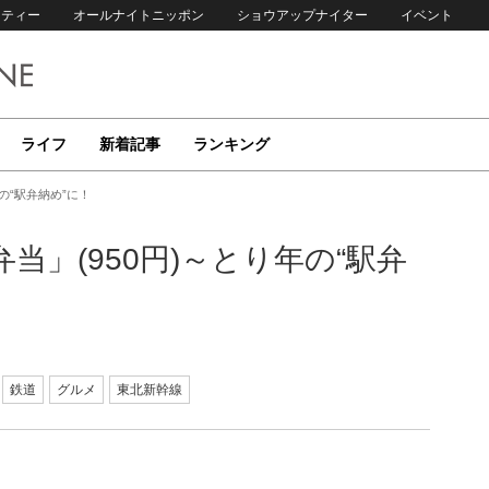
リティー
オールナイトニッポン
ショウアップナイター
イベント
ライフ
新着記事
ランキング
の“駅弁納め”に！
」(950円)～とり年の“駅弁
鉄道
グルメ
東北新幹線