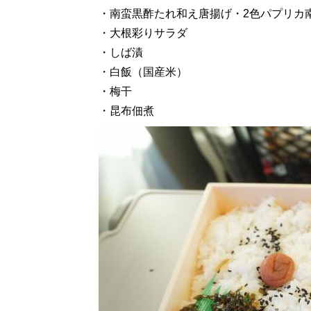
・南蛮黒酢たれ和え唐揚げ・2色パプリカ
・大根彩りサラダ
・しば漬
・白飯（国産米）
・梅干
・昆布佃煮