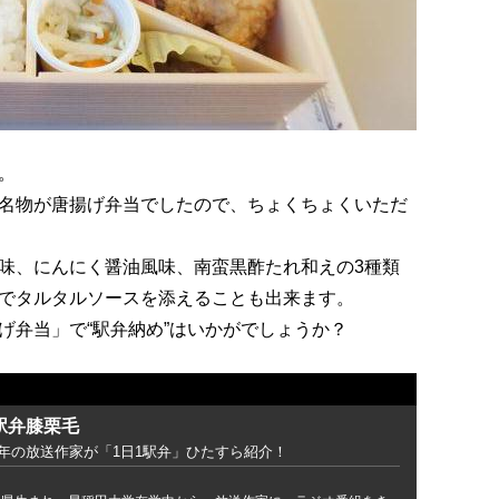
。
名物が唐揚げ弁当でしたので、ちょくちょくいただ
味、にんにく醤油風味、南蛮黒酢たれ和えの3種類
でタルタルソースを添えることも出来ます。
げ弁当」で“駅弁納め”はいかがでしょうか？
駅弁膝栗毛
5年の放送作家が「1日1駅弁」ひたすら紹介！