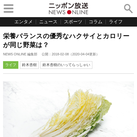
エンタメ
ニュース
スポーツ
コラム
ライフ
栄養バランスの優秀なハクサイとカロリー
が同じ野菜は？
NEWS ONLINE 編集部
公開：
2018-02-08
（
2020-04-04
更新）
ライフ
鈴木杏樹
鈴木杏樹のいってらっしゃい