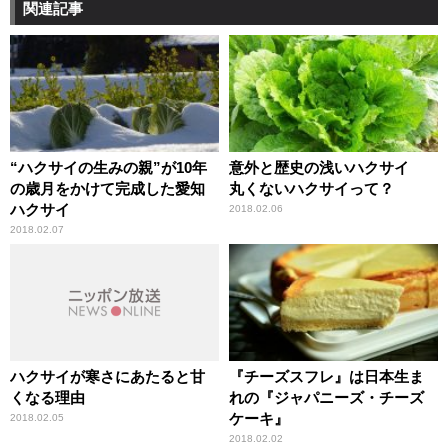
関連記事
“ハクサイの生みの親”が10年
意外と歴史の浅いハクサイ
の歳月をかけて完成した愛知
丸くないハクサイって？
ハクサイ
2018.02.06
2018.02.07
ハクサイが寒さにあたると甘
『チーズスフレ』は日本生ま
くなる理由
れの『ジャパニーズ・チーズ
ケーキ』
2018.02.05
2018.02.02