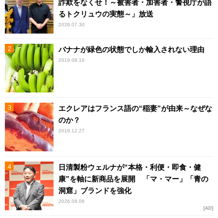
詐欺をなくせ！～被害者・加害者・警視庁が語
るトクリュウの実態～」放送
2026.07.30
バナナが緑色の状態でしか輸入されない理由
2019.08.16
エクレアはフランス語の“稲妻”が由来～なぜな
のか？
2018.12.27
日清製粉ウェルナが“本格・利便・即食・健
康”を軸に新商品を展開 「マ・マー」「青の
洞窟」ブランドを強化
2026.08.06
AD