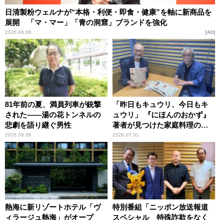
日清製粉ウェルナが“本格・利便・即食・健康”を軸に新商品を
展開 「マ・マー」「青の洞窟」ブランドを強化
2026.08.06
AD
81年前の夏、満員列車が銃撃
「昨日もキュウリ、今日もキ
された――湯の花トンネルの
ュウリ」 『にほんのおかず』
悲劇を語り継ぐ男性
著者が見つけた家庭料理の知
恵
2026.08.06
2026.07.31
熱海に新リゾートホテル「ヴ
特別番組「ニッポン放送報道
ィラージュ熱海」がオープ
スペシャル 特殊詐欺をなく