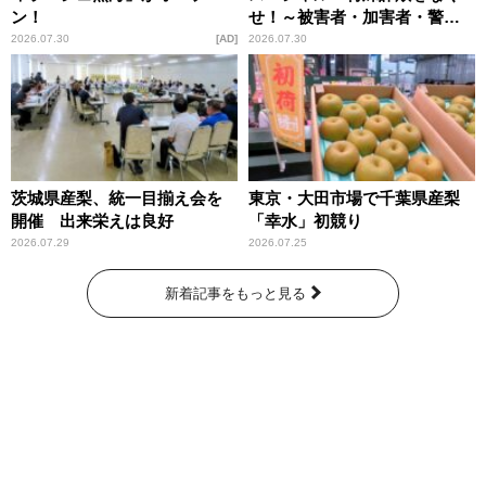
ン！
せ！～被害者・加害者・警視
庁が語るトクリュウの実態
2026.07.30
AD
2026.07.30
～」放送
茨城県産梨、統一目揃え会を
東京・大田市場で千葉県産梨
開催 出来栄えは良好
「幸水」初競り
2026.07.29
2026.07.25
新着記事をもっと見る