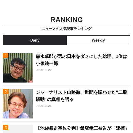
RANKING
ニュースの人気記事ランキング
Daily
Weekly
森永卓郎が選ぶ日本をダメにした総理、1位は
小泉純一郎
2018.08.22
ジャーナリスト山路徹、世間を賑わせた“二股
騒動”の真相を語る
2018.08.24
【池袋暴走事故公判】飯塚幸三被告が「逮捕」