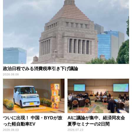
政治日程でみる消費税率引き下げ議論
2026.08.06
ついに出現！ 中国・BYDが放
AIに議論が集中、経済同友会
った軽自動車EV
夏季セミナーの2日間
2026.08.03
2026.07.23