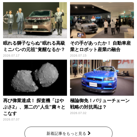
眠れる獅子ならぬ“眠れる高級
その手があったか！ 自動車産
ミニバンの元祖”覚醒なるか？
業とロボット産業の融合
2026.07.17
2026.07.15
再び偉業達成！ 探査機「はや
極論御免！バリューチェーン
ぶさ2」、第二の“人生”粛々と
戦略の対抗馬は？
こなす
2026.07.02
2026.07.07
新着記事をもっと見る