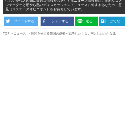
忙しい現代人の朝に最適な情報をお送りするニュース情報番組。多彩なコメ
ンテーターと朝から熱いディスカッション！ニュースに対するあなたのご意
見（リスナーズオピニオン）をお待ちしています。
ツイートする
シェアする
送る
はてな
TOP
ニュース
難問を抱える韓国の憂鬱～戦争したくない南としたたかな北