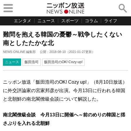
エンタメ
ニュース
スポーツ
コラム
ライフ
難問を抱える韓国の憂鬱～戦争したくない
南としたたかな北
NEWS ONLINE 編集部
公開：
2018-08-10
（
2021-01-27
更新）
ニュース
飯田浩司
飯田浩司のOK! Cozy up!
ニッポン放送「飯田浩司のOK! Cozy up!」（8月10日放送）
に外交評論家の宮家邦彦が出演。今月13日に行われる韓国
と北朝鮮の南北閣僚級会談について解説した。
南北閣僚級会談 今月13日に開催へ～前のめりの韓国と揺
さぶりを入れる北朝鮮